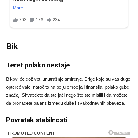
Bik
Teret polako nestaje
Bikovi će doživeti unutrašnje smirenje. Brige koje su vas dugo
opterećivale, naročito na polju emocija i finansija, polako gube
značaj. Shvatićete da ste jači nego što ste mislili i da možete
da pronađete balans između duše i svakodnevnih obaveza.
Povratak stabilnosti