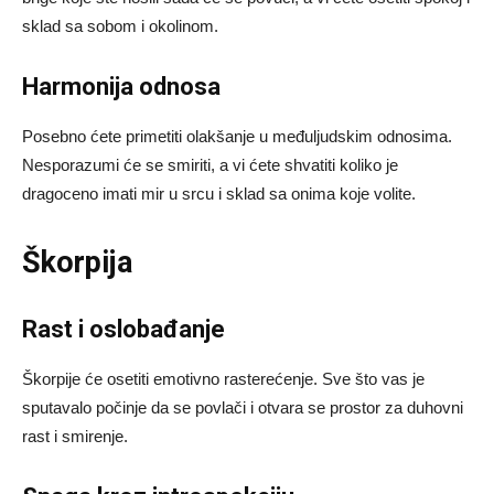
sklad sa sobom i okolinom.
Harmonija odnosa
Posebno ćete primetiti olakšanje u međuljudskim odnosima.
Nesporazumi će se smiriti, a vi ćete shvatiti koliko je
dragoceno imati mir u srcu i sklad sa onima koje volite.
Škorpija
Rast i oslobađanje
Škorpije će osetiti emotivno rasterećenje. Sve što vas je
sputavalo počinje da se povlači i otvara se prostor za duhovni
rast i smirenje.