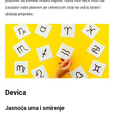
podstrek da krenete hrabro napred. Ništa više neće moći da
zaustavi vaše planove jer univerzum stoji na vašoj strani i
uklanja prepreke.
Devica
Jasnoća uma i smirenje