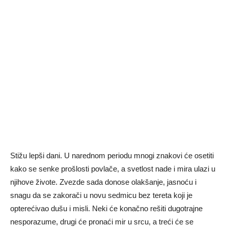
Stižu lepši dani. U narednom periodu mnogi znakovi će osetiti
kako se senke prošlosti povlače, a svetlost nade i mira ulazi u
njihove živote. Zvezde sada donose olakšanje, jasnoću i
snagu da se zakorači u novu sedmicu bez tereta koji je
opterećivao dušu i misli. Neki će konačno rešiti dugotrajne
nesporazume, drugi će pronaći mir u srcu, a treći će se