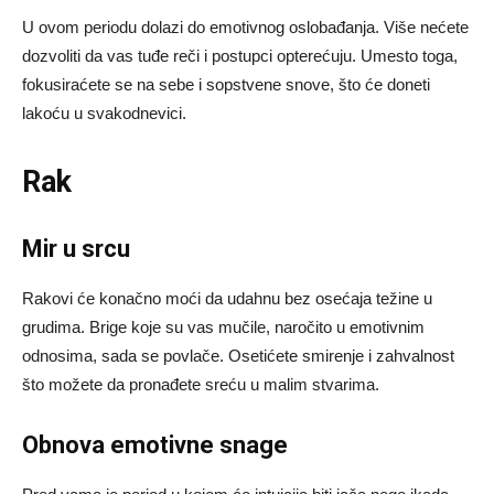
U ovom periodu dolazi do emotivnog oslobađanja. Više nećete
dozvoliti da vas tuđe reči i postupci opterećuju. Umesto toga,
fokusiraćete se na sebe i sopstvene snove, što će doneti
lakoću u svakodnevici.
Rak
Mir u srcu
Rakovi će konačno moći da udahnu bez osećaja težine u
grudima. Brige koje su vas mučile, naročito u emotivnim
odnosima, sada se povlače. Osetićete smirenje i zahvalnost
što možete da pronađete sreću u malim stvarima.
Obnova emotivne snage