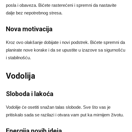
posla i obaveza. Bićete rasterećeni i spremni da nastavite
dalje bez nepotrebnog stresa.
Nova motivacija
Kroz ovo olakšanje dobijate i novi podstrek. Bićete spremni da
planirate nove korake i da se upustite u izazove sa sigurnošću
i stabilnošću.
Vodolija
Sloboda i lakoća
Vodolije će osetiti snažan talas slobode. Sve što vas je
pritiskalo sada se razilazi i otvara vam put ka mirnijem životu.
Energija novih ideja