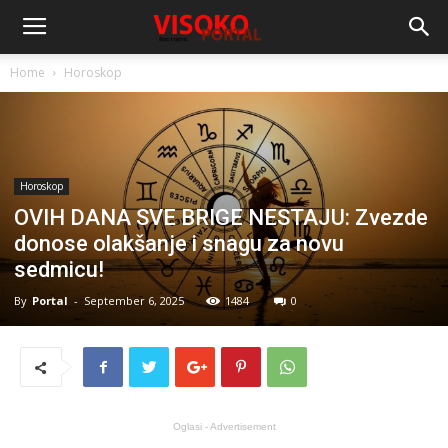
Home
Horoskop
Horoskop
OVIH DANA SVE BRIGE NESTAJU: Zvezde
donose olakšanje i snagu za novu
sedmicu!
By
Portal
-
September 6, 2025
1484
0
Oglasi - Advertisement