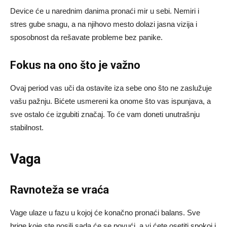
Device će u narednim danima pronaći mir u sebi. Nemiri i
stres gube snagu, a na njihovo mesto dolazi jasna vizija i
sposobnost da rešavate probleme bez panike.
Fokus na ono što je važno
Ovaj period vas uči da ostavite iza sebe ono što ne zaslužuje
vašu pažnju. Bićete usmereni ka onome što vas ispunjava, a
sve ostalo će izgubiti značaj. To će vam doneti unutrašnju
stabilnost.
Vaga
Ravnoteža se vraća
Vage ulaze u fazu u kojoj će konačno pronaći balans. Sve
brige koje ste nosili sada će se povući, a vi ćete osetiti spokoj i