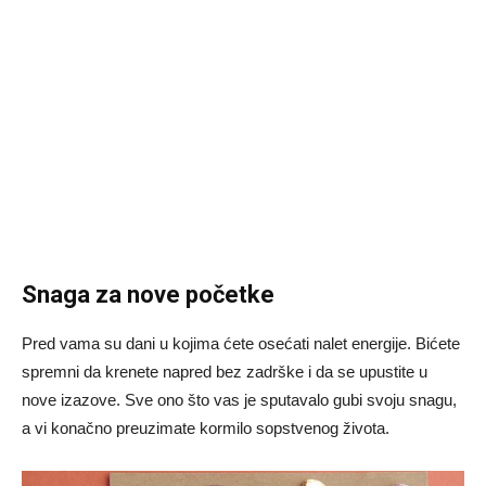
Snaga za nove početke
Pred vama su dani u kojima ćete osećati nalet energije. Bićete
spremni da krenete napred bez zadrške i da se upustite u
nove izazove. Sve ono što vas je sputavalo gubi svoju snagu,
a vi konačno preuzimate kormilo sopstvenog života.