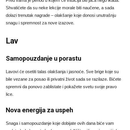
Pred vama je period u kojem će intuicija biti jača nego ikada.
Shvatićete da su neke lekcije morale biti naučene, a sada
dolazi trenutak nagrade – olakšanje koje donosi unutrašnju
snagu i spremnost za nove izazove.
Lav
Samopouzdanje u porastu
Lavovi će osetiti talas olakšanja i jasnoće. Sve brige koje su
bile vezane za posao ili privatni život sada se razilaze. Bićete
spremni da ponovo zablistate i pokažete svetu svoje pravo
lice.
Nova energija za uspeh
Snaga i samopouzdanje koje dobijate ovih dana biće vam