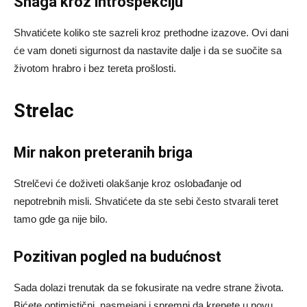
Snaga kroz introspekciju
Shvatićete koliko ste sazreli kroz prethodne izazove. Ovi dani
će vam doneti sigurnost da nastavite dalje i da se suočite sa
životom hrabro i bez tereta prošlosti.
Strelac
Mir nakon preteranih briga
Strelčevi će doživeti olakšanje kroz oslobađanje od
nepotrebnih misli. Shvatićete da ste sebi često stvarali teret
tamo gde ga nije bilo.
Pozitivan pogled na budućnost
Sada dolazi trenutak da se fokusirate na vedre strane života.
Bićete optimistični, nasmejani i spremni da krenete u novu