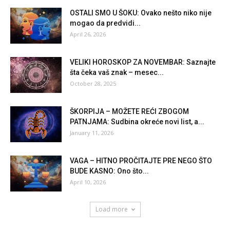
OSTALI SMO U ŠOKU: Ovako nešto niko nije
mogao da predvidi...
April 26, 2026
VELIKI HOROSKOP ZA NOVEMBAR: Saznajte
šta čeka vaš znak – mesec...
October 28, 2025
ŠKORPIJA – MOŽETE REĆI ZBOGOM
PATNJAMA: Sudbina okreće novi list, a...
January 11, 2026
VAGA – HITNO PROČITAJTE PRE NEGO ŠTO
BUDE KASNO: Ono što...
April 10, 2026
Load more