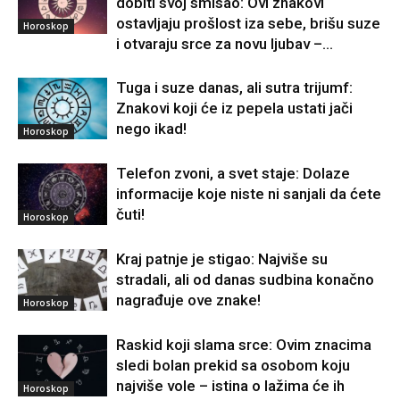
dobiti svoj smisao: Ovi znakovi
ostavljaju prošlost iza sebe, brišu suze
Horoskop
i otvaraju srce za novu ljubav –...
Tuga i suze danas, ali sutra trijumf:
Znakovi koji će iz pepela ustati jači
nego ikad!
Horoskop
Telefon zvoni, a svet staje: Dolaze
informacije koje niste ni sanjali da ćete
čuti!
Horoskop
Kraj patnje je stigao: Najviše su
stradali, ali od danas sudbina konačno
nagrađuje ove znake!
Horoskop
Raskid koji slama srce: Ovim znacima
sledi bolan prekid sa osobom koju
najviše vole – istina o lažima će ih
Horoskop