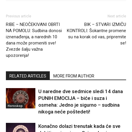
Previous article
Next article
RIBE – NEOČEKIVANI OBRTI
BIK – STVARI IZMIČU
NA POMOLU: Sudbina donosi
KONTROLI: Šokantne promene
iznenađenja, a narednih 10
su na korak od vas, pripremite
dana može promeniti sve!
se!
Zvezde šalju važna
upozorenja!
RELATED ARTICLES
MORE FROM AUTHOR
U naredne dve sedmice sledi 14 dana
PUNIH EMOCIJA – biće i suza i
osmeha: Jedno je sigurno – sudbina
Horoskop
nikoga neće poštedeti!
Konačno dolazi trenutak kada će sve