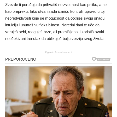
Zvezde ti poručuju da prihvatiš neizvesnost kao priliku, a ne
kao prepreku. Iako stvari sada izmiču kontroli, upravo u toj
nepredvidivosti krije se mogućnost da otkriješ svoju snagu,
intuiciju i unutrašnju fleksibilnost. Naredni dani te uče da
veruješ sebi, reaguješ brzo, ali promišljeno, i koristiš svaki
neočekivani trenutak da oblikuješ bolju verziju svog života.
Oglasi - Advertisement