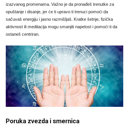
izazvanog promenama. Važno je da pronađeš trenutke za
opuštanje i disanje, jer će ti upravo ti trenuci pomoći da
sačuvaš energiju i jasno razmišljaš. Kratke šetnje, fizička
aktivnost ili meditacija mogu smanjiti napetost i pomoći ti da
ostaneš centriran.
Poruka zvezda i smernica