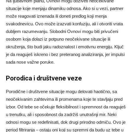
Na ljubavnom planu, Ovnovi mogu doživeti neočekivane
situacije koje menjaju dinamiku odnosa. Ako si u vezi, partner
može reagovati iznenada ili doneti predlog koji menja
svakodnevicu. Ovo može izazvati konfuziju, ali i otvoriti vrata
dubljem razumevanju. Slobodni Ovnovi mogu biti privučeni
osobom koja dolazi iz potpuno neočekivane situacije ili
okruženja, što budi jaku radoznalost i emotivnu energiju. Ključ
je da reaguješ iskreno i bez preteranog analiziranja, jer impulsi
sada nose važne poruke.
Porodica i društvene veze
Porodične i društvene situacije mogu delovati haotično, sa
neočekivanim zahtevima ili promenama koje te stavljaju pred
izbor. Od tebe se očekuje fleksibilnost i spremnost da reaguješ
u trenutku, ali i sposobnost da zadržiš unutrašnji mir. Neki
odnosi mogu se redefinisati, dok drugi prirodno odmiču. Ovo je
period filtriranja – ostaju oni koji su spremni da budu uz tebe u