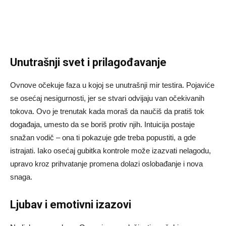
Unutrašnji svet i prilagođavanje
Ovnove očekuje faza u kojoj se unutrašnji mir testira. Pojaviće
se osećaj nesigurnosti, jer se stvari odvijaju van očekivanih
tokova. Ovo je trenutak kada moraš da naučiš da pratiš tok
događaja, umesto da se boriš protiv njih. Intuicija postaje
snažan vodič – ona ti pokazuje gde treba popustiti, a gde
istrajati. Iako osećaj gubitka kontrole može izazvati nelagodu,
upravo kroz prihvatanje promena dolazi oslobađanje i nova
snaga.
Ljubav i emotivni izazovi