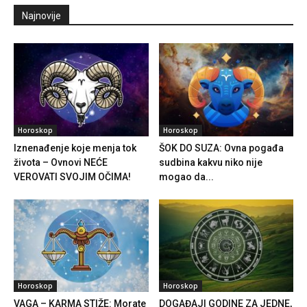
Najnovije
Horoskop
Horoskop
Iznenađenje koje menja tok
ŠOK DO SUZA: Ovna pogađa
života – Ovnovi NEĆE
sudbina kakvu niko nije
VEROVATI SVOJIM OČIMA!
mogao da...
Horoskop
Horoskop
VAGA – KARMA STIŽE: Morate
DOGAĐAJI GODINE ZA JEDNE,