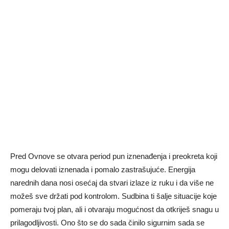
Pred Ovnove se otvara period pun iznenađenja i preokreta koji
mogu delovati iznenada i pomalo zastrašujuće. Energija
narednih dana nosi osećaj da stvari izlaze iz ruku i da više ne
možeš sve držati pod kontrolom. Sudbina ti šalje situacije koje
pomeraju tvoj plan, ali i otvaraju mogućnost da otkriješ snagu u
prilagodljivosti. Ono što se do sada činilo sigurnim sada se