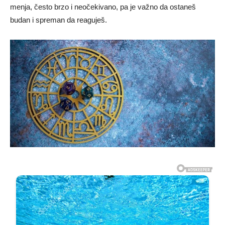
menja, često brzo i neočekivano, pa je važno da ostaneš
budan i spreman da reaguješ.