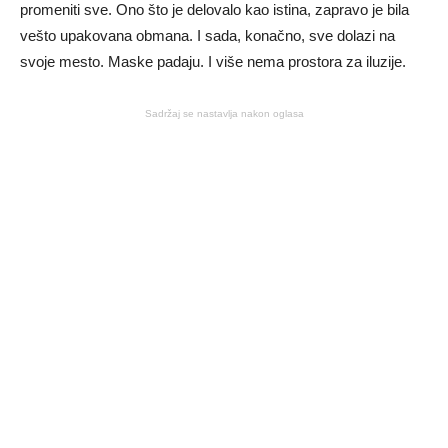
promeniti sve. Ono što je delovalo kao istina, zapravo je bila
vešto upakovana obmana. I sada, konačno, sve dolazi na
svoje mesto. Maske padaju. I više nema prostora za iluzije.
Sadržaj se nastavlja nakon oglasa