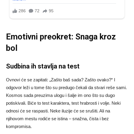
Emotivni preokret: Snaga kroz
bol
Sudbina ih stavlja na test
Ovnovi će se zapitati: „Zašto baš sada? Zašto ovako?“ I
odgovor leži u tome što su predugo čekali da stvari reše sami.
Kosmos sada preuzima ulogu i šalje im ono što su dugo
potiskivali. Biće to test karaktera, test hrabrosti i volje. Neki
odnosi će se raspasti. Neke iluzije će se srušiti. Ali na
njihovom mestu rodiće se istina – snažna, čista i bez
kompromisa.