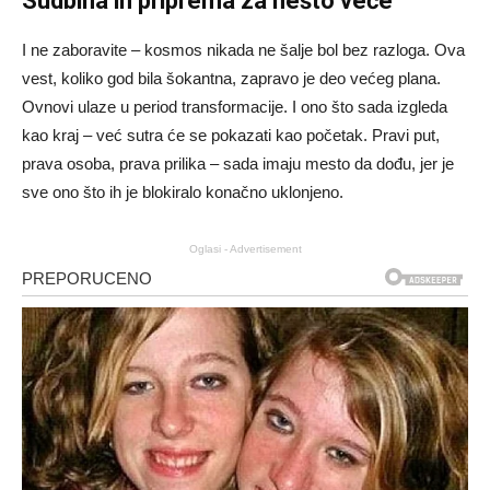
Sudbina ih priprema za nešto veće
I ne zaboravite – kosmos nikada ne šalje bol bez razloga. Ova
vest, koliko god bila šokantna, zapravo je deo većeg plana.
Ovnovi ulaze u period transformacije. I ono što sada izgleda
kao kraj – već sutra će se pokazati kao početak. Pravi put,
prava osoba, prava prilika – sada imaju mesto da dođu, jer je
sve ono što ih je blokiralo konačno uklonjeno.
Oglasi - Advertisement