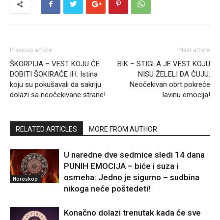
Previous article
Next article
ŠKORPIJA – VEST KOJU ĆE
BIK – STIGLA JE VEST KOJU
DOBITI ŠOKIRAĆE IH: Istina
NISU ŽELELI DA ČUJU:
koju su pokušavali da sakriju
Neočekivan obrt pokreće
dolazi sa neočekivane strane!
lavinu emocija!
RELATED ARTICLES
MORE FROM AUTHOR
U naredne dve sedmice sledi 14 dana
PUNIH EMOCIJA – biće i suza i
osmeha: Jedno je sigurno – sudbina
Horoskop
nikoga neće poštedeti!
Konačno dolazi trenutak kada će sve