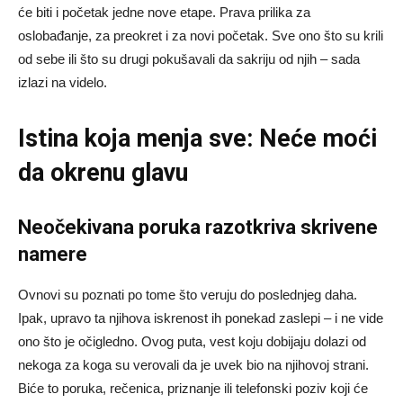
će biti i početak jedne nove etape. Prava prilika za
oslobađanje, za preokret i za novi početak. Sve ono što su krili
od sebe ili što su drugi pokušavali da sakriju od njih – sada
izlazi na videlo.
Istina koja menja sve: Neće moći
da okrenu glavu
Neočekivana poruka razotkriva skrivene
namere
Ovnovi su poznati po tome što veruju do poslednjeg daha.
Ipak, upravo ta njihova iskrenost ih ponekad zaslepi – i ne vide
ono što je očigledno. Ovog puta, vest koju dobijaju dolazi od
nekoga za koga su verovali da je uvek bio na njihovoj strani.
Biće to poruka, rečenica, priznanje ili telefonski poziv koji će