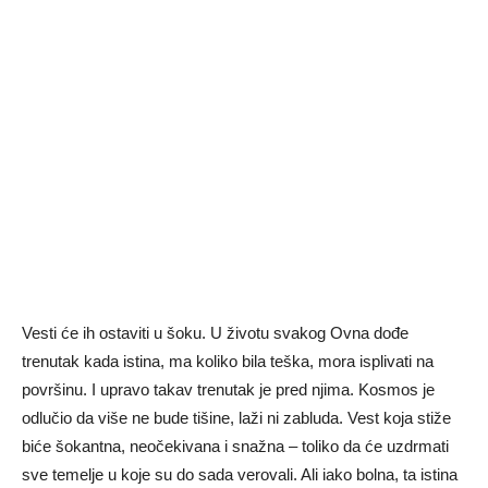
Vesti će ih ostaviti u šoku. U životu svakog Ovna dođe
trenutak kada istina, ma koliko bila teška, mora isplivati na
površinu. I upravo takav trenutak je pred njima. Kosmos je
odlučio da više ne bude tišine, laži ni zabluda. Vest koja stiže
biće šokantna, neočekivana i snažna – toliko da će uzdrmati
sve temelje u koje su do sada verovali. Ali iako bolna, ta istina