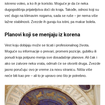
iskreno voleo, a ko ih je koristio. Moguće je da će neka
dugogodišnja prijateljstva doći do kraja. Takođe, odnosi koji su
već dugo na klimavim nogama, sada se ruše – jer nema više
lažne stabilnosti. Zvezde ih guraju ka istini, pa makar bolela.
Planovi koji se menjaju iz korena
Vest koju dobijaju može se ticati i profesionalnog života.
Moguće su informacije o prevari, promeni pozicije, gubitku ili
ponudi koja potpuno menja sve dosadašnje planove. Ali čak i
ako se zatvore neka vrata, odmah će se otvoriti druga. Zvezde
jasno poručuju: ovo je vreme za novu stranicu. Ništa više
neće biti kao pre – ali to je upravo ono što je potrebno.