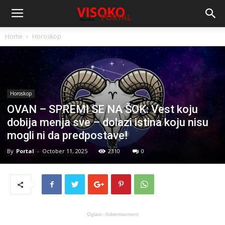
Home
Horoskop
Horoskop
OVAN – SPREMI SE NA ŠOK: Vest koju
dobija menja sve – dolazi istina koju nisu
mogli ni da predpostave!
By
Portal
-
October 11, 2025
2310
0
Oglasi - Advertisement