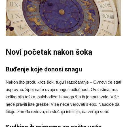
Novi početak nakon šoka
Buđenje koje donosi snagu
Nakon što prođu kroz šok, tugu i razočaranje – Ovnovi će stati
uspravno. Spoznaće svoju snagu i odlučnost. Ova istina, ma
koliko bila teška, oslobodiće ih svega što ih je sputavalo. Više
neće praviti iste greške. Više neće verovati slepo. Naučiće da
čitaju između redova, da slušaju intuiciju, da veruju sebi.