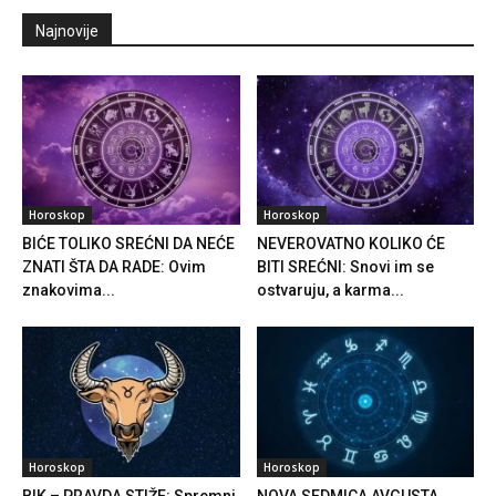
Najnovije
Horoskop
Horoskop
BIĆE TOLIKO SREĆNI DA NEĆE
NEVEROVATNO KOLIKO ĆE
ZNATI ŠTA DA RADE: Ovim
BITI SREĆNI: Snovi im se
znakovima...
ostvaruju, a karma...
Horoskop
Horoskop
BIK – PRAVDA STIŽE: Spremni
NOVA SEDMICA AVGUSTA