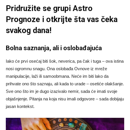
Pridružite se grupi
Astro
Prognoze
i otkrijte šta vas čeka
svakog dana!
Bolna saznanja, ali i oslobađajuća
Iako će prvi osećaj biti šok, neverica, pa čak i tuga – ova istina
nosi ogromnu snagu. Ona oslobađa Ovnove iz mreže
manipulacije, laži ili samoobmana. Neće im biti lako da
prihvate ono što saznaju, ali kada to urade – osetiće olakšanje.
Sve ono što im je dugo izazivalo nemir, sada će imati svoje
objašnjenje. Pitanja na koja nisu imali odgovore – sada dobijaju
jasan kontekst.