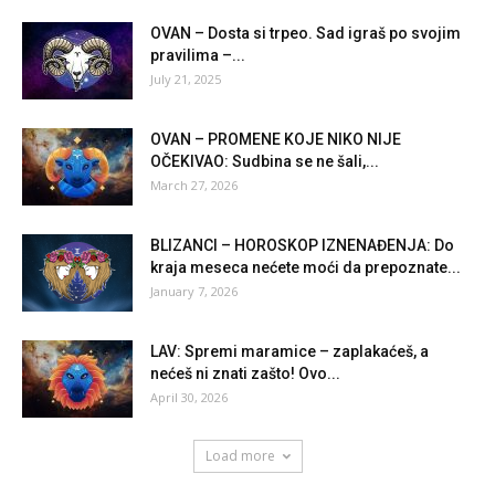
OVAN – Dosta si trpeo. Sad igraš po svojim
pravilima –...
July 21, 2025
OVAN – PROMENE KOJE NIKO NIJE
OČEKIVAO: Sudbina se ne šali,...
March 27, 2026
BLIZANCI – HOROSKOP IZNENAĐENJA: Do
kraja meseca nećete moći da prepoznate...
January 7, 2026
LAV: Spremi maramice – zaplakaćeš, a
nećeš ni znati zašto! Ovo...
April 30, 2026
Load more