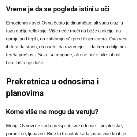
Vreme je da se pogleda istini u oči
Emocionalni svet Ovna često je dinamičan, ali sada ulazi u
fazu dublje refleksije. Više neće moći da beže u akciju, da
guraju pod tepih, da zatvaraju oči pred činjenicama. Ova vest
ih tera da stanu, da osete, da razumeju – i da krenu dalje bez
tereta prošlosti. Suze su moguće, ali one neće biti slabost –
biće čišćenje duše.
Prekretnica u odnosima i
planovima
Kome više ne mogu da veruju?
Mnogi Ovnovi će sada preispitati sve odnose – prijateljske,
porodične, ljubavne. Biće to trenutak kada jasno vide ko ih je