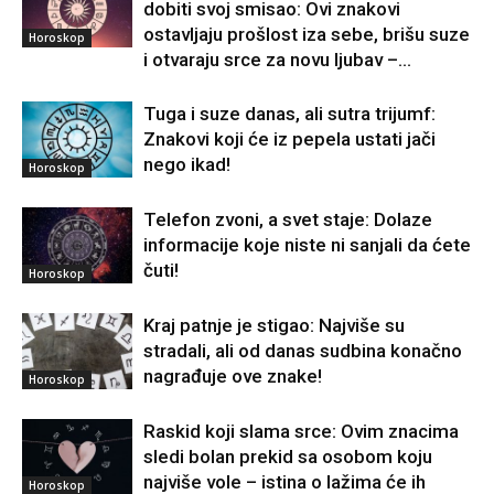
dobiti svoj smisao: Ovi znakovi
ostavljaju prošlost iza sebe, brišu suze
Horoskop
i otvaraju srce za novu ljubav –...
Tuga i suze danas, ali sutra trijumf:
Znakovi koji će iz pepela ustati jači
nego ikad!
Horoskop
Telefon zvoni, a svet staje: Dolaze
informacije koje niste ni sanjali da ćete
čuti!
Horoskop
Kraj patnje je stigao: Najviše su
stradali, ali od danas sudbina konačno
nagrađuje ove znake!
Horoskop
Raskid koji slama srce: Ovim znacima
sledi bolan prekid sa osobom koju
najviše vole – istina o lažima će ih
Horoskop