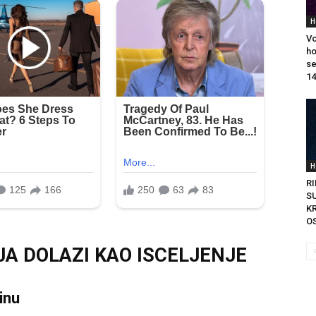
H
Vo
ho
se
14
H
R
S
K
OS
A DOLAZI KAO ISCELJENJE
inu