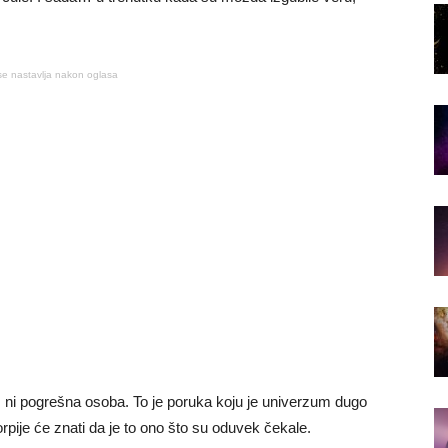
se nastavlja nakon oglasa
, ni pogrešna osoba. To je poruka koju je univerzum dugo
rpije će znati da je to ono što su oduvek čekale.