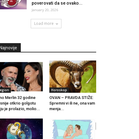
poverovati da se ovako...
January 20, 2026
Load more
Najnovije
egion
Horoskop
no Merlin 32 godine
OVAN – PRAVDA STIŽE:
snije otkrio golgotu
Spremni vi ili ne, ona vam
ju je prolazio, molio...
menja...