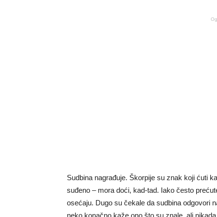
Og
Sudbina nagrađuje. Škorpije su znak koji ćuti kad
suđeno – mora doći, kad-tad. Iako često prećute 
osećaju. Dugo su čekale da sudbina odgovori na 
neko konačno kaže ono što su znale, ali nikada