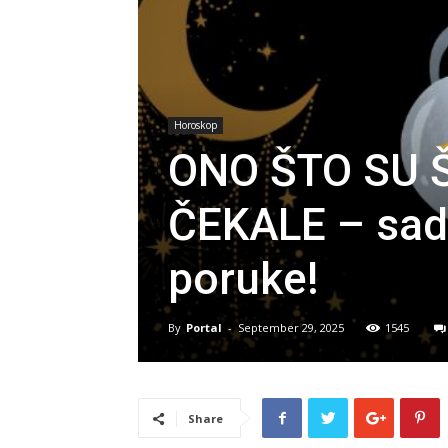
Horoskop
ONO ŠTO SU 
ČEKALE – sada
poruke!
By
Portal
-
September 29, 2025
1545
Share