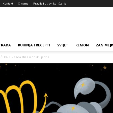
Kontakt
O nama
Pravila i uslovi korištenja
TRADA
KUHINJA I RECEPTI
SVIJET
REGION
ZANIMLJI
KALE – sada stiže u obliku jedne...