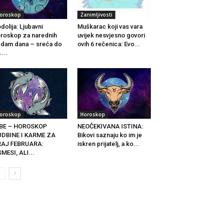
oroskop
Zanimljivosti
dolija: Ljubavni
Muškarac koji vas vara
roskop za narednih
uvijek nesvjesno govori
dam dana – sreća do
ovih 6 rečenica: Evo...
....
oroskop
Horoskop
IBE – HOROSKOP
NEOČEKIVANA ISTINA:
UDBINE I KARME ZA
Bikovi saznaju ko im je
RAJ FEBRUARA:
iskren prijatelj, a ko...
MESI, ALI...