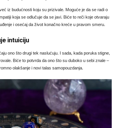
 već iz budućnosti koju su prizivale. Moguće je da se radi o
patiji koja se odlučuje da se javi. Biće to reči koje otvaraju
buđenje i osećaj da život konačno kreće u pravom smeru.
e intuiciju
ćaju ono što drugi tek naslućuju. I sada, kada poruka stigne,
rovale. Biće to potvrda da ono što su duboko u sebi znale –
ogromno olakšanje i novi talas samopouzdanja.