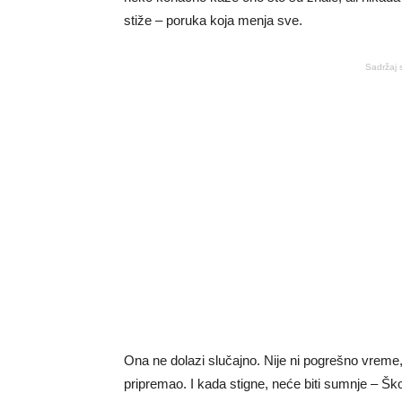
stiže – poruka koja menja sve.
Sadržaj 
Ona ne dolazi slučajno. Nije ni pogrešno vreme
pripremao. I kada stigne, neće biti sumnje – Ško