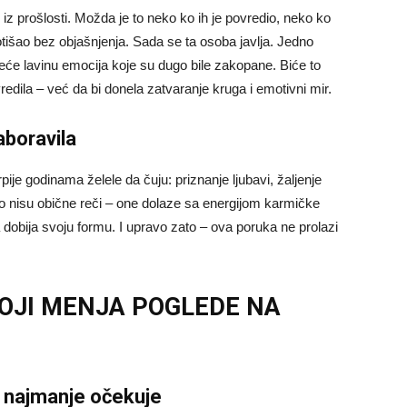
z prošlosti. Možda je to neko ko ih je povredio, neko ko
 otišao bez objašnjenja. Sada se ta osoba javlja. Jedno
okreće lavinu emocija koje su dugo bile zakopane. Biće to
redila – već da bi donela zatvaranje kruga i emotivni mir.
aboravila
ije godinama želele da čuju: priznanje ljubavi, žaljenje
To nisu obične reči – one dolaze sa energijom karmičke
dobija svoju formu. I upravo zato – ova poruka ne prolazi
OJI MENJA POGLEDE NA
e najmanje očekuje