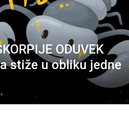
ŠKORPIJE ODUVEK
 stiže u obliku jedne
0