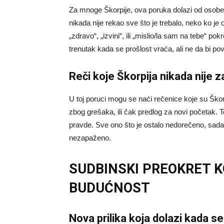
Za mnoge Škorpije, ova poruka dolazi od osobe i
nikada nije rekao sve što je trebalo, neko ko je
„zdravo“, „izvini“, ili „mislio/la sam na tebe“ p
trenutak kada se prošlost vraća, ali ne da bi pov
Reči koje Škorpija nikada nije z
U toj poruci mogu se naći rečenice koje su Škorp
zbog grešaka, ili čak predlog za novi početak. 
pravde. Sve ono što je ostalo nedorečeno, sada 
nezapaženo.
SUDBINSKI PREOKRET K
BUDUĆNOST
Nova prilika koja dolazi kada s