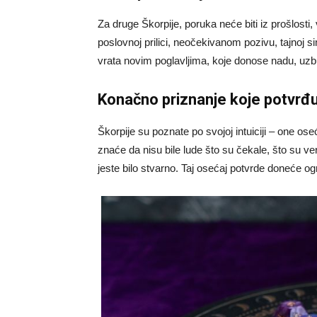
Za druge Škorpije, poruka neće biti iz prošlosti,
poslovnoj prilici, neočekivanom pozivu, tajnoj sim
vrata novim poglavljima, koje donose nadu, uz
Konačno priznanje koje potvrđuj
Škorpije su poznate po svojoj intuiciji – one ose
znaće da nisu bile lude što su čekale, što su ve
jeste bilo stvarno. Taj osećaj potvrde doneće 