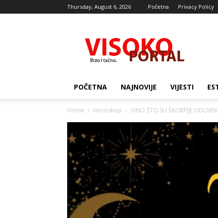
Thursday, August 6, 2026
Početna
Privacy Policy
Visocki
portal
POČETNA
NAJNOVIJE
VIJESTI
ES
Home
Horoskop
ONO ŠTO SU ŠKORPIJE ODUVEK ČE