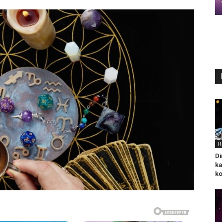
R
Di
ka
ko