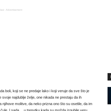
lasi - Advertisement
a boli, koji se ne predaje lako i koji veruje da sve što je
svoje najdublje želje, one nikada ne prestaju da ih
njihove molitve, da neko prizna ono što su osetile, da im
 čule. I sada… u trenutku kada su možda izgubile veru,