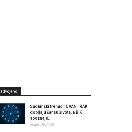
Izdvojeno
Sudbinski trenuci: OVAN i RAK
dobijaju šansu života, a BIK
spoznaje...
August 30, 2025