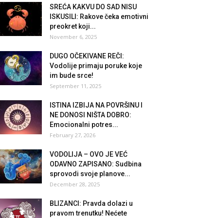
SREĆA KAKVU DO SAD NISU
ISKUSILI: Rakove čeka emotivni
preokret koji...
November 6, 2025
DUGO OČEKIVANE REČI:
Vodolije primaju poruke koje
im bude srce!
September 11, 2025
ISTINA IZBIJA NA POVRŠINU I
NE DONOSI NIŠTA DOBRO:
Emocionalni potres...
February 27, 2026
VODOLIJA – OVO JE VEĆ
ODAVNO ZAPISANO: Sudbina
sprovodi svoje planove...
December 28, 2025
BLIZANCI: Pravda dolazi u
pravom trenutku! Nećete