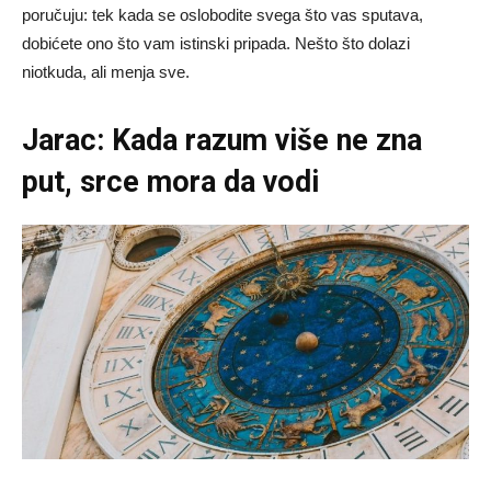
poručuju: tek kada se oslobodite svega što vas sputava,
dobićete ono što vam istinski pripada. Nešto što dolazi
niotkuda, ali menja sve.
Jarac: Kada razum više ne zna
put, srce mora da vodi