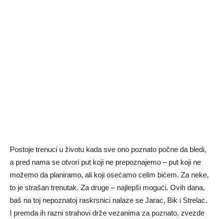
Postoje trenuci u životu kada sve ono poznato počne da bledi,
a pred nama se otvori put koji ne prepoznajemo – put koji ne
možemo da planiramo, ali koji osećamo celim bićem. Za neke,
to je strašan trenutak. Za druge – najlepši mogući. Ovih dana,
baš na toj nepoznatoj raskrsnici nalaze se Jarac, Bik i Strelac.
I premda ih razni strahovi drže vezanima za poznato, zvezde