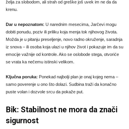
želja za slobodom, ali strah od greške još uvek im ne da da
krenu.
Dar u nepoznatom:
U narednim mesecima, Jarčevi mogu
dobiti ponudu, poziv ili priliku koja menja tok njihovog života.
Možda je u pitanju preseljenje, novo radno okruženje, saradnja
iz snova – ili osoba koja ulazi u njihov život i pokazuje im da su
emocije važnije od kontrole. Ako se oslobode stega, otvoriće
se vrata ka nečemu istinski velikom.
Ključna poruka:
Ponekad najbolji plan je onaj kojeg nema –
samo poverenje u ono što dolazi. Sudbina traži da konačno
puste volan i dozvole srcu da pokaže put.
Bik: Stabilnost ne mora da znači
sigurnost