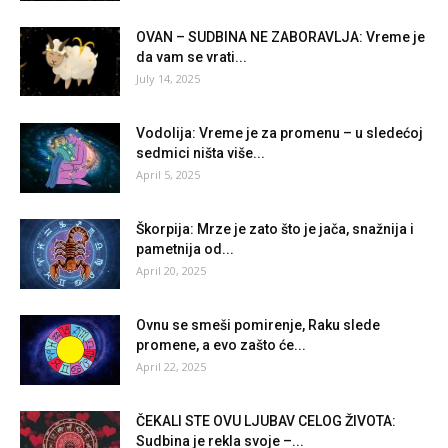
OVAN – SUDBINA NE ZABORAVLJA: Vreme je
da vam se vrati...
July 14, 2025
Vodolija: Vreme je za promenu – u sledećoj
sedmici ništa više...
April 5, 2025
Škorpija: Mrze je zato što je jača, snažnija i
pametnija od...
April 20, 2025
Ovnu se smeši pomirenje, Raku slede
promene, a evo zašto će...
April 22, 2025
ČEKALI STE OVU LJUBAV CELOG ŽIVOTA:
Sudbina je rekla svoje –...