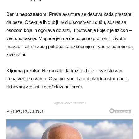
Dar u nepoznatom:
Prava avantura se dešava kada prestanu
da beže. Očekuje ih dublji uvid u sopstvenu dušu, susret sa
osobom koja ih ogoljava do srži, ili putovanje koje nije fizičko –
već unutrašnje. Moguće je i da će potpuno promeniti životni
pravac – ali ne zbog potrebe za uzbuđenjem, već iz potrebe da
žive istinu.
Ključna poruka:
Ne morate da tražite dalje – sve što vam
treba već je u vama. Ovaj put vodi ka dubokoj transformaciji,
duhovnoj zrelosti i neočekivanoj sreći.
Oglasi - Advertisement