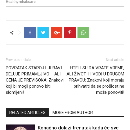
Previous article
Next article
POVRATAK STAROJ LJUBAVI
HTELI SU DA VRATE VREME,
DELUJE PRIMAMLJIVO – ALI
ALI ŽIVOT IH VODI U DRUGOM
CENA JE PREVISOKA: Znakovi
PRAVCU: Znakovi koji moraju
koji bi mogli ponovo biti
prihvatiti da se prošlost ne
slomljeni!
može ponoviti!
RELATED ARTICLES
MORE FROM AUTHOR
Konačno dolazi trenutak kada će sve