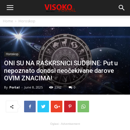
Home
Horoskop
Horoskop
ONI SU NA RASKRSNICI SUDBINE: Put u
nepoznato donosi neočekivane darove
OVIM ZNACIMA!
By
Portal
-
June 8, 2025
2362
0
Oglasi - Advertisement