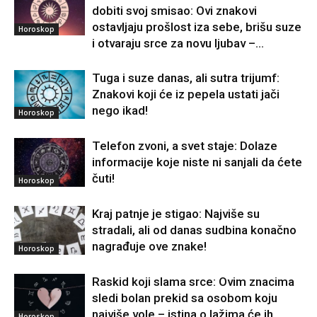
dobiti svoj smisao: Ovi znakovi
ostavljaju prošlost iza sebe, brišu suze
Horoskop
i otvaraju srce za novu ljubav –...
Tuga i suze danas, ali sutra trijumf:
Znakovi koji će iz pepela ustati jači
nego ikad!
Horoskop
Telefon zvoni, a svet staje: Dolaze
informacije koje niste ni sanjali da ćete
čuti!
Horoskop
Kraj patnje je stigao: Najviše su
stradali, ali od danas sudbina konačno
nagrađuje ove znake!
Horoskop
Raskid koji slama srce: Ovim znacima
sledi bolan prekid sa osobom koju
najviše vole – istina o lažima će ih
Horoskop