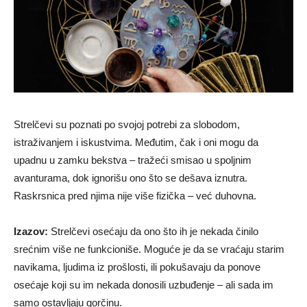
Strelčevi su poznati po svojoj potrebi za slobodom,
istraživanjem i iskustvima. Međutim, čak i oni mogu da
upadnu u zamku bekstva – tražeći smisao u spoljnim
avanturama, dok ignorišu ono što se dešava iznutra.
Raskrsnica pred njima nije više fizička – već duhovna.
Izazov:
Strelčevi osećaju da ono što ih je nekada činilo
srećnim više ne funkcioniše. Moguće je da se vraćaju starim
navikama, ljudima iz prošlosti, ili pokušavaju da ponove
osećaje koji su im nekada donosili uzbuđenje – ali sada im
samo ostavljaju gorčinu.