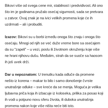
Bikovi više od svega cene mir, stabilnost i predvidivost. Ali ono
što im je godinama pružalo osećaj sigurnosti, sada se pretvara
u zatvor. Ovaj znak je na ivici velikih promena koje će ih
uzdrmati – ali i probuditi.
Izazov:
Bikovi su u borbi između onoga što znaju i onoga što
osećaju. Mnogi od njih se već duže vreme bore sa osećajem
da su “zapeli” – u vezi, poslu ili životnom okruženju koje više
ne hrani njihovu dušu. Međutim, strah da se suoče sa haosom
ih još uvek drži.
Dar u nepoznatom:
U trenutku kada odluče da promene
nešto iz korena – makar to bilo i samo donošenje čvrste
unutrašnje odluke – sve kreće da se menja. Moguća je velika
ljubavna priča koja ih izbacuje iz koloseka, prilika za posao koji
ih vodi u potpuno novu sferu života, ili duboka unutrašnja
promena nakon koje više ništa neće biti isto.