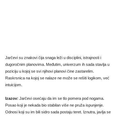
Jarčevi su znakovi čija snaga leži u disciplini, istrajnosti i
dugoročnim planovima. Međutim, univerzum ih sada stavlja u
poziciju u kojoj se svi njihovi planovi čine zastarelim.
Raskrsnica na kojoj se nalaze ne može se rešiti logikom, već
intuicijom.
Izazov:
Jarčevi osećaju da im se tlo pomera pod nogama.
Posao koji je nekada bio stabilan više ne pruža ispunjenje.
Odnosi koji su im bili sidro sada postaju teret. Iznutra, javlja se