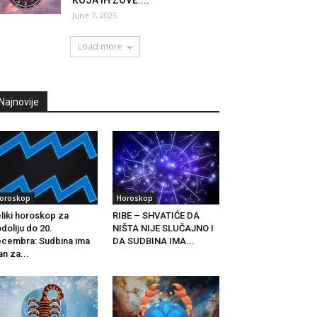
KOJA IH ZOVE:...
June 7, 2025
Load more
Najnovije
oroskop
Horoskop
liki horoskop za
RIBE – SHVATIĆE DA
doliju do 20.
NIŠTA NIJE SLUČAJNO I
cembra: Sudbina ima
DA SUDBINA IMA...
an za...