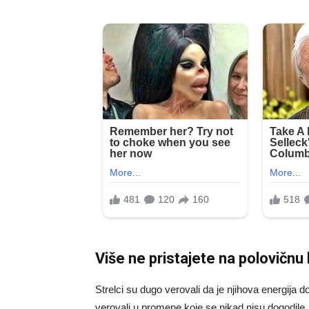
Više ne pristajete na polovičnu 
Strelci su dugo verovali da je njihova energija do
verovali u promene koje se nikad nisu dogodile, i