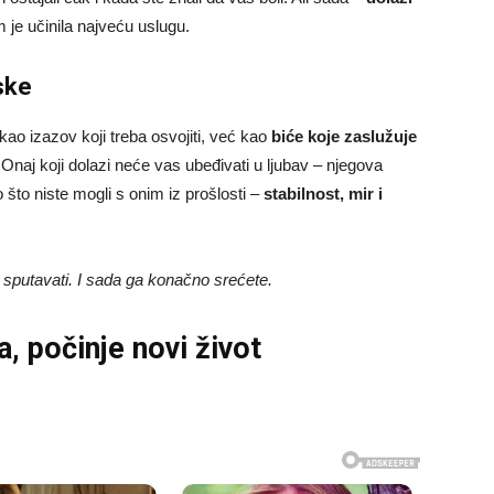
 je učinila najveću uslugu.
ske
ao izazov koji treba osvojiti, već kao
biće koje zaslužuje
 Onaj koji dolazi neće vas ubeđivati u ljubav – njegova
o što niste mogli s onim iz prošlosti –
stabilnost, mir i
e sputavati. I sada ga konačno srećete.
, počinje novi život