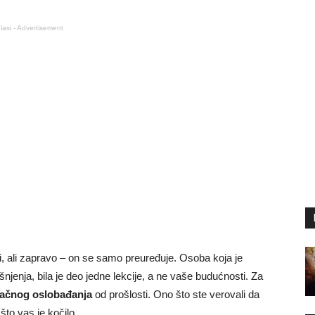
lasi - Advertisement
i, ali zapravo – on se samo preuređuje. Osoba koja je
jašnjenja, bila je deo jedne lekcije, a ne vaše budućnosti. Za
ačnog oslobađanja
od prošlosti. Ono što ste verovali da
to vas je kočilo.