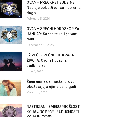
OVAN – PREOKRET SUDBINE:
Nestaje bol, a život vam sprema
dugo...
February 3, 2026
OVAN – SREĆNI HOROSKOP ZA
JANUAR: Saznajte koji će vam
dani...
December 23, 2025
I ŽIVEĆE SREĆNO DO KRAJA
ŽIVOTA: Ovo je ljubavna
sudbina za...
June 4, 2025
Žene misle da muškarci ovo
obožavaju, a njima se to gadi:...
March 14, 2025
RASTRZANI IZMEĐU PROŠLOSTI
KOJA JOŠ PEČE I BUDUĆNOSTI