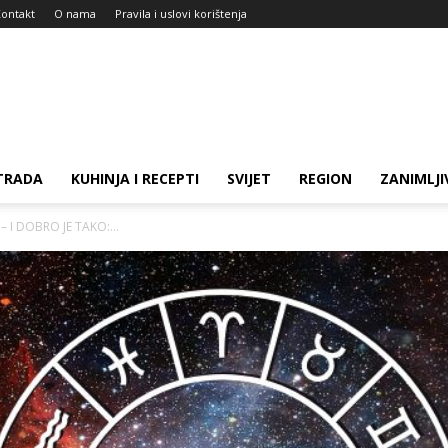
ontakt
O nama
Pravila i uslovi korištenja
TRADA
KUHINJA I RECEPTI
SVIJET
REGION
ZANIMLJI
– I DOBRO JE TAKO:...