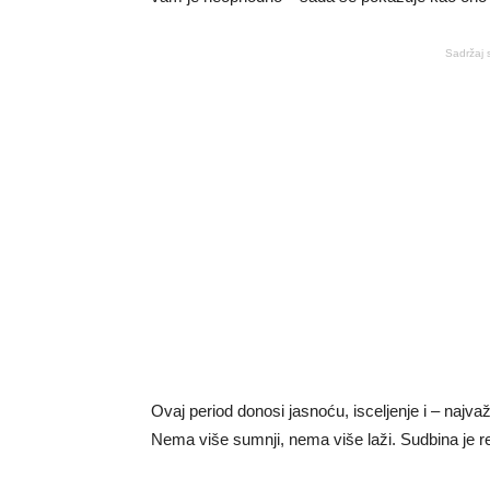
Sadržaj 
Ovaj period donosi jasnoću, isceljenje i – najva
Nema više sumnji, nema više laži. Sudbina je re