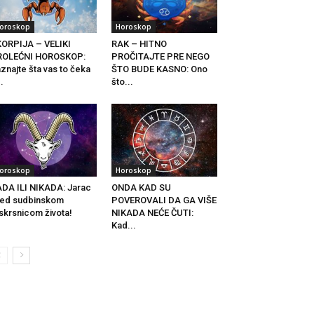
oroskop
Horoskop
ORPIJA – VELIKI
RAK – HITNO
ROLEĆNI HOROSKOP:
PROČITAJTE PRE NEGO
znajte šta vas to čeka
ŠTO BUDE KASNO: Ono
..
što...
oroskop
Horoskop
DA ILI NIKADA: Jarac
ONDA KAD SU
ed sudbinskom
POVEROVALI DA GA VIŠE
skrsnicom života!
NIKADA NEĆE ČUTI:
Kad...