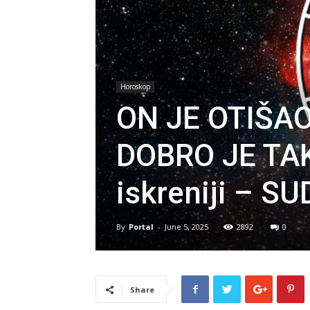
Horoskop
ON JE OTIŠAO 
DOBRO JE TAKO
iskreniji – S
By
Portal
-
June 5, 2025
2892
0
Share