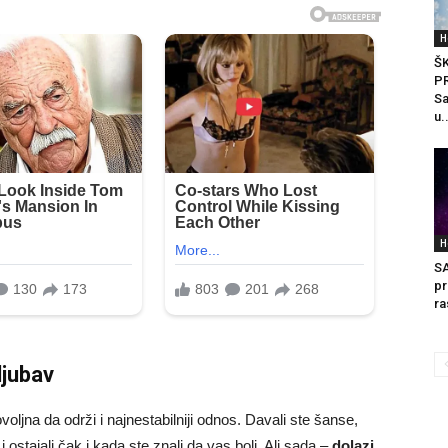
H
ŠK
P
Sa
u.
H
SA
pr
ra
ljubav
voljna da održi i najnestabilniji odnos. Davali ste šanse,
 ostajali čak i kada ste znali da vas boli. Ali sada –
dolazi