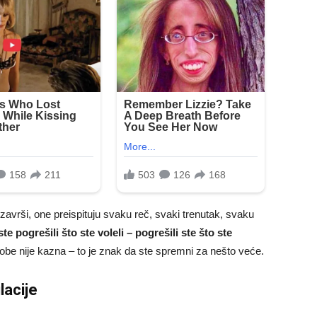
završi, one preispituju svaku reč, svaki trenutak, svaku
ste pogrešili što ste voleli – pogrešili ste što ste
be nije kazna – to je znak da ste spremni za nešto veće.
lacije