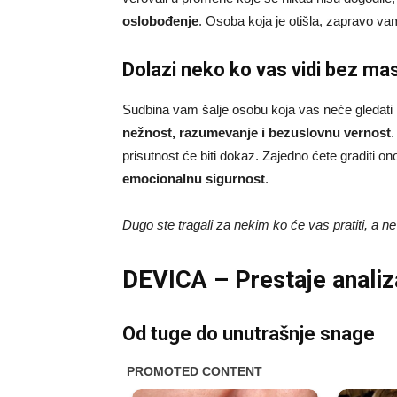
oslobođenje
. Osoba koja je otišla, zapravo vam
Dolazi neko ko vas vidi bez ma
Sudbina vam šalje osobu koja vas neće gledati k
nežnost, razumevanje i bezuslovnu vernost
.
prisutnost će biti dokaz. Zajedno ćete graditi on
emocionalnu sigurnost
.
Dugo ste tragali za nekim ko će vas pratiti, a n
DEVICA – Prestaje analiza
Od tuge do unutrašnje snage