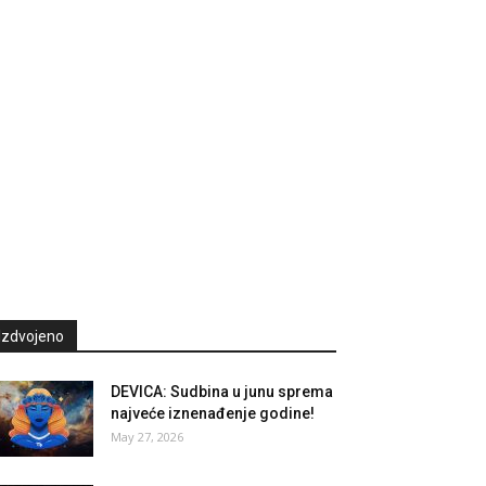
Izdvojeno
DEVICA: Sudbina u junu sprema
najveće iznenađenje godine!
May 27, 2026