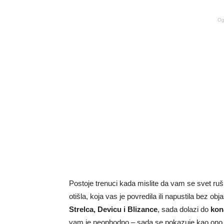
Og
Postoje trenuci kada mislite da vam se svet ruš
otišla, koja vas je povredila ili napustila bez ob
Strelca, Devicu i Blizance
, sada dolazi do
kon
vam je neophodno – sada se pokazuje kao ono š