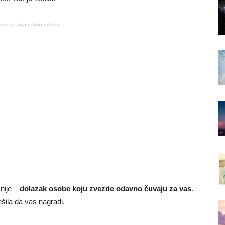
se nastavlja nakon oglasa
žnije –
dolazak osobe koju zvezde odavno čuvaju za vas
.
šila da vas nagradi.