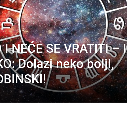
I NEĆE SE VRATITI – I
: Dolazi neko bolji,
UDBINSKI!