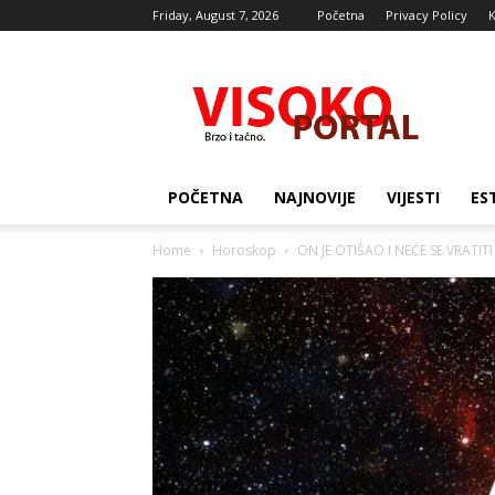
Friday, August 7, 2026
Početna
Privacy Policy
K
Visocki
portal
POČETNA
NAJNOVIJE
VIJESTI
ES
Home
Horoskop
ON JE OTIŠAO I NEĆE SE VRATITI 