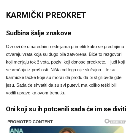
KARMIČKI PREOKRET
Sudbina šalje znakove
Ovnovi će u narednim nedeljama primetiti kako se pred njima
otvaraju vrata koja su dugo bila zatvorena. Biće to razgovori
koji menjaju tok života, pozivi koji donose preokrete, i ljudi koji
se vraćaju iz prošlosti. Ništa od toga nije slučajno – to su
karmičke tačke koje su morali da prođu da bi stigli ovde gde
jesu. Sada će shvatiti da su svi putevi, ma koliko teški bili,
vodili upravo ka ovom trenutku.
Oni koji su ih potcenili sada će im se diviti