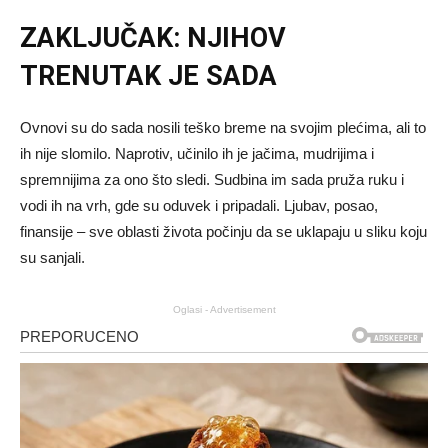
ZAKLJUČAK: NJIHOV
TRENUTAK JE SADA
Ovnovi su do sada nosili teško breme na svojim plećima, ali to
ih nije slomilo. Naprotiv, učinilo ih je jačima, mudrijima i
spremnijima za ono što sledi. Sudbina im sada pruža ruku i
vodi ih na vrh, gde su oduvek i pripadali. Ljubav, posao,
finansije – sve oblasti života počinju da se uklapaju u sliku koju
su sanjali.
Oglasi - Advertisement