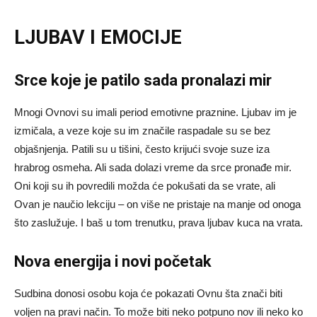
LJUBAV I EMOCIJE
Srce koje je patilo sada pronalazi mir
Mnogi Ovnovi su imali period emotivne praznine. Ljubav im je
izmičala, a veze koje su im značile raspadale su se bez
objašnjenja. Patili su u tišini, često krijući svoje suze iza
hrabrog osmeha. Ali sada dolazi vreme da srce pronađe mir.
Oni koji su ih povredili možda će pokušati da se vrate, ali
Ovan je naučio lekciju – on više ne pristaje na manje od onoga
što zaslužuje. I baš u tom trenutku, prava ljubav kuca na vrata.
Nova energija i novi početak
Sudbina donosi osobu koja će pokazati Ovnu šta znači biti
voljen na pravi način. To može biti neko potpuno nov ili neko ko