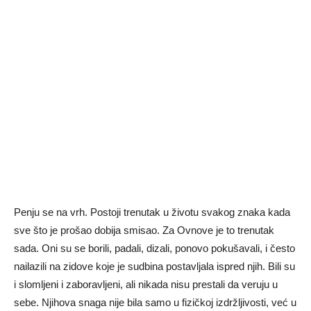
Penju se na vrh. Postoji trenutak u životu svakog znaka kada
sve što je prošao dobija smisao. Za Ovnove je to trenutak
sada. Oni su se borili, padali, dizali, ponovo pokušavali, i često
nailazili na zidove koje je sudbina postavljala ispred njih. Bili su
i slomljeni i zaboravljeni, ali nikada nisu prestali da veruju u
sebe. Njihova snaga nije bila samo u fizičkoj izdržljivosti, već u