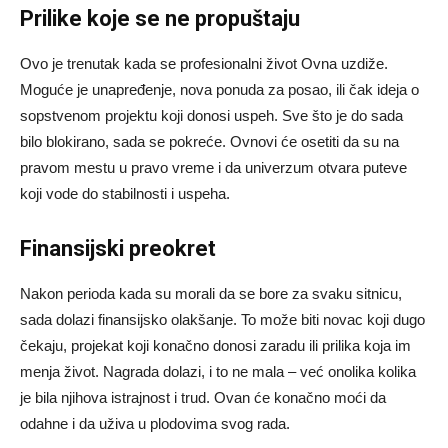
Prilike koje se ne propuštaju
Ovo je trenutak kada se profesionalni život Ovna uzdiže.
Moguće je unapređenje, nova ponuda za posao, ili čak ideja o
sopstvenom projektu koji donosi uspeh. Sve što je do sada
bilo blokirano, sada se pokreće. Ovnovi će osetiti da su na
pravom mestu u pravo vreme i da univerzum otvara puteve
koji vode do stabilnosti i uspeha.
Finansijski preokret
Nakon perioda kada su morali da se bore za svaku sitnicu,
sada dolazi finansijsko olakšanje. To može biti novac koji dugo
čekaju, projekat koji konačno donosi zaradu ili prilika koja im
menja život. Nagrada dolazi, i to ne mala – već onolika kolika
je bila njihova istrajnost i trud. Ovan će konačno moći da
odahne i da uživa u plodovima svog rada.