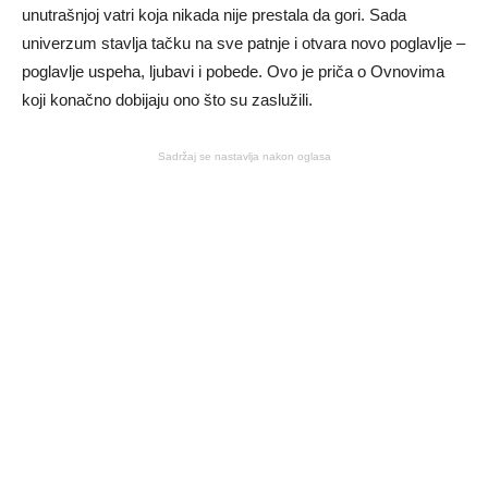
unutrašnjoj vatri koja nikada nije prestala da gori. Sada
univerzum stavlja tačku na sve patnje i otvara novo poglavlje –
poglavlje uspeha, ljubavi i pobede. Ovo je priča o Ovnovima
koji konačno dobijaju ono što su zaslužili.
Sadržaj se nastavlja nakon oglasa