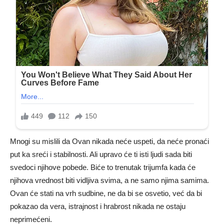
Mnogi su mislili da Ovan nikada neće uspeti, da neće pronaći
put ka sreći i stabilnosti. Ali upravo će ti isti ljudi sada biti
svedoci njihove pobede. Biće to trenutak trijumfa kada će
njihova vrednost biti vidljiva svima, a ne samo njima samima.
Ovan će stati na vrh sudbine, ne da bi se osvetio, već da bi
pokazao da vera, istrajnost i hrabrost nikada ne ostaju
neprimećeni.