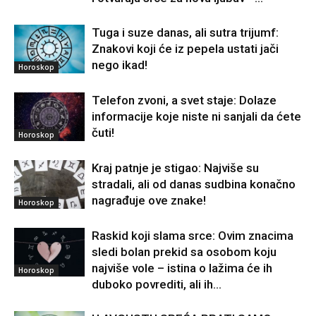
Tuga i suze danas, ali sutra trijumf:
Znakovi koji će iz pepela ustati jači
nego ikad!
Horoskop
Telefon zvoni, a svet staje: Dolaze
informacije koje niste ni sanjali da ćete
čuti!
Horoskop
Kraj patnje je stigao: Najviše su
stradali, ali od danas sudbina konačno
nagrađuje ove znake!
Horoskop
Raskid koji slama srce: Ovim znacima
sledi bolan prekid sa osobom koju
najviše vole – istina o lažima će ih
Horoskop
duboko povrediti, ali ih...