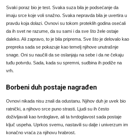
Svaki poraz bio je test. Svaka suza bila je podsećanje da
imaju srce koje voli snažno. Svaka nepravda bila je uvertira u
pravdu koja dolazi. Ovnovi su tokom proteklih godina osećali
da ih svet ne razume, da su sami i da sve što žele ostaje
daleko. Ali zapravo, to je bila priprema. Sve što je delovalo kao
prepreka sada se pokazuje kao temelj njihove unutrašnje
snage. Oni su naučili da se oslanjaju na sebe i da ne čekaju
tuđu potvrdu. Sada, kada su spremni, sudbina ih podiže na
vrh.
Borbeni duh postaje nagrađen
Ovnovi nikada nisu znali da odustanu. Njihov duh je uvek bio
ratnički, a njihovo srce puno strasti. Ljudi su ih često
doživljavali kao tvrdoglave, ali ta tvrdoglavost sada postaje
ključ uspeha. Uprkos svemu, nastavili su dalje i univerzum im
konačno vraća za njihovu hrabrost.