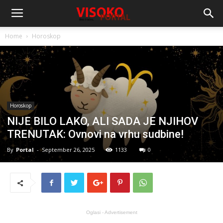
Home
Horoskop
Horoskop
NIJE BILO LAKO, ALI SADA JE NJIHOV
TRENUTAK: Ovnovi na vrhu sudbine!
By
Portal
-
September 26, 2025
1133
0
Oglasi - Advertisement