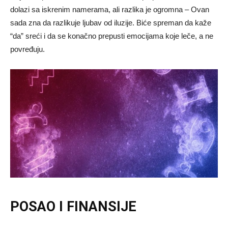
dolazi sa iskrenim namerama, ali razlika je ogromna – Ovan
sada zna da razlikuje ljubav od iluzije. Biće spreman da kaže
“da” sreći i da se konačno prepusti emocijama koje leče, a ne
povređuju.
POSAO I FINANSIJE