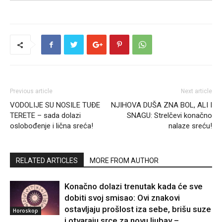
Previous article
Next article
VODOLIJE SU NOSILE TUĐE
NJIHOVA DUŠA ZNA BOL, ALI I
TERETE – sada dolazi
SNAGU: Strelčevi konačno
oslobođenje i lična sreća!
nalaze sreću!
RELATED ARTICLES
MORE FROM AUTHOR
Konačno dolazi trenutak kada će sve
dobiti svoj smisao: Ovi znakovi
ostavljaju prošlost iza sebe, brišu suze
Horoskop
i otvaraju srce za novu ljubav –...