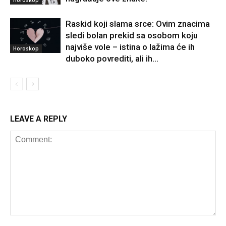
Raskid koji slama srce: Ovim znacima
sledi bolan prekid sa osobom koju
najviše vole – istina o lažima će ih
Horoskop
duboko povrediti, ali ih...
LEAVE A REPLY