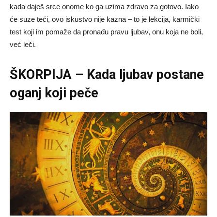
kada daješ srce onome ko ga uzima zdravo za gotovo. Iako
će suze teći, ovo iskustvo nije kazna – to je lekcija, karmički
test koji im pomaže da pronađu pravu ljubav, onu koja ne boli,
već leči.
ŠKORPIJA – Kada ljubav postane
oganj koji peče