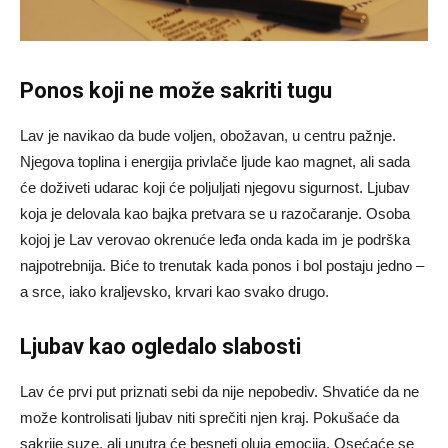
Ponos koji ne može sakriti tugu
Lav je navikao da bude voljen, obožavan, u centru pažnje.
Njegova toplina i energija privlače ljude kao magnet, ali sada
će doživeti udarac koji će poljuljati njegovu sigurnost. Ljubav
koja je delovala kao bajka pretvara se u razočaranje. Osoba
kojoj je Lav verovao okrenuće leđa onda kada im je podrška
najpotrebnija. Biće to trenutak kada ponos i bol postaju jedno –
a srce, iako kraljevsko, krvari kao svako drugo.
Ljubav kao ogledalo slabosti
Lav će prvi put priznati sebi da nije nepobediv. Shvatiće da ne
može kontrolisati ljubav niti sprečiti njen kraj. Pokušaće da
sakrije suze, ali unutra će besneti oluja emocija. Osećaće se