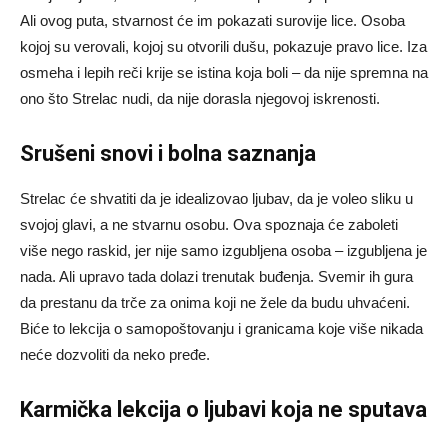
Ali ovog puta, stvarnost će im pokazati surovije lice. Osoba
kojoj su verovali, kojoj su otvorili dušu, pokazuje pravo lice. Iza
osmeha i lepih reči krije se istina koja boli – da nije spremna na
ono što Strelac nudi, da nije dorasla njegovoj iskrenosti.
Srušeni snovi i bolna saznanja
Strelac će shvatiti da je idealizovao ljubav, da je voleo sliku u
svojoj glavi, a ne stvarnu osobu. Ova spoznaja će zaboleti
više nego raskid, jer nije samo izgubljena osoba – izgubljena je
nada. Ali upravo tada dolazi trenutak buđenja. Svemir ih gura
da prestanu da trče za onima koji ne žele da budu uhvaćeni.
Biće to lekcija o samopoštovanju i granicama koje više nikada
neće dozvoliti da neko pređe.
Karmička lekcija o ljubavi koja ne sputava