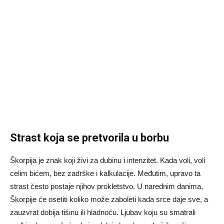
Strast koja se pretvorila u borbu
Škorpija je znak koji živi za dubinu i intenzitet. Kada voli, voli
celim bićem, bez zadrške i kalkulacije. Međutim, upravo ta
strast često postaje njihov prokletstvo. U narednim danima,
Škorpije će osetiti koliko može zaboleti kada srce daje sve, a
zauzvrat dobija tišinu ili hladnoću. Ljubav koju su smatrali