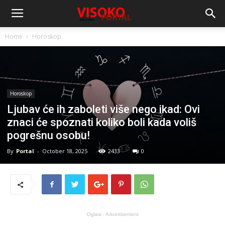
Home
Horoskop
Horoskop
Ljubav će ih zaboleti više nego ikad: Ovi
znaci će spoznati koliko boli kada voliš
pogrešnu osobu!
By
Portal
-
October 18, 2025
2433
0
Oglasi - Advertisement