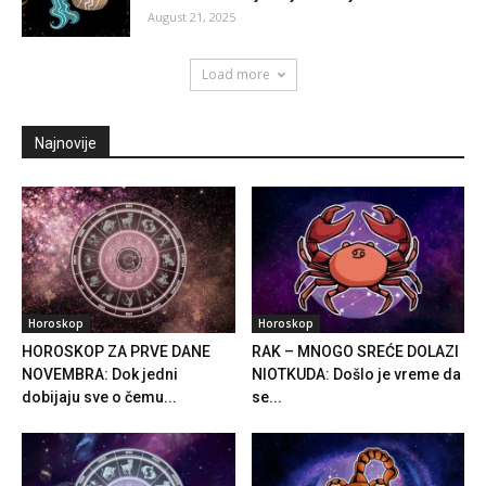
August 21, 2025
Load more
Najnovije
Horoskop
Horoskop
HOROSKOP ZA PRVE DANE
RAK – MNOGO SREĆE DOLAZI
NOVEMBRA: Dok jedni
NIOTKUDA: Došlo je vreme da
dobijaju sve o čemu...
se...