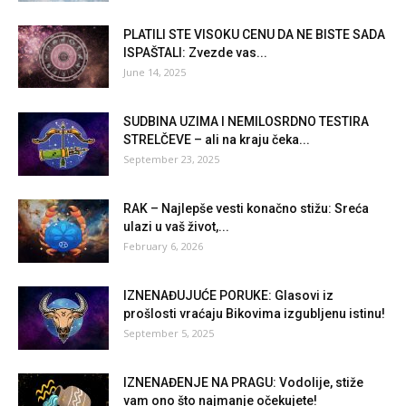
PLATILI STE VISOKU CENU DA NE BISTE SADA
ISPAŠTALI: Zvezde vas...
June 14, 2025
SUDBINA UZIMA I NEMILOSRDNO TESTIRA
STRELČEVE – ali na kraju čeka...
September 23, 2025
RAK – Najlepše vesti konačno stižu: Sreća
ulazi u vaš život,...
February 6, 2026
IZNENAĐUJUĆE PORUKE: Glasovi iz
prošlosti vraćaju Bikovima izgubljenu istinu!
September 5, 2025
IZNENAĐENJE NA PRAGU: Vodolije, stiže
vam ono što najmanje očekujete!