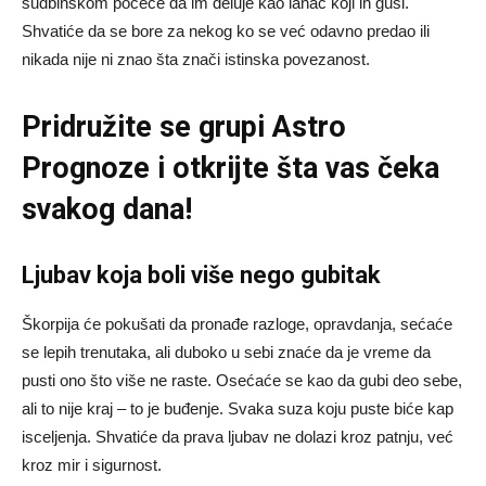
sudbinskom počeće da im deluje kao lanac koji ih guši.
Shvatiće da se bore za nekog ko se već odavno predao ili
nikada nije ni znao šta znači istinska povezanost.
Pridružite se grupi
Astro
Prognoze
i otkrijte šta vas čeka
svakog dana!
Ljubav koja boli više nego gubitak
Škorpija će pokušati da pronađe razloge, opravdanja, sećaće
se lepih trenutaka, ali duboko u sebi znaće da je vreme da
pusti ono što više ne raste. Osećaće se kao da gubi deo sebe,
ali to nije kraj – to je buđenje. Svaka suza koju puste biće kap
isceljenja. Shvatiće da prava ljubav ne dolazi kroz patnju, već
kroz mir i sigurnost.