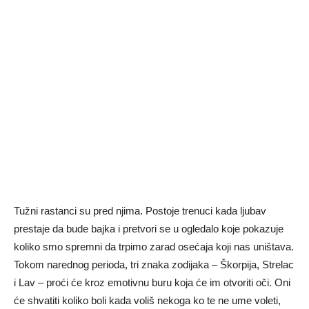
Tužni rastanci su pred njima. Postoje trenuci kada ljubav
prestaje da bude bajka i pretvori se u ogledalo koje pokazuje
koliko smo spremni da trpimo zarad osećaja koji nas uništava.
Tokom narednog perioda, tri znaka zodijaka – Škorpija, Strelac
i Lav – proći će kroz emotivnu buru koja će im otvoriti oči. Oni
će shvatiti koliko boli kada voliš nekoga ko te ne ume voleti,