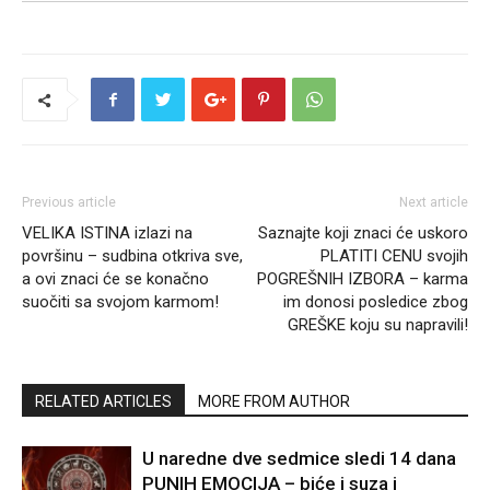
Previous article
Next article
VELIKA ISTINA izlazi na
Saznajte koji znaci će uskoro
površinu – sudbina otkriva sve,
PLATITI CENU svojih
a ovi znaci će se konačno
POGREŠNIH IZBORA – karma
suočiti sa svojom karmom!
im donosi posledice zbog
GREŠKE koju su napravili!
RELATED ARTICLES
MORE FROM AUTHOR
U naredne dve sedmice sledi 14 dana
PUNIH EMOCIJA – biće i suza i