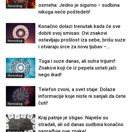
osmeha: Jedno je sigurno – sudbina
Horoskop
nikoga neće poštedeti!
Konačno dolazi trenutak kada će sve
dobiti svoj smisao: Ovi znakovi
ostavljaju prošlost iza sebe, brišu suze
Horoskop
i otvaraju srce za novu ljubav –...
Tuga i suze danas, ali sutra trijumf:
Znakovi koji će iz pepela ustati jači
nego ikad!
Horoskop
Telefon zvoni, a svet staje: Dolaze
informacije koje niste ni sanjali da ćete
čuti!
Horoskop
Kraj patnje je stigao: Najviše su
stradali, ali od danas sudbina konačno
nagrađuje ove znake!
Horoskop