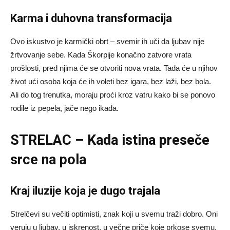
Karma i duhovna transformacija
Ovo iskustvo je karmički obrt – svemir ih uči da ljubav nije
žrtvovanje sebe. Kada Škorpije konačno zatvore vrata
prošlosti, pred njima će se otvoriti nova vrata. Tada će u njihov
život ući osoba koja će ih voleti bez igara, bez laži, bez bola.
Ali do tog trenutka, moraju proći kroz vatru kako bi se ponovo
rodile iz pepela, jače nego ikada.
STRELAC – Kada istina preseče
srce na pola
Kraj iluzije koja je dugo trajala
Strelčevi su večiti optimisti, znak koji u svemu traži dobro. Oni
veruju u ljubav, u iskrenost, u večne priče koje prkose svemu.