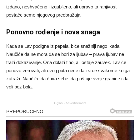
izdano, neshvaćeno i izgubljeno, ali upravo ta ranjivost
postaće seme njegovog preobražaja.
Ponovno rođenje i nova snaga
Kada se Lav podigne iz pepela, biće snažniji nego ikada.
Naučiće da ne mora da se bori za ljubav – prava ljubav ne
traži dokazivanje. Ona dolazi tiho, ali ostaje zauvek. Lav će
ponovo verovati, ali ovog puta neće dati srce svakome ko ga
zatraži. Naučiće da čuva sebe, da poštuje svoje granice i da
voli bez bola.
Oglasi - Advertisement