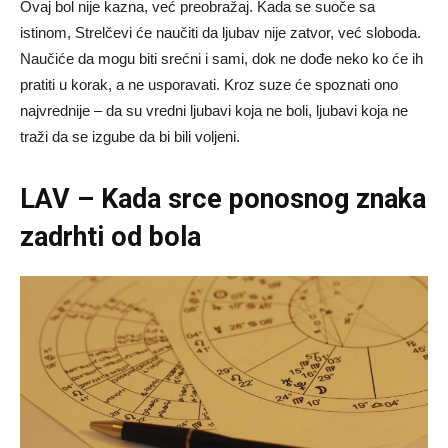
Ovaj bol nije kazna, već preobražaj. Kada se suoče sa
istinom, Strelčevi će naučiti da ljubav nije zatvor, već sloboda.
Naučiće da mogu biti srećni i sami, dok ne dođe neko ko će ih
pratiti u korak, a ne usporavati. Kroz suze će spoznati ono
najvrednije – da su vredni ljubavi koja ne boli, ljubavi koja ne
traži da se izgube da bi bili voljeni.
LAV – Kada srce ponosnog znaka
zadrhti od bola