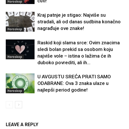
čuti!
Horoskop
Kraj patnje je stigao: Najviše su
stradali, ali od danas sudbina konačno
nagrađuje ove znake!
Horoskop
Raskid koji slama srce: Ovim znacima
sledi bolan prekid sa osobom koju
najviše vole – istina o lažima će ih
Horoskop
duboko povrediti, ali ih...
U AVGUSTU SREĆA PRATI SAMO
ODABRANE: Ova 3 znaka ulaze u
najlepši period godine!
Horoskop
LEAVE A REPLY