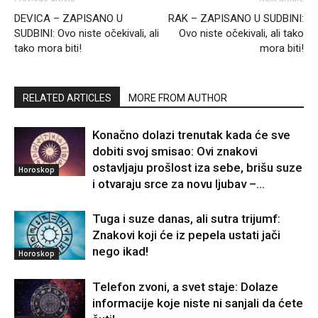
DEVICA – ZAPISANO U
RAK – ZAPISANO U SUDBINI:
SUDBINI: Ovo niste očekivali, ali
Ovo niste očekivali, ali tako
tako mora biti!
mora biti!
RELATED ARTICLES
MORE FROM AUTHOR
Konačno dolazi trenutak kada će sve
dobiti svoj smisao: Ovi znakovi
ostavljaju prošlost iza sebe, brišu suze
Horoskop
i otvaraju srce za novu ljubav –...
Tuga i suze danas, ali sutra trijumf:
Znakovi koji će iz pepela ustati jači
nego ikad!
Horoskop
Telefon zvoni, a svet staje: Dolaze
informacije koje niste ni sanjali da ćete