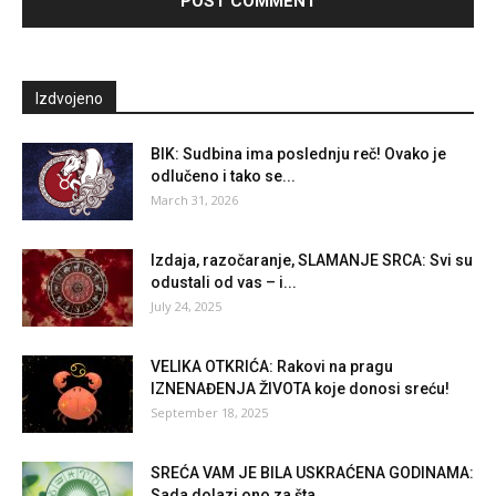
Izdvojeno
BIK: Sudbina ima poslednju reč! Ovako je
odlučeno i tako se...
March 31, 2026
Izdaja, razočaranje, SLAMANJE SRCA: Svi su
odustali od vas – i...
July 24, 2025
VELIKA OTKRIĆA: Rakovi na pragu
IZNENAĐENJA ŽIVOTA koje donosi sreću!
September 18, 2025
SREĆA VAM JE BILA USKRAĆENA GODINAMA:
Sada dolazi ono za šta...