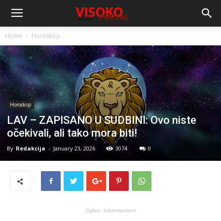
Home
Horoskop
Horoskop
LAV – ZAPISANO U SUDBINI: Ovo niste
očekivali, ali tako mora biti!
By
Redakcija
-
January 23, 2026
3074
0
Oglasi - Advertisement