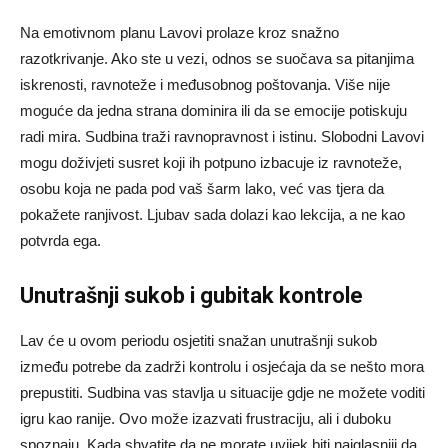
Na emotivnom planu Lavovi prolaze kroz snažno
razotkrivanje. Ako ste u vezi, odnos se suočava sa pitanjima
iskrenosti, ravnoteže i međusobnog poštovanja. Više nije
moguće da jedna strana dominira ili da se emocije potiskuju
radi mira. Sudbina traži ravnopravnost i istinu. Slobodni Lavovi
mogu doživjeti susret koji ih potpuno izbacuje iz ravnoteže,
osobu koja ne pada pod vaš šarm lako, već vas tjera da
pokažete ranjivost. Ljubav sada dolazi kao lekcija, a ne kao
potvrda ega.
Unutrašnji sukob i gubitak kontrole
Lav će u ovom periodu osjetiti snažan unutrašnji sukob
između potrebe da zadrži kontrolu i osjećaja da se nešto mora
prepustiti. Sudbina vas stavlja u situacije gdje ne možete voditi
igru kao ranije. Ovo može izazvati frustraciju, ali i duboku
spoznaju. Kada shvatite da ne morate uvijek biti najglasniji da