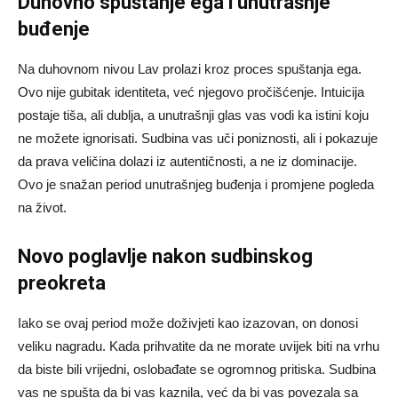
Duhovno spuštanje ega i unutrašnje
buđenje
Na duhovnom nivou Lav prolazi kroz proces spuštanja ega.
Ovo nije gubitak identiteta, već njegovo pročišćenje. Intuicija
postaje tiša, ali dublja, a unutrašnji glas vas vodi ka istini koju
ne možete ignorisati. Sudbina vas uči poniznosti, ali i pokazuje
da prava veličina dolazi iz autentičnosti, a ne iz dominacije.
Ovo je snažan period unutrašnjeg buđenja i promjene pogleda
na život.
Novo poglavlje nakon sudbinskog
preokreta
Iako se ovaj period može doživjeti kao izazovan, on donosi
veliku nagradu. Kada prihvatite da ne morate uvijek biti na vrhu
da biste bili vrijedni, oslobađate se ogromnog pritiska. Sudbina
vas ne spušta da bi vas kaznila, već da bi vas povezala sa