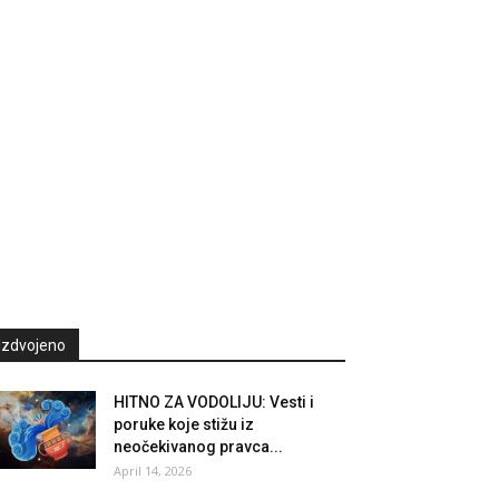
Izdvojeno
HITNO ZA VODOLIJU: Vesti i
poruke koje stižu iz
neočekivanog pravca...
April 14, 2026