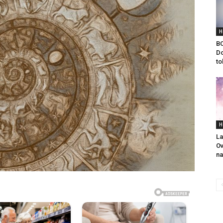
H
B
Do
to
H
La
Ov
na