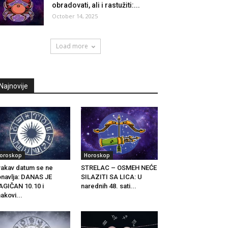
obradovati, ali i rastužiti:...
October 14, 2025
Load more
Najnovije
oroskop
Horoskop
akav datum se ne
STRELAC – OSMEH NEĆE
navlja: DANAS JE
SILAZITI SA LICA: U
GIČAN 10.10 i
narednih 48. sati...
akovi...