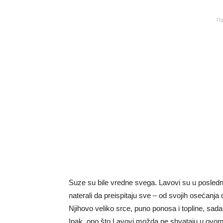
Og
Suze su bile vredne svega. Lavovi su u poslednj
naterali da preispitaju sve – od svojih osećanja
Njihovo veliko srce, puno ponosa i topline, sada 
Ipak, ono što Lavovi možda ne shvataju u ovom 