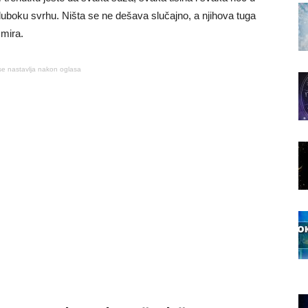
duboku svrhu. Ništa se ne dešava slučajno, a njihova tuga
mira.
se nastavlja nakon oglasa