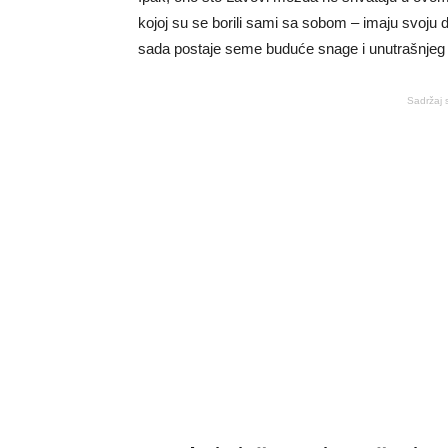
kojoj su se borili sami sa sobom – imaju svoju 
sada postaje seme buduće snage i unutrašnjeg 
Sadržaj 