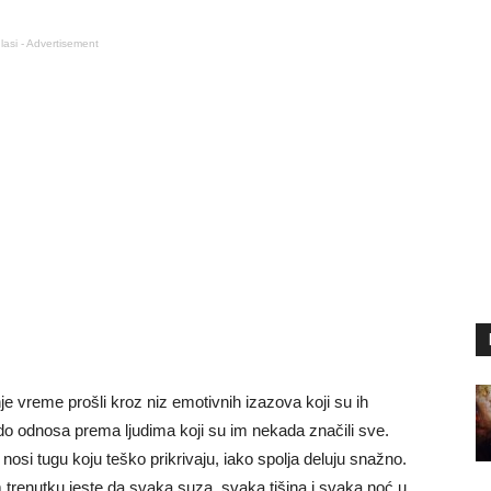
lasi - Advertisement
e vreme prošli kroz niz emotivnih izazova koji su ih
 do odnosa prema ljudima koji su im nekada značili sve.
nosi tugu koju teško prikrivaju, iako spolja deluju snažno.
trenutku jeste da svaka suza, svaka tišina i svaka noć u