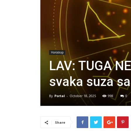
Horoskop
LAV: TUGA NE
svaka suza sa
By
Portal
-
October 18, 2025
998
0
Share