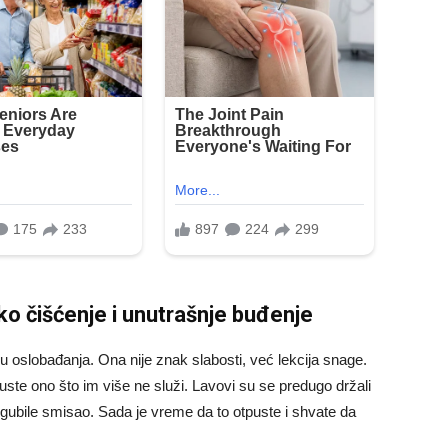
o čišćenje i unutrašnje buđenje
u oslobađanja. Ona nije znak slabosti, već lekcija snage.
ste ono što im više ne služi. Lavovi su se predugo držali
gubile smisao. Sada je vreme da to otpuste i shvate da