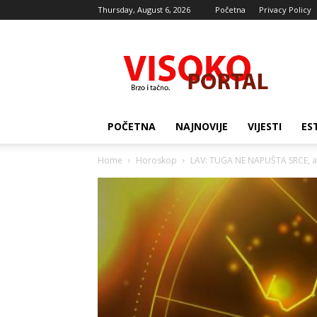
Thursday, August 6, 2026
Početna
Privacy Policy
Visocki
portal
POČETNA
NAJNOVIJE
VIJESTI
ES
Home
Horoskop
LAV: TUGA NE NAPUŠTA SRCE, ali