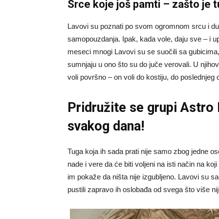
Srce koje još pamti – zašto je
Lavovi su poznati po svom ogromnom srcu i du
samopouzdanja. Ipak, kada vole, daju sve – i up
meseci mnogi Lavovi su se suočili sa gubicima, 
sumnjaju u ono što su do juče verovali. U njihovo
voli površno – on voli do kostiju, do poslednjeg
Pridružite se grupi
Astro
svakog dana!
Tuga koja ih sada prati nije samo zbog jedne os
nade i vere da će biti voljeni na isti način na ko
im pokaže da ništa nije izgubljeno. Lavovi su 
pustili zapravo ih oslobađa od svega što više nij