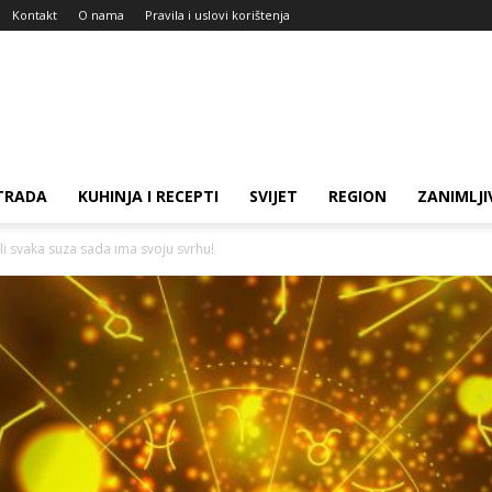
Kontakt
O nama
Pravila i uslovi korištenja
TRADA
KUHINJA I RECEPTI
SVIJET
REGION
ZANIMLJI
 svaka suza sada ima svoju svrhu!