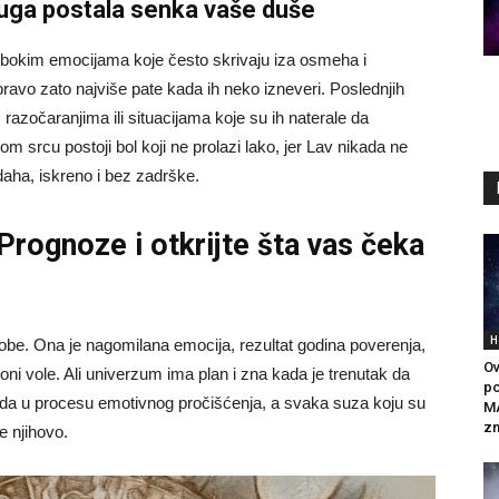
 tuga postala senka vaše duše
bokim emocijama koje često skrivaju iza osmeha i
ravo zato najviše pate kada ih neko izneveri. Poslednjih
razočaranjima ili situacijama koje su ih naterale da
m srcu postoji bol koji ne prolazi lako, jer Lav nikada ne
 daha, iskreno i bez zadrške.
 Prognoze
i otkrijte šta vas čeka
H
obe. Ona je nagomilana emocija, rezultat godina poverenja,
Ov
ji oni vole. Ali univerzum ima plan i zna kada je trenutak da
po
sada u procesu emotivnog pročišćenja, a svaka suza koju su
MA
zn
e njihovo.