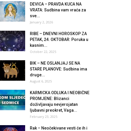
DEVICA – PRAVDA KUCA NA
VRATA: Sudbina vam vraća za
sve...
January 2, 2026
RIBE – DNEVNI HOROSKOP ZA
PETAK, 24. OKTOBAR: Poruka u
kasnim...
October 22, 2025
BIK – NE OSLANJAJ SE NA
STARE PLANOVE: Sudbina ima
druge...
August 6, 2025
KARMICKA ODLUKA I NEOBIČNE
PROMJENE: Blizanci
doživljavaju nevjerojatan
ljubavni preokret, Vaga...
February 23, 2025
Rak – Neočekivane vesti će ih i