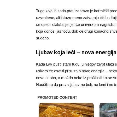
Tuga koja ih sada prati zapravo je karmički pro
uzvraćene, ali istovremeno zatvaraju ciklus koj
će osetiti olakšanje, jer će univerzum nagradit
koja donosi jasnoću, dok će drugi konačno shvati
suđeno.
Ljubav koja leči – nova energija 
Kada Lav pusti staru tugu, u njegov život ulazi sv
uskoro će osetiti prisustvo nove energije – ne
nova osoba, a možda neko iz prošlosti ko se vrać
Naučili su da prava ljubav ne boli, ne lomi i ne 