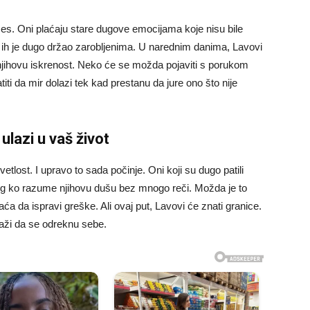
ces. Oni plaćaju stare dugove emocijama koje nisu bile
i ih je dugo držao zarobljenima. U narednim danima, Lavovi
i njihovu iskrenost. Neko će se možda pojaviti s porukom
ti da mir dolazi tek kad prestanu da jure ono što nije
ulazi u vaš život
etlost. I upravo to sada počinje. Oni koji su dugo patili
kog ko razume njihovu dušu bez mnogo reči. Možda je to
a da ispravi greške. Ali ovaj put, Lavovi će znati granice.
traži da se odreknu sebe.