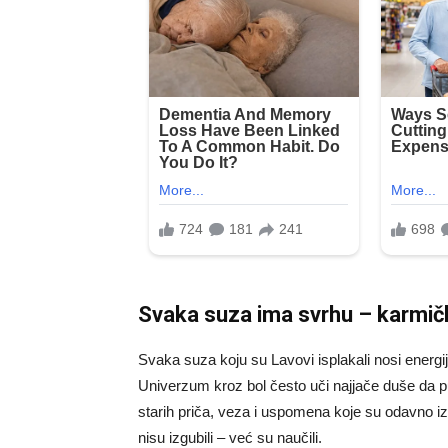
Svaka suza ima svrhu – karmičk
Svaka suza koju su Lavovi isplakali nosi energij
Univerzum kroz bol često uči najjače duše da pu
starih priča, veza i uspomena koje su odavno iz
nisu izgubili – već su naučili.