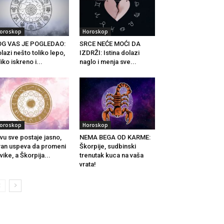
oroskop
Horoskop
OG VAS JE POGLEDAO:
SRCE NEĆE MOĆI DA
lazi nešto toliko lepo,
IZDRŽI: Istina dolazi
liko iskreno i...
naglo i menja sve...
oroskop
Horoskop
vu sve postaje jasno,
NEMA BEGA OD KARME:
an uspeva da promeni
Škorpije, sudbinski
vike, a Škorpija...
trenutak kuca na vaša
vrata!