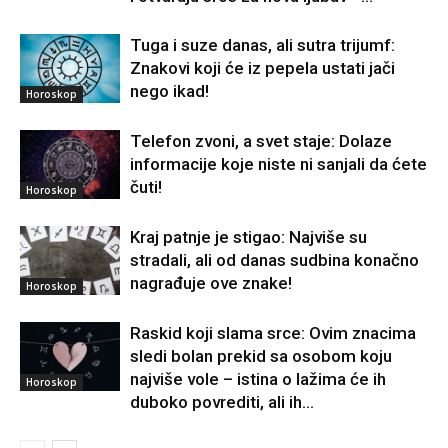
Tuga i suze danas, ali sutra trijumf:
Znakovi koji će iz pepela ustati jači
nego ikad!
Horoskop
Telefon zvoni, a svet staje: Dolaze
informacije koje niste ni sanjali da ćete
čuti!
Horoskop
Kraj patnje je stigao: Najviše su
stradali, ali od danas sudbina konačno
nagrađuje ove znake!
Horoskop
Raskid koji slama srce: Ovim znacima
sledi bolan prekid sa osobom koju
najviše vole – istina o lažima će ih
Horoskop
duboko povrediti, ali ih...