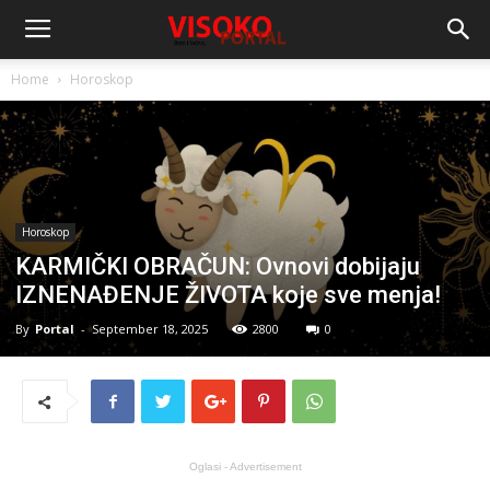
Home
Horoskop
Horoskop
KARMIČKI OBRAČUN: Ovnovi dobijaju
IZNENAĐENJE ŽIVOTA koje sve menja!
By
Portal
-
September 18, 2025
2800
0
Oglasi - Advertisement