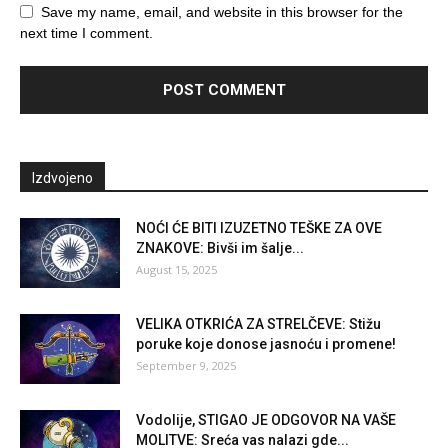
Save my name, email, and website in this browser for the
next time I comment.
Izdvojeno
NOĆI ĆE BITI IZUZETNO TEŠKE ZA OVE
ZNAKOVE: Bivši im šalje...
August 15, 2025
VELIKA OTKRIĆA ZA STRELČEVE: Stižu
poruke koje donose jasnoću i promene!
September 9, 2025
Vodolije, STIGAO JE ODGOVOR NA VAŠE
MOLITVE: Sreća vas nalazi gde...