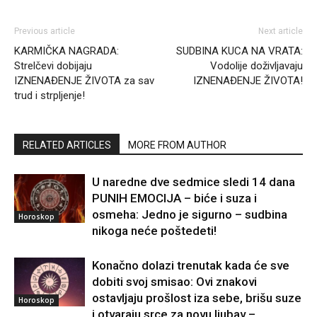
Previous article
Next article
KARMIČKA NAGRADA:
SUDBINA KUCA NA VRATA:
Strelčevi dobijaju
Vodolije doživljavaju
IZNENAĐENJE ŽIVOTA za sav
IZNENAĐENJE ŽIVOTA!
trud i strpljenje!
RELATED ARTICLES
MORE FROM AUTHOR
U naredne dve sedmice sledi 14 dana
PUNIH EMOCIJA – biće i suza i
osmeha: Jedno je sigurno – sudbina
Horoskop
nikoga neće poštedeti!
Konačno dolazi trenutak kada će sve
dobiti svoj smisao: Ovi znakovi
ostavljaju prošlost iza sebe, brišu suze
Horoskop
i otvaraju srce za novu ljubav –...