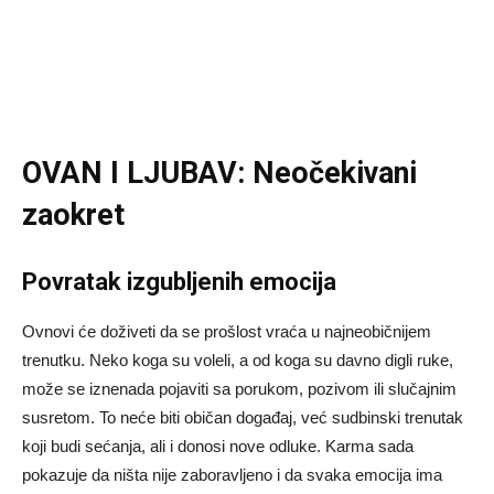
OVAN I LJUBAV: Neočekivani
zaokret
Povratak izgubljenih emocija
Ovnovi će doživeti da se prošlost vraća u najneobičnijem
trenutku. Neko koga su voleli, a od koga su davno digli ruke,
može se iznenada pojaviti sa porukom, pozivom ili slučajnim
susretom. To neće biti običan događaj, već sudbinski trenutak
koji budi sećanja, ali i donosi nove odluke. Karma sada
pokazuje da ništa nije zaboravljeno i da svaka emocija ima