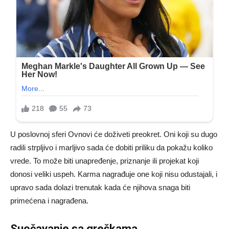
U poslovnoj sferi Ovnovi će doživeti preokret. Oni koji su dugo
radili strpljivo i marljivo sada će dobiti priliku da pokažu koliko
vrede. To može biti unapređenje, priznanje ili projekat koji
donosi veliki uspeh. Karma nagrađuje one koji nisu odustajali, i
upravo sada dolazi trenutak kada će njihova snaga biti
primećena i nagrađena.
Suočavanje sa greškama