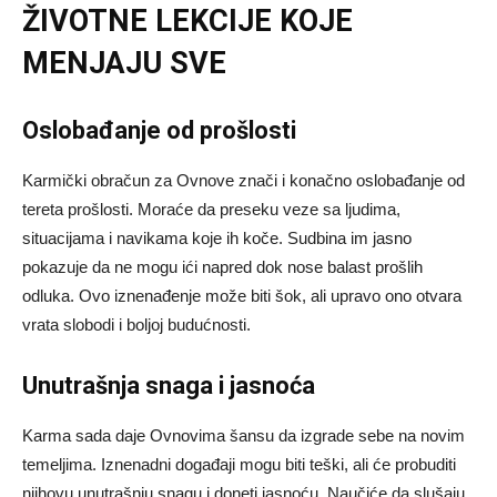
ŽIVOTNE LEKCIJE KOJE
MENJAJU SVE
Oslobađanje od prošlosti
Karmički obračun za Ovnove znači i konačno oslobađanje od
tereta prošlosti. Moraće da preseku veze sa ljudima,
situacijama i navikama koje ih koče. Sudbina im jasno
pokazuje da ne mogu ići napred dok nose balast prošlih
odluka. Ovo iznenađenje može biti šok, ali upravo ono otvara
vrata slobodi i boljoj budućnosti.
Unutrašnja snaga i jasnoća
Karma sada daje Ovnovima šansu da izgrade sebe na novim
temeljima. Iznenadni događaji mogu biti teški, ali će probuditi
njihovu unutrašnju snagu i doneti jasnoću. Naučiće da slušaju