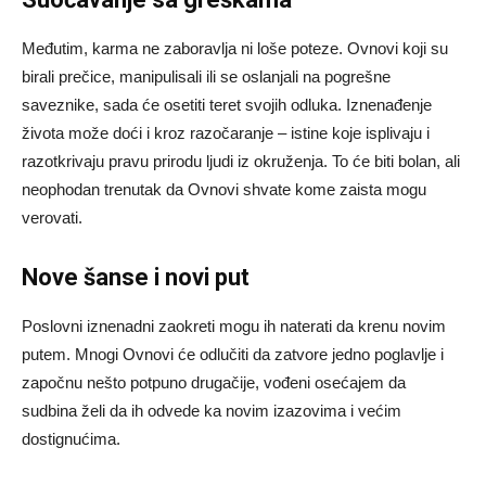
Međutim, karma ne zaboravlja ni loše poteze. Ovnovi koji su
birali prečice, manipulisali ili se oslanjali na pogrešne
saveznike, sada će osetiti teret svojih odluka. Iznenađenje
života može doći i kroz razočaranje – istine koje isplivaju i
razotkrivaju pravu prirodu ljudi iz okruženja. To će biti bolan, ali
neophodan trenutak da Ovnovi shvate kome zaista mogu
verovati.
Nove šanse i novi put
Poslovni iznenadni zaokreti mogu ih naterati da krenu novim
putem. Mnogi Ovnovi će odlučiti da zatvore jedno poglavlje i
započnu nešto potpuno drugačije, vođeni osećajem da
sudbina želi da ih odvede ka novim izazovima i većim
dostignućima.