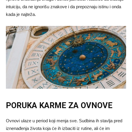
intuiciju, da ne ignorišu znakove i da prepoznaju istinu i onda
kada je najteža.
PORUKA KARME ZA OVNOVE
Ovnovi ulaze u period koji menja sve. Sudbina ih stavlja pred
iznenađenja života koja će ih izbaciti iz rutine, ali će im