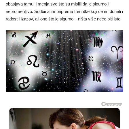
obasjava tamu, i menja sve što su mislili da je sigurno i
nepromenljivo. Sudbina im priprema trenutke koji će im doneti i
radost i izazov, ali ono što je sigurno – ništa više neće biti isto.