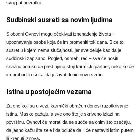
svoj put povratka.
Sudbinski susreti sa novim ljudima
Slobodni Ovnovi mogu očekivati iznenađenje života –
upoznavanje osobe koja će im promeniti tok dana. Biće to
susret u kojem nema slučajnosti, jer sve deluje kao da je
sudbinski zapisano. Pogled, osmeh, reč – sve će nositi
snažnu poruku da pred njima stoji karmički partner, neko ko će
im probuditi osećaj da je život dobio novu svrhu.
Istina u postojećim vezama
Za one koji su u vezi, karmički obračun donosi razotkrivanje
istina. Maske padaju, a sve ono što je skriveno izlazi na
površinu. Ovnovi će morati da se suoče sa onim što osećaju,
da jasno kažu šta žele i da odluče da li će nastaviti istim putem
ili krenuti iznova.