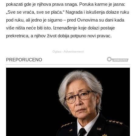
pokazati gde je njihova prava snaga. Poruka karme je jasna:
„Sve se vraća, sve se plaća.“ Nagrada i iskušenja dolaze ruku
pod ruku, ali jedno je sigurno – pred Ovnovima su dani kada
više ništa neće biti isto. Iznenađenje koje dolazi postaje
prekretnica, a njihov život dobija potpuno novi pravac.
Oglasi - Advertisement