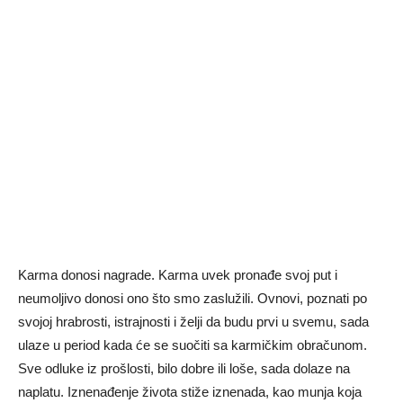
Karma donosi nagrade. Karma uvek pronađe svoj put i
neumoljivo donosi ono što smo zaslužili. Ovnovi, poznati po
svojoj hrabrosti, istrajnosti i želji da budu prvi u svemu, sada
ulaze u period kada će se suočiti sa karmičkim obračunom.
Sve odluke iz prošlosti, bilo dobre ili loše, sada dolaze na
naplatu. Iznenađenje života stiže iznenada, kao munja koja