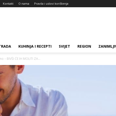
Kontakt
O nama
Pravila i uslovi korištenja
TRADA
KUHINJA I RECEPTI
SVIJET
REGION
ZANIMLJI
o – BIVŠI ĆE IH MOLITI ZA...