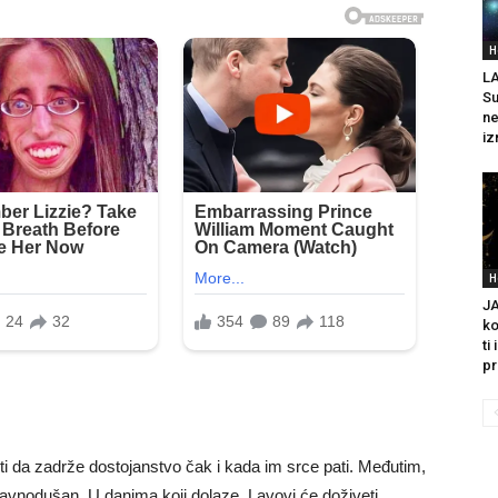
H
L
Su
ne
iz
H
J
ko
ti
pr
 da zadrže dostojanstvo čak i kada im srce pati. Međutim,
 ravnodušan. U danima koji dolaze, Lavovi će doživeti