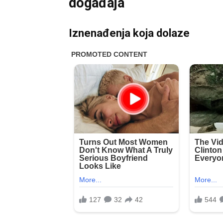
događaja
Iznenađenja koja dolaze