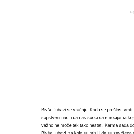
Og
Bivše ljubavi se vraćaju. Kada se prošlost vrati
sopstveni način da nas suoči sa emocijama koje n
važno ne može tek tako nestati. Karma sada dono
Bivše ljubavi, za koje su mislili da su završena