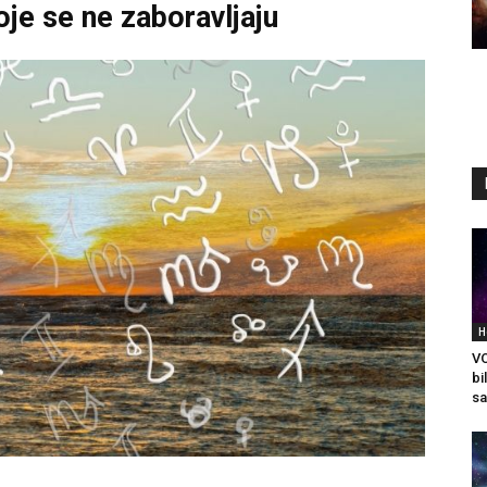
je se ne zaboravljaju
H
VO
bi
sa