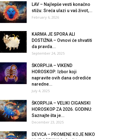
LAV – Najlepše vesti konačno
stižu: Sreća ulazi u vaš život,...
February 6, 2026
KARMA JE SPORA ALI
DOSTIŽNA – Ovnovi će shvatiti
da pravda...
September 24, 2025
ŠKORPIJA – VIKEND
HOROSKOP: Izbor koji
napravite ovih dana odrediće
naredne...
July 4, 2025
ŠKORPIJA – VELIKI CIGANSKI
HOROSKOP ZA 2026. GODINU:
Saznajte šta je...
December 23, 2025
DEVICA – PROMENE KOJE NIKO