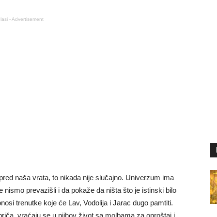
lasi - Advertisement
 pred naša vrata, to nikada nije slučajno. Univerzum ima
ismo prevazišli i da pokaže da ništa što je istinski bilo
si trenutke koje će Lav, Vodolija i Jarac dugo pamtiti.
 priča, vraćaju se u njihov život sa molbama za oproštaj i