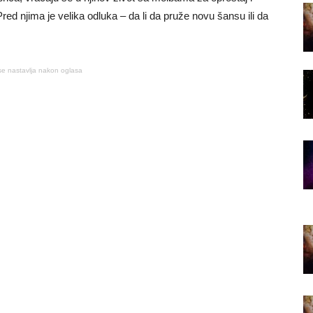
ed njima je velika odluka – da li da pruže novu šansu ili da
se nastavlja nakon oglasa