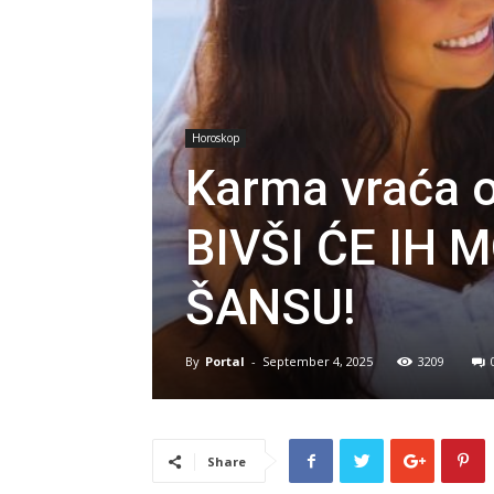
Horoskop
Karma vraća o
BIVŠI ĆE IH 
ŠANSU!
By
Portal
-
September 4, 2025
3209
Share