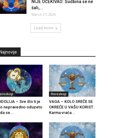
NIJE OČEKIVAO: Sudbina se ne
šali,...
March 27, 2026
Load more
Najnovije
oroskop
Horoskop
DOLIJA – Sve što ti je
VAGA – KOLO SREĆE SE
lo nepravedno oduzeto
OKREĆE U VAŠU KORIST:
da se...
Karma vraća...