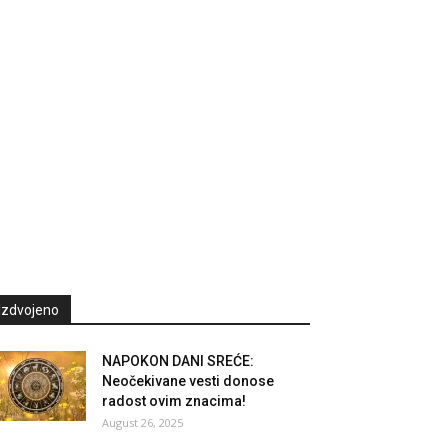
Izdvojeno
NAPOKON DANI SREĆE:
Neočekivane vesti donose
radost ovim znacima!
August 26, 2025