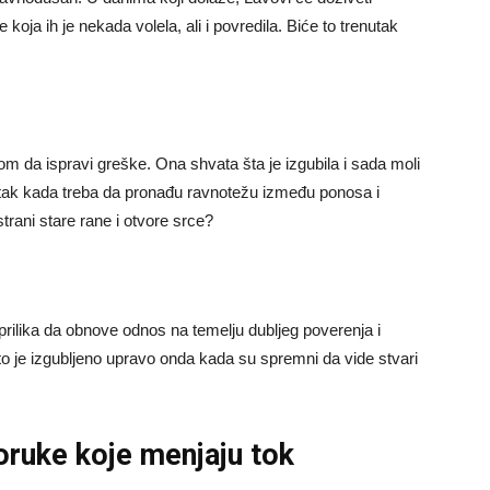
koja ih je nekada volela, ali i povredila. Biće to trenutak
om da ispravi greške. Ona shvata šta je izgubila i sada moli
utak kada treba da pronađu ravnotežu između ponosa i
trani stare rane i otvore srce?
prilika da obnove odnos na temelju dubljeg poverenja i
je izgubljeno upravo onda kada su spremni da vide stvari
oruke koje menjaju tok