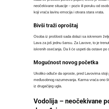
neočekivane situacije – poziv ili poruku od osobe 
koji vraća lavinu emocija i otvara stara vrata.
Bivši traži oproštaj
Osoba iz prošlosti sada dolazi sa iskrenom želj
Lava za još jednu šansu. Za Lavove, to je tren
iskrenih osećanja. Da li će uspeti da ostave po s
Mogućnost novog početka
Ukoliko odluče da oproste, pred Lavovima stoji 
međusobnog razumevanja. Karma vraća ono što 
iz drugačijeg ugla.
Vodolija – neočekivane p