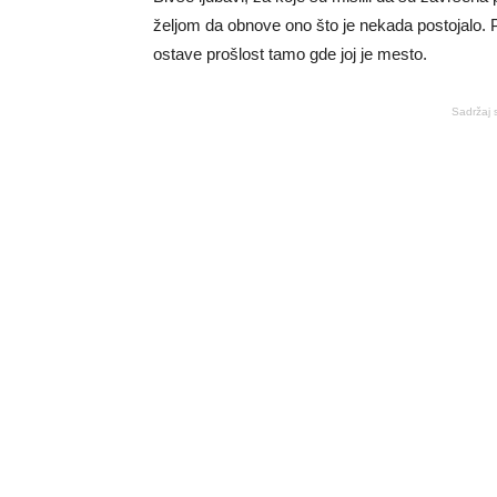
željom da obnove ono što je nekada postojalo. Pr
ostave prošlost tamo gde joj je mesto.
Sadržaj 