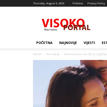
Thursday, August 6, 2026
Početna
Privacy Policy
Visocki
portal
POČETNA
NAJNOVIJE
VIJESTI
ES
Home
Horoskop
Karma vraća ono što je izgubljen