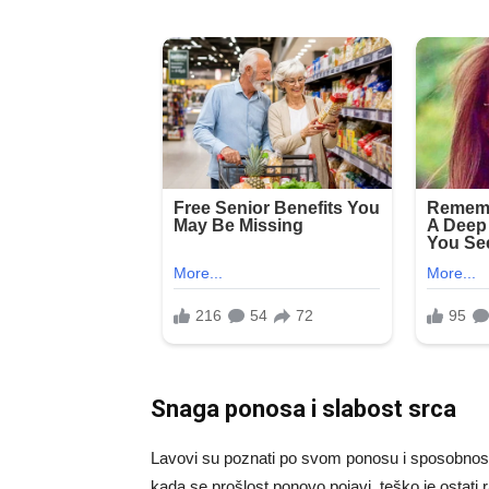
Snaga ponosa i slabost srca
Lavovi su poznati po svom ponosu i sposobnosti
kada se prošlost ponovo pojavi, teško je ostati