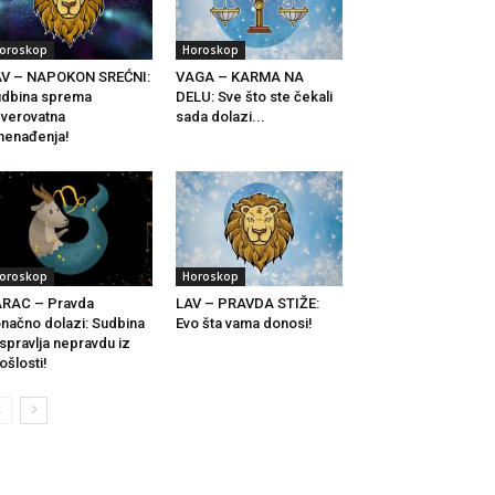
oroskop
Horoskop
AV – NAPOKON SREĆNI:
VAGA – KARMA NA
dbina sprema
DELU: Sve što ste čekali
verovatna
sada dolazi...
nenađenja!
oroskop
Horoskop
ARAC – Pravda
LAV – PRAVDA STIŽE:
načno dolazi: Sudbina
Evo šta vama donosi!
 ispravlja nepravdu iz
ošlosti!