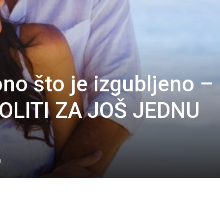
no što je izgubljeno –
MOLITI ZA JOŠ JEDNU
0