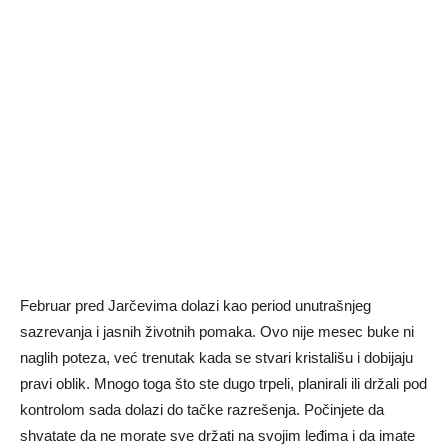
Februar pred Jarčevima dolazi kao period unutrašnjeg
sazrevanja i jasnih životnih pomaka. Ovo nije mesec buke ni
naglih poteza, već trenutak kada se stvari kristališu i dobijaju
pravi oblik. Mnogo toga što ste dugo trpeli, planirali ili držali pod
kontrolom sada dolazi do tačke razrešenja. Počinjete da
shvatate da ne morate sve držati na svojim leđima i da imate