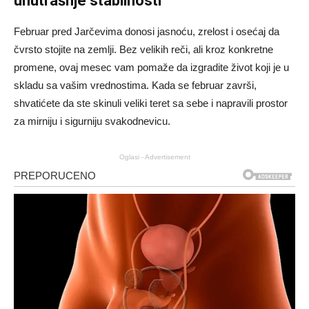
unutrašnje stabilnosti
Februar pred Jarčevima donosi jasnoću, zrelost i osećaj da
čvrsto stojite na zemlji. Bez velikih reči, ali kroz konkretne
promene, ovaj mesec vam pomaže da izgradite život koji je u
skladu sa vašim vrednostima. Kada se februar završi,
shvatićete da ste skinuli veliki teret sa sebe i napravili prostor
za mirniju i sigurniju svakodnevicu.
Oglasi - Advertisement