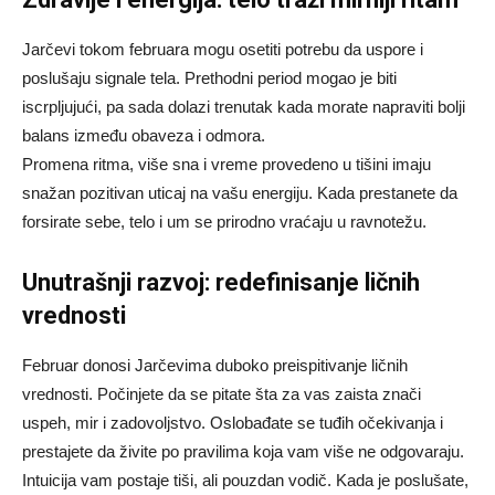
Jarčevi tokom februara mogu osetiti potrebu da uspore i
poslušaju signale tela. Prethodni period mogao je biti
iscrpljujući, pa sada dolazi trenutak kada morate napraviti bolji
balans između obaveza i odmora.
Promena ritma, više sna i vreme provedeno u tišini imaju
snažan pozitivan uticaj na vašu energiju. Kada prestanete da
forsirate sebe, telo i um se prirodno vraćaju u ravnotežu.
Unutrašnji razvoj: redefinisanje ličnih
vrednosti
Februar donosi Jarčevima duboko preispitivanje ličnih
vrednosti. Počinjete da se pitate šta za vas zaista znači
uspeh, mir i zadovoljstvo. Oslobađate se tuđih očekivanja i
prestajete da živite po pravilima koja vam više ne odgovaraju.
Intuicija vam postaje tiši, ali pouzdan vodič. Kada je poslušate,