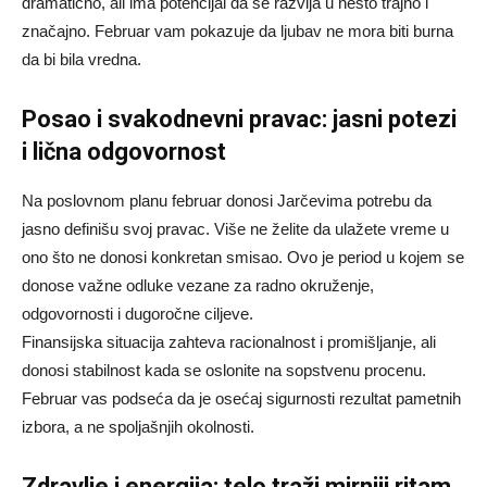
dramatično, ali ima potencijal da se razvija u nešto trajno i
značajno. Februar vam pokazuje da ljubav ne mora biti burna
da bi bila vredna.
Posao i svakodnevni pravac: jasni potezi
i lična odgovornost
Na poslovnom planu februar donosi Jarčevima potrebu da
jasno definišu svoj pravac. Više ne želite da ulažete vreme u
ono što ne donosi konkretan smisao. Ovo je period u kojem se
donose važne odluke vezane za radno okruženje,
odgovornosti i dugoročne ciljeve.
Finansijska situacija zahteva racionalnost i promišljanje, ali
donosi stabilnost kada se oslonite na sopstvenu procenu.
Februar vas podseća da je osećaj sigurnosti rezultat pametnih
izbora, a ne spoljašnjih okolnosti.
Zdravlje i energija: telo traži mirniji ritam