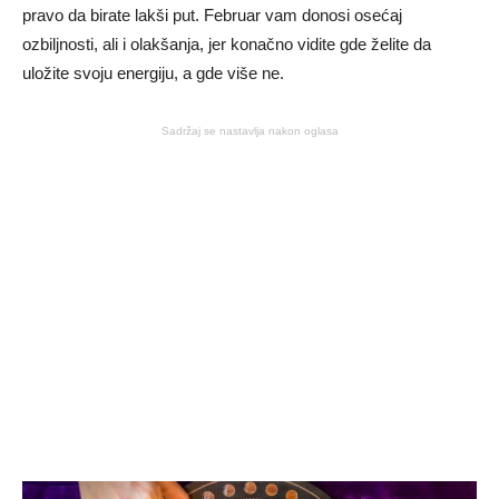
pravo da birate lakši put. Februar vam donosi osećaj
ozbiljnosti, ali i olakšanja, jer konačno vidite gde želite da
uložite svoju energiju, a gde više ne.
Sadržaj se nastavlja nakon oglasa