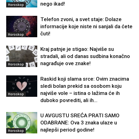
nego ikad!
Horoskop
Telefon zvoni, a svet staje: Dolaze
informacije koje niste ni sanjali da ćete
čuti!
Horoskop
Kraj patnje je stigao: Najviše su
stradali, ali od danas sudbina konačno
nagrađuje ove znake!
Horoskop
Raskid koji slama srce: Ovim znacima
sledi bolan prekid sa osobom koju
najviše vole – istina o lažima će ih
Horoskop
duboko povrediti, ali ih...
U AVGUSTU SREĆA PRATI SAMO
ODABRANE: Ova 3 znaka ulaze u
najlepši period godine!
Horoskop