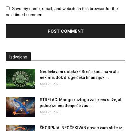
Save my name, email, and website in this browser for the
next time I comment.
Izdvojeno
Neočekivani dobitak? Sreća kuca na vrata
nekima, dok druge čeka finansijski...
April 23, 2025
STRELAC: Mnogo razloga za sreću stiže, ali
jedno iznenađenje će vas...
April 28, 2026
ŠKORPIJA: NEOČEKIVAN novac vam stiže iz