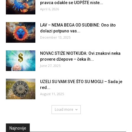
pravca odakle se UOPŠTE niste...
April 6, 2026
LAV – NEMA BEGA OD SUDBINE: Ono što
dolazi potpuno vas...
December 13, 2025
NOVAC STIŽE NIOTKUDA: Ovi znakovi neka
provere džepove – čeka ih...
June 27, 2025
UZELI SU VAM SVE ŠTO SU MOGLI – Sada je
red...
August 11, 2025
Load more
Najnovije