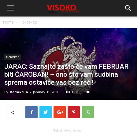
Home
Horoskop
Horoskop
JARAC: Saznajte zašto će vam FEBRUAR
biti ČAROBAN! – ono što vam sudbina
sprema ostaviće vas bez reči!
By
Redakcija
-
January 31, 2026
1511
0
Oglasi - Advertisement