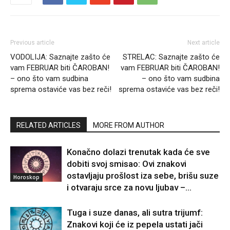
Previous article
Next article
VODOLIJA: Saznajte zašto će
STRELAC: Saznajte zašto će
vam FEBRUAR biti ČAROBAN!
vam FEBRUAR biti ČAROBAN!
– ono što vam sudbina
– ono što vam sudbina
sprema ostaviće vas bez reči!
sprema ostaviće vas bez reči!
RELATED ARTICLES
MORE FROM AUTHOR
Konačno dolazi trenutak kada će sve
dobiti svoj smisao: Ovi znakovi
ostavljaju prošlost iza sebe, brišu suze
Horoskop
i otvaraju srce za novu ljubav –...
Tuga i suze danas, ali sutra trijumf:
Znakovi koji će iz pepela ustati jači