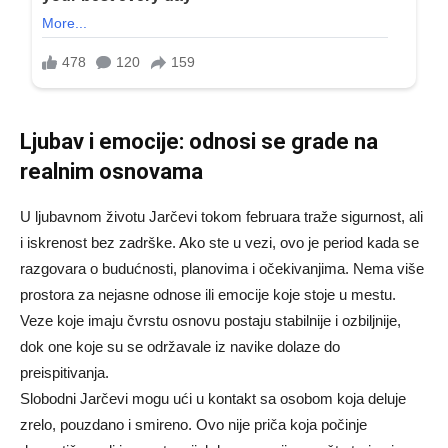
Ljubav i emocije: odnosi se grade na
realnim osnovama
U ljubavnom životu Jarčevi tokom februara traže sigurnost, ali
i iskrenost bez zadrške. Ako ste u vezi, ovo je period kada se
razgovara o budućnosti, planovima i očekivanjima. Nema više
prostora za nejasne odnose ili emocije koje stoje u mestu.
Veze koje imaju čvrstu osnovu postaju stabilnije i ozbiljnije,
dok one koje su se održavale iz navike dolaze do
preispitivanja.
Slobodni Jarčevi mogu ući u kontakt sa osobom koja deluje
zrelo, pouzdano i smireno. Ovo nije priča koja počinje