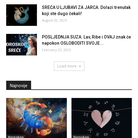
SREĆA U LJUBAVI ZA JARCA: Dolazi trenutak
koji ste dugo čekali!
August 20, 2025
POSLJEDNJA SUZA: Lav, Ribe i OVAJ znak će
napokon OSLOBODITI SVOJE...
February 23, 2025
Load more
Najnovije
Horoskop
Horoskop