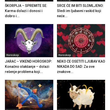
ŠKORPIJA – SPREMITE SE:
SRCE ĆE IM BITI SLOMLJENO:
Karma dolazi i donosi i
Sledi im ljubavni raskid koji
dobro i...
neće...
Horoskop
Horoskop
JARAC – VIKEND HOROSKOP:
NEKO ĆE OSETITI LJUBAV KAO
Konačno olakšanje – dolazi
NIKADA DO SAD: Za ove
rešenje problema koji...
znakove...