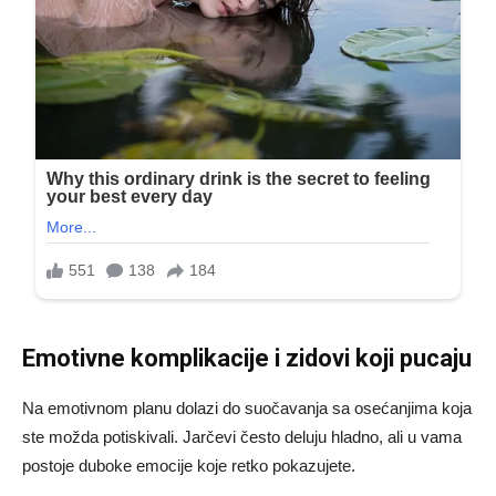
Emotivne komplikacije i zidovi koji pucaju
Na emotivnom planu dolazi do suočavanja sa osećanjima koja
ste možda potiskivali. Jarčevi često deluju hladno, ali u vama
postoje duboke emocije koje retko pokazujete.