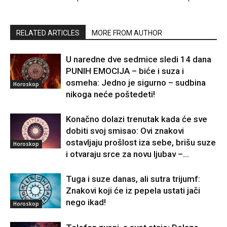
RELATED ARTICLES
MORE FROM AUTHOR
U naredne dve sedmice sledi 14 dana
PUNIH EMOCIJA – biće i suza i
osmeha: Jedno je sigurno – sudbina
Horoskop
nikoga neće poštedeti!
Konačno dolazi trenutak kada će sve
dobiti svoj smisao: Ovi znakovi
ostavljaju prošlost iza sebe, brišu suze
Horoskop
i otvaraju srce za novu ljubav –...
Tuga i suze danas, ali sutra trijumf:
Znakovi koji će iz pepela ustati jači
nego ikad!
Horoskop