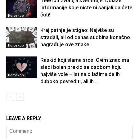
Telefon zvoni, a svet staje: Dolaze
informacije koje niste ni sanjali da ćete
čuti!
Horoskop
Kraj patnje je stigao: Najviše su
stradali, ali od danas sudbina konačno
nagrađuje ove znake!
Horoskop
Raskid koji slama srce: Ovim znacima
sledi bolan prekid sa osobom koju
najviše vole – istina o lažima će ih
Horoskop
duboko povrediti, ali ih...
LEAVE A REPLY