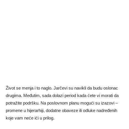
Život se menja i to naglo. Jarčevi su navikli da budu oslonac
drugima. Međutim, sada dolazi period kada ćete vi morati da
potražite podršku. Na poslovnom planu mogući su izazovi –
promene u hijerarhiji, dodatne obaveze ili odluke nadređenih
koje vam neće ići u prilog.