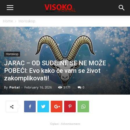
Home
Horoskop
Horoskop
JARAC – OD SUDBINE SE NE MOŽE
POBEĆI: Evo kako će vam se život
zakomplikovati!
By
Portal
-
February 16, 2026
3171
0
Oglasi - Advertisement