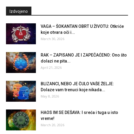
Izdvojeno
VAGA – ŠOKANTAN OBRT U ŽIVOTU: Otkriće
koje otvara oči i...
March 30, 2026
RAK – ZAPISANO JE I ZAPEČAĆENO: Ono što
dolazi ne pita...
April 21, 2026
BLIZANCI, NEBO JE ČULO VAŠE ŽELJE:
Dolaze vam trenuci koje nikada...
May 8, 2026
HAOS IM SE DEŠAVA: I sreća i tuga u isto
vreme!
March 20, 2026