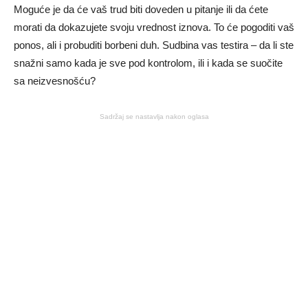
Moguće je da će vaš trud biti doveden u pitanje ili da ćete
morati da dokazujete svoju vrednost iznova. To će pogoditi vaš
ponos, ali i probuditi borbeni duh. Sudbina vas testira – da li ste
snažni samo kada je sve pod kontrolom, ili i kada se suočite
sa neizvesnošću?
Sadržaj se nastavlja nakon oglasa