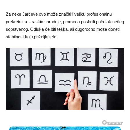
Za neke Jarčeve ovo može značiti i veliku profesionalnu
prekretnicu – raskid saradnje, promena posla ili početak nečeg
sopstvenog. Odluka će biti teška, ali dugoročno može doneti
stabilnost koju priželjkujete.