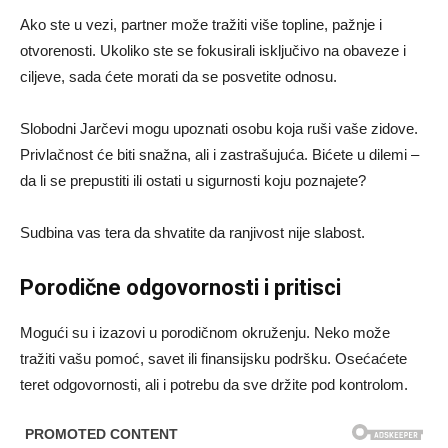
Ako ste u vezi, partner može tražiti više topline, pažnje i
otvorenosti. Ukoliko ste se fokusirali isključivo na obaveze i
ciljeve, sada ćete morati da se posvetite odnosu.
Slobodni Jarčevi mogu upoznati osobu koja ruši vaše zidove.
Privlačnost će biti snažna, ali i zastrašujuća. Bićete u dilemi –
da li se prepustiti ili ostati u sigurnosti koju poznajete?
Sudbina vas tera da shvatite da ranjivost nije slabost.
Porodične odgovornosti i pritisci
Mogući su i izazovi u porodičnom okruženju. Neko može
tražiti vašu pomoć, savet ili finansijsku podršku. Osećaćete
teret odgovornosti, ali i potrebu da sve držite pod kontrolom.