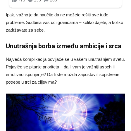
Ipak, važno je da naučite da ne možete rešiti sve tuđe
probleme. Sudbina vas uči granicama – koliko dajete, a koliko
zadržavate za sebe.
Unutrašnja borba između ambicije i srca
Najveća komplikacija odvijaće se u vašem unutrašnjem svetu.
Pojaviće se pitanje prioriteta – da li vam je važniji uspeh ili
emotivno ispunjenje? Da li ste možda zapostavili sopstvene
potrebe u trci za ciljevima?