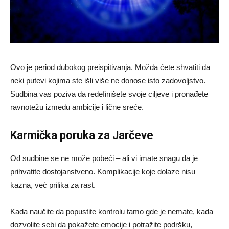
Ovo je period dubokog preispitivanja. Možda ćete shvatiti da
neki putevi kojima ste išli više ne donose isto zadovoljstvo.
Sudbina vas poziva da redefinišete svoje ciljeve i pronađete
ravnotežu između ambicije i lične sreće.
Karmička poruka za Jarčeve
Od sudbine se ne može pobeći – ali vi imate snagu da je
prihvatite dostojanstveno. Komplikacije koje dolaze nisu
kazna, već prilika za rast.
Kada naučite da popustite kontrolu tamo gde je nemate, kada
dozvolite sebi da pokažete emocije i potražite podršku,