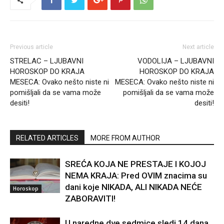
Previous article
Next article
STRELAC – LJUBAVNI
VODOLIJA – LJUBAVNI
HOROSKOP DO KRAJA
HOROSKOP DO KRAJA
MESECA: Ovako nešto niste ni
MESECA: Ovako nešto niste ni
pomišljali da se vama može
pomišljali da se vama može
desiti!
desiti!
RELATED ARTICLES
MORE FROM AUTHOR
SREĆA KOJA NE PRESTAJE I KOJOJ
NEMA KRAJA: Pred OVIM znacima su
dani koje NIKADA, ALI NIKADA NEĆE
Horoskop
ZABORAVITI!
U naredne dve sedmice sledi 14 dana