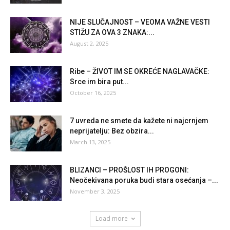
NIJE SLUČAJNOST – VEOMA VAŽNE VESTI
STIŽU ZA OVA 3 ZNAKA:...
August 2, 2025
Ribe – ŽIVOT IM SE OKREĆE NAGLAVAČKE:
Srce im bira put...
October 16, 2025
7 uvreda ne smete da kažete ni najcrnjem
neprijatelju: Bez obzira...
March 13, 2025
BLIZANCI – PROŠLOST IH PROGONI:
Neočekivana poruka budi stara osećanja –...
November 3, 2025
Load more