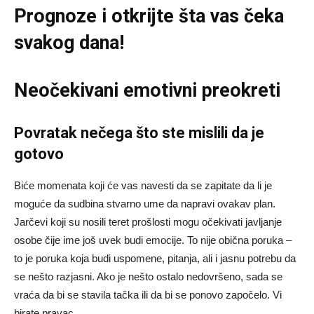
Prognoze
i otkrijte šta vas čeka
svakog dana!
Neočekivani emotivni preokreti
Povratak nečega što ste mislili da je
gotovo
Biće momenata koji će vas navesti da se zapitate da li je
moguće da sudbina stvarno ume da napravi ovakav plan.
Jarčevi koji su nosili teret prošlosti mogu očekivati javljanje
osobe čije ime još uvek budi emocije. To nije obična poruka –
to je poruka koja budi uspomene, pitanja, ali i jasnu potrebu da
se nešto razjasni. Ako je nešto ostalo nedovršeno, sada se
vraća da bi se stavila tačka ili da bi se ponovo započelo. Vi
birate pravac.