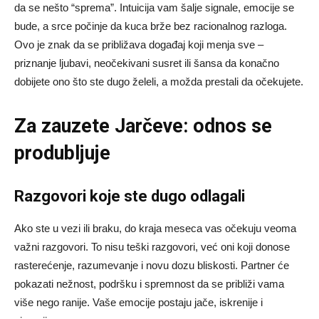
da se nešto “sprema”. Intuicija vam šalje signale, emocije se
bude, a srce počinje da kuca brže bez racionalnog razloga.
Ovo je znak da se približava događaj koji menja sve –
priznanje ljubavi, neočekivani susret ili šansa da konačno
dobijete ono što ste dugo želeli, a možda prestali da očekujete.
Za zauzete Jarčeve: odnos se
produbljuje
Razgovori koje ste dugo odlagali
Ako ste u vezi ili braku, do kraja meseca vas očekuju veoma
važni razgovori. To nisu teški razgovori, već oni koji donose
rasterećenje, razumevanje i novu dozu bliskosti. Partner će
pokazati nežnost, podršku i spremnost da se približi vama
više nego ranije. Vaše emocije postaju jače, iskrenije i