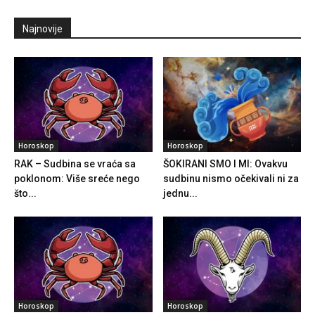
Najnovije
Horoskop
Horoskop
RAK – Sudbina se vraća sa
ŠOKIRANI SMO I MI: Ovakvu
poklonom: Više sreće nego
sudbinu nismo očekivali ni za
što...
jednu...
Horoskop
Horoskop