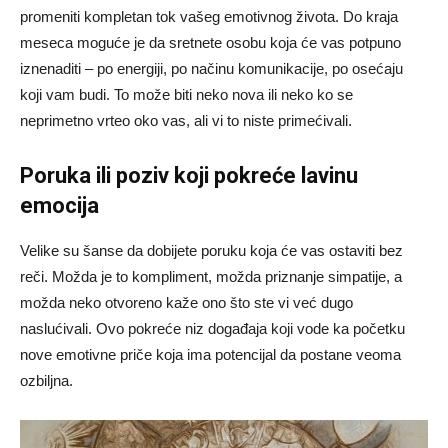
promeniti kompletan tok vašeg emotivnog života. Do kraja
meseca moguće je da sretnete osobu koja će vas potpuno
iznenaditi – po energiji, po načinu komunikacije, po osećaju
koji vam budi. To može biti neko nova ili neko ko se
neprimetno vrteo oko vas, ali vi to niste primećivali.
Poruka ili poziv koji pokreće lavinu
emocija
Velike su šanse da dobijete poruku koja će vas ostaviti bez
reči. Možda je to kompliment, možda priznanje simpatije, a
možda neko otvoreno kaže ono što ste vi već dugo
naslućivali. Ovo pokreće niz događaja koji vode ka početku
nove emotivne priče koja ima potencijal da postane veoma
ozbiljna.