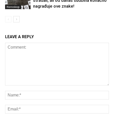
stradali, ali od danas sudbina konačno
nagrađuje ove znake!
Horoskop
LEAVE A REPLY