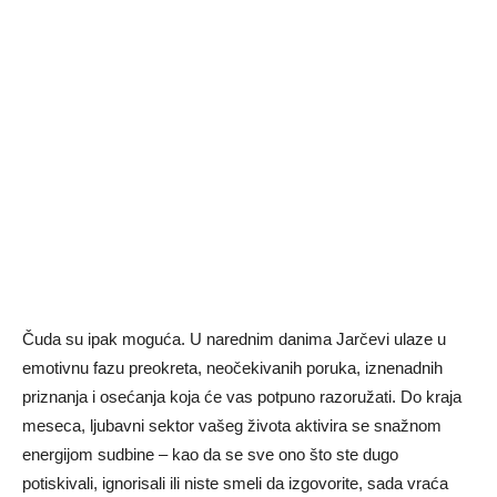
Čuda su ipak moguća. U narednim danima Jarčevi ulaze u
emotivnu fazu preokreta, neočekivanih poruka, iznenadnih
priznanja i osećanja koja će vas potpuno razoružati. Do kraja
meseca, ljubavni sektor vašeg života aktivira se snažnom
energijom sudbine – kao da se sve ono što ste dugo
potiskivali, ignorisali ili niste smeli da izgovorite, sada vraća