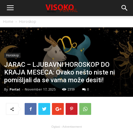
Home
Horoskop
Horoskop
JARAC – LJUBAVNI HOROSKOP DO
KRAJA MESECA: Ovako nešto niste ni
pomišljali da se vama može desiti!
By
Portal
-
November 17, 2025
2359
0
Oglasi - Advertisement