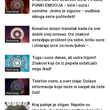
PUNIH EMOCIJA – biće i suza i
osmeha: Jedno je sigurno – sudbina
Horoskop
nikoga neće poštedeti!
Konačno dolazi trenutak kada će sve
dobiti svoj smisao: Ovi znakovi
ostavljaju prošlost iza sebe, brišu suze
Horoskop
i otvaraju srce za novu ljubav –...
Tuga i suze danas, ali sutra trijumf:
Znakovi koji će iz pepela ustati jači
nego ikad!
Horoskop
Telefon zvoni, a svet staje: Dolaze
informacije koje niste ni sanjali da ćete
čuti!
Horoskop
Kraj patnje je stigao: Najviše su