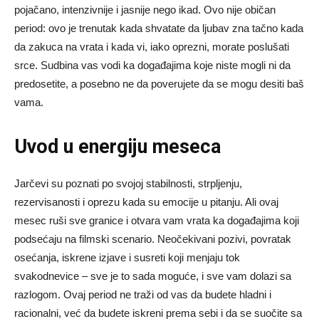
pojačano, intenzivnije i jasnije nego ikad. Ovo nije običan
period: ovo je trenutak kada shvatate da ljubav zna tačno kada
da zakuca na vrata i kada vi, iako oprezni, morate poslušati
srce. Sudbina vas vodi ka događajima koje niste mogli ni da
predosetite, a posebno ne da poverujete da se mogu desiti baš
vama.
Uvod u energiju meseca
Jarčevi su poznati po svojoj stabilnosti, strpljenju,
rezervisanosti i oprezu kada su emocije u pitanju. Ali ovaj
mesec ruši sve granice i otvara vam vrata ka događajima koji
podsećaju na filmski scenario. Neočekivani pozivi, povratak
osećanja, iskrene izjave i susreti koji menjaju tok
svakodnevice – sve je to sada moguće, i sve vam dolazi sa
razlogom. Ovaj period ne traži od vas da budete hladni i
racionalni, već da budete iskreni prema sebi i da se suočite sa