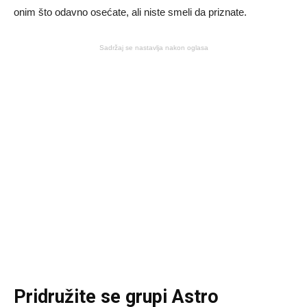
onim što odavno osećate, ali niste smeli da priznate.
Sadržaj se nastavlja nakon oglasa
Pridružite se grupi
Astro