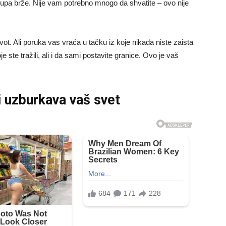
lupa brže. Nije vam potrebno mnogo da shvatite – ovo nije
ivot. Ali poruka vas vraća u tačku iz koje nikada niste zaista
je ste tražili, ali i da sami postavite granice. Ovo je vaš
 uzburkava vaš svet