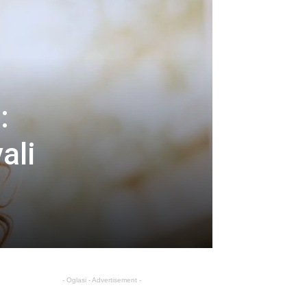
:
ali
- Oglasi - Advertisement -