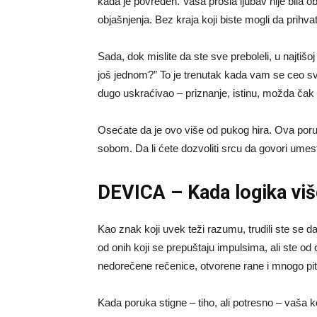
kada je povređen. Vaša prošla ljubav nije bila ob
objašnjenja. Bez kraja koji biste mogli da prihvat
Sada, dok mislite da ste sve preboleli, u najtišo
još jednom?” To je trenutak kada vam se ceo sv
dugo uskraćivao – priznanje, istinu, možda čak i
Osećate da je ovo više od pukog hira. Ova poruk
sobom. Da li ćete dozvoliti srcu da govori ume
DEVICA – Kada logika viš
Kao znak koji uvek teži razumu, trudili ste se da
od onih koji se prepuštaju impulsima, ali ste od o
nedorečene rečenice, otvorene rane i mnogo pit
Kada poruka stigne – tiho, ali potresno – vaša 