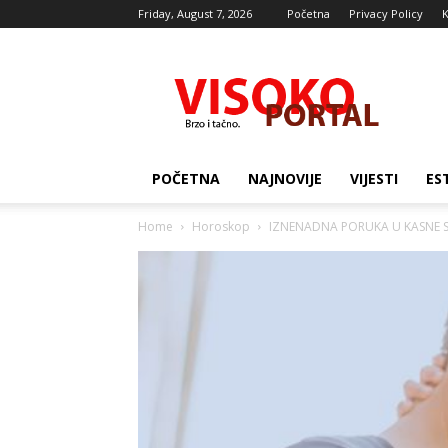
Friday, August 7, 2026
Početna
Privacy Policy
K
Visocki
portal
POČETNA
NAJNOVIJE
VIJESTI
ES
Home
Horoskop
IZNENADNA PORUKA U KASNE SATE: