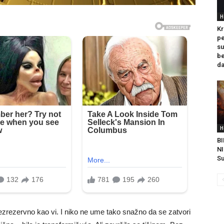
H
K
pe
s
be
da
H
B
NI
Su
ezrezervno kao vi. I niko ne ume tako snažno da se zatvori