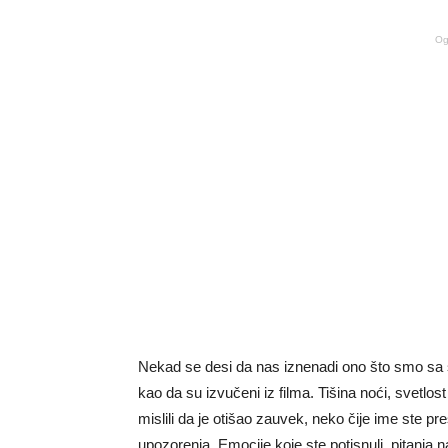
Og
Nekad se desi da nas iznenadi ono što smo sa s
kao da su izvučeni iz filma. Tišina noći, svetlo
mislili da je otišao zauvek, neko čije ime ste p
upozorenja. Emocije koje ste potisnuli, pitanja 