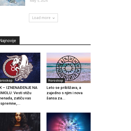
May 5, 2026
Load more
Najnovije
oroskop
Horoskop
IK – IZNENAĐENJE NA
Leto se približava, a
MOLU: Vesti stižu
zajedno s njim i nova
nenada, zatiču vas
šansa za...
spremne,...