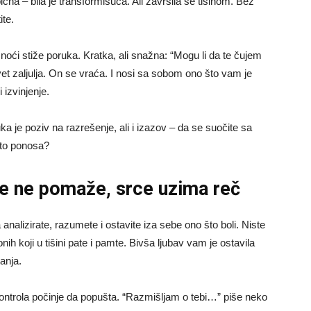
ična – bila je transformišuća. Ali završila se tišinom. Bez
ite.
j noći stiže poruka. Kratka, ali snažna: “Mogu li da te čujem
et zaljulja. On se vraća. I nosi sa sobom ono što vam je
 izvinjenje.
a je poziv na razrešenje, ali i izazov – da se suočite sa
sto ponosa?
e ne pomaže, srce uzima reč
 analizirate, razumete i ostavite iza sebe ono što boli. Niste
nih koji u tišini pate i pamte. Bivša ljubav vam je ostavila
anja.
kontrola počinje da popušta. “Razmišljam o tebi…” piše neko