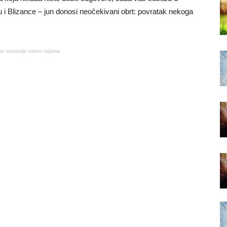
 i Blizance – jun donosi neočekivani obrt: povratak nekoga
se nastavlja nakon oglasa