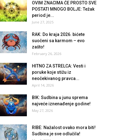
OVIM ZNACIMA ĆE PROSTO SVE
POSTATI MNOGO BOLJE: Težak
period je...
June 27, 2025
RAK: Do kraja 2026. bićete
suočeni sa karmom – evo
zašto!
February 26, 2026
HITNO ZA STRELCA: Vesti i
poruke koje stižu iz
neočekivanog pravca...
April 14, 2026
BIK: Sudbina u junu sprema
najveće iznenađenje godine!
May 27, 2026
RIBE: Nažalost ovako mora biti!
Sudbina je sve odlučila!