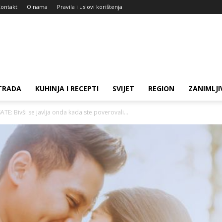
ontakt
O nama
Pravila i uslovi korištenja
TRADA
KUHINJA I RECEPTI
SVIJET
REGION
ZANIMLJI
 Bivši se javlja onda kada ste poverovali...