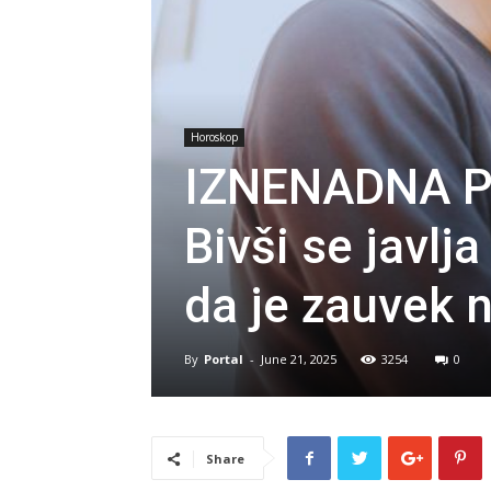
Horoskop
IZNENADNA P
Bivši se javlj
da je zauvek 
By
Portal
-
June 21, 2025
3254
0
Share