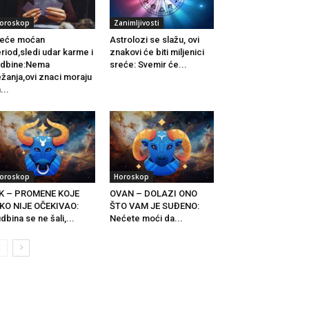
oroskop
Zanimljivosti
reće moćan
Astrolozi se slažu, ovi
riod,sledi udar karme i
znakovi će biti miljenici
udbine:Nema
sreće: Svemir će...
žanja,ovi znaci moraju
...
oroskop
Horoskop
IK – PROMENE KOJE
OVAN – DOLAZI ONO
KO NIJE OČEKIVAO:
ŠTO VAM JE SUĐENO:
dbina se ne šali,...
Nećete moći da...