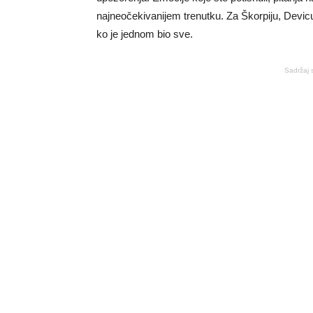
najneočekivanijem trenutku. Za Škorpiju, Devicu
ko je jednom bio sve.
Sadržaj 