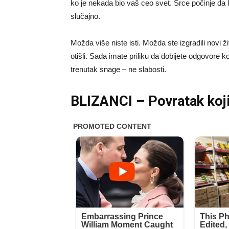
ko je nekada bio vaš ceo svet. Srce počinje da 
slučajno.
Možda više niste isti. Možda ste izgradili novi ž
otišli. Sada imate priliku da dobijete odgovore ko
trenutak snage – ne slabosti.
BLIZANCI – Povratak koji