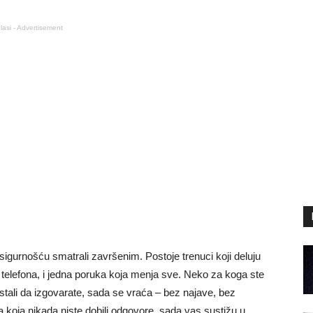
lasi - Advertisement
igurnošću smatrali završenim. Postoje trenuci koji deluju
st telefona, i jedna poruka koja menja sve. Neko za koga ste
restali da izgovarate, sada se vraća – bez najave, bez
na koja nikada niste dobili odgovore, sada vas sustižu u