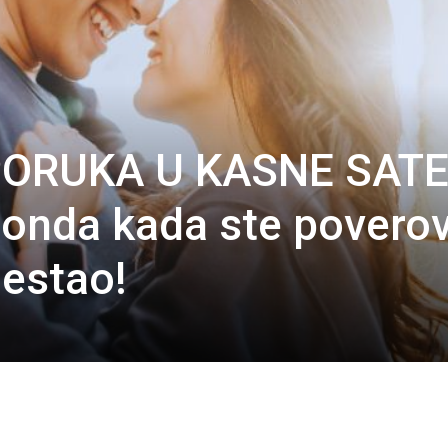
ORUKA U KASNE SATE
a onda kada ste poverov
nestao!