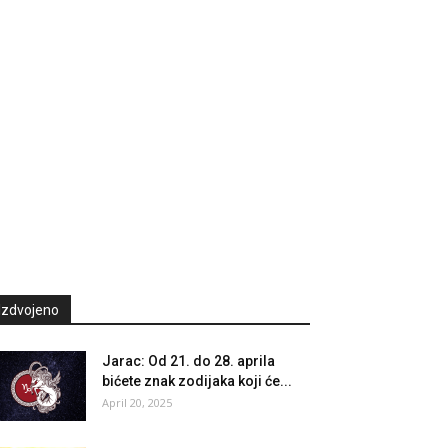
Izdvojeno
Jarac: Od 21. do 28. aprila
bićete znak zodijaka koji će...
April 20, 2025