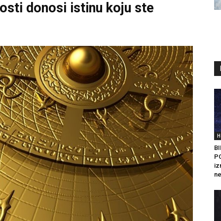
sti donosi istinu koju ste
H
B
PO
iz
ne