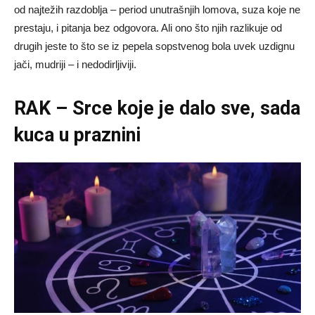
od najtežih razdoblja – period unutrašnjih lomova, suza koje ne
prestaju, i pitanja bez odgovora. Ali ono što njih razlikuje od
drugih jeste to što se iz pepela sopstvenog bola uvek uzdignu
jači, mudriji – i nedodirljiviji.
RAK – Srce koje je dalo sve, sada
kuca u praznini