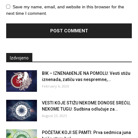
Save my name, email, and website in this browser for the
next time I comment.
Izdvojeno
BIK – IZNENAĐENJE NA POMOLU: Vesti stižu
iznenada, zatiču vas nespremne,...
February 6, 2026
VESTI KOJE STIŽU NEKOME DONOSE SREĆU,
NEKOME TUGU: Sudbina odlučuje za...
August 23, 2025
POČETAK KOJI SE PAMTI: Prva sedmica juna