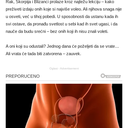
Rak, Škorpija i Blizanci prolaze kroz najtežu lekciju – kako
preživeti izdaju onih koje si najviše voleo. Ali njihova snaga nije
u osveti, već u tihoj pobedi. U sposobnosti da ustanu kada ih
svi ostave, da pronađu svetlost u sebi kad ih svet ugasi, i da
nauče da budu srećni – bez onih koji ih nisu znali voleti.
A oni koji su odustali? Jednog dana će poželjeti da se vrate…
Ali vrata će tada biti zatvorena – zauvek.
Oglasi - Advertisement