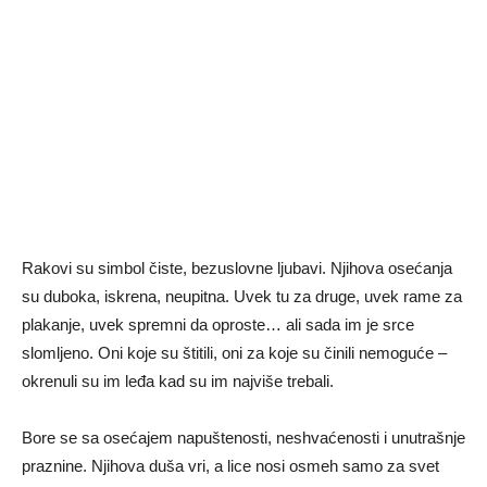
Rakovi su simbol čiste, bezuslovne ljubavi. Njihova osećanja
su duboka, iskrena, neupitna. Uvek tu za druge, uvek rame za
plakanje, uvek spremni da oproste… ali sada im je srce
slomljeno. Oni koje su štitili, oni za koje su činili nemoguće –
okrenuli su im leđa kad su im najviše trebali.
Bore se sa osećajem napuštenosti, neshvaćenosti i unutrašnje
praznine. Njihova duša vri, a lice nosi osmeh samo za svet