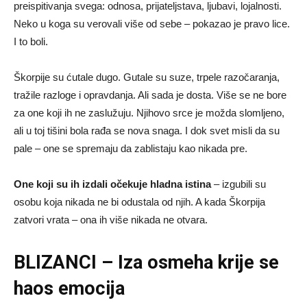
preispitivanja svega: odnosa, prijateljstava, ljubavi, lojalnosti.
Neko u koga su verovali više od sebe – pokazao je pravo lice.
I to boli.
Škorpije su ćutale dugo. Gutale su suze, trpele razočaranja,
tražile razloge i opravdanja. Ali sada je dosta. Više se ne bore
za one koji ih ne zaslužuju. Njihovo srce je možda slomljeno,
ali u toj tišini bola rađa se nova snaga. I dok svet misli da su
pale – one se spremaju da zablistaju kao nikada pre.
One koji su ih izdali očekuje hladna istina
– izgubili su
osobu koja nikada ne bi odustala od njih. A kada Škorpija
zatvori vrata – ona ih više nikada ne otvara.
BLIZANCI – Iza osmeha krije se
haos emocija