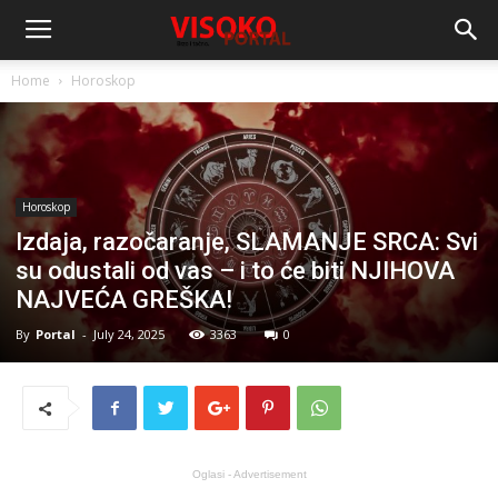
Home
Horoskop
Horoskop
Izdaja, razočaranje, SLAMANJE SRCA: Svi
su odustali od vas – i to će biti NJIHOVA
NAJVEĆA GREŠKA!
By
Portal
-
July 24, 2025
3363
0
Oglasi - Advertisement