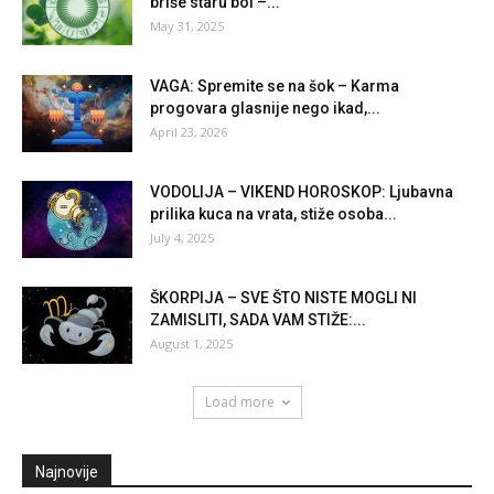
briše staru bol –...
May 31, 2025
VAGA: Spremite se na šok – Karma
progovara glasnije nego ikad,...
April 23, 2026
VODOLIJA – VIKEND HOROSKOP: Ljubavna
prilika kuca na vrata, stiže osoba...
July 4, 2025
ŠKORPIJA – SVE ŠTO NISTE MOGLI NI
ZAMISLITI, SADA VAM STIŽE:...
August 1, 2025
Load more
Najnovije