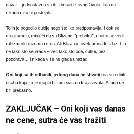
davali – jednostavno su ih izbrisali iz svog života, kao da
nikada nisu ni postojali.
To ih je pogodilo dublje nego što iko predpostavlja. I dok se
drugi smeju, misleći da su Blizanci “preboleli”, unutra se vodi
rat između razuma i srca. Ali Blizanac uvek pronađe izlaz. I to
ne tako što se vraća – već tako što ode, ćutke, bez
pozdrava… i nikada više ne gleda unazad.
Oni koji su ih odbacili, jednog dana će shvatiti
da su odbili
osobu koja im je mogla biti oslonac do kraja života. A tada će
biti prekasno.
ZAKLJUČAK – Oni koji vas danas
ne cene, sutra će vas tražiti