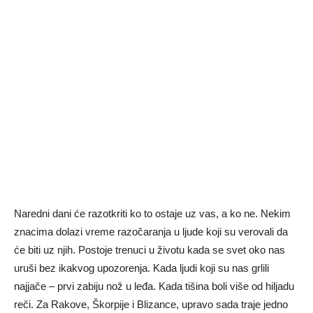
Naredni dani će razotkriti ko to ostaje uz vas, a ko ne. Nekim
znacima dolazi vreme razočaranja u ljude koji su verovali da
će biti uz njih. Postoje trenuci u životu kada se svet oko nas
uruši bez ikakvog upozorenja. Kada ljudi koji su nas grlili
najjače – prvi zabiju nož u leđa. Kada tišina boli više od hiljadu
reči. Za Rakove, Škorpije i Blizance, upravo sada traje jedno