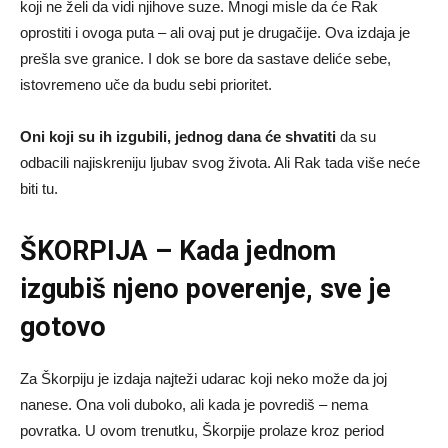
koji ne želi da vidi njihove suze. Mnogi misle da će Rak
oprostiti i ovoga puta – ali ovaj put je drugačije. Ova izdaja je
prešla sve granice. I dok se bore da sastave deliće sebe,
istovremeno uče da budu sebi prioritet.
Oni koji su ih izgubili, jednog dana će shvatiti
da su
odbacili najiskreniju ljubav svog života. Ali Rak tada više neće
biti tu.
ŠKORPIJA – Kada jednom
izgubiš njeno poverenje, sve je
gotovo
Za Škorpiju je izdaja najteži udarac koji neko može da joj
nanese. Ona voli duboko, ali kada je povrediš – nema
povratka. U ovom trenutku, Škorpije prolaze kroz period