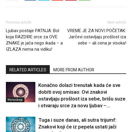
Previous article
Next article
Ljubav postaje PATNJA: Bol
VREME JE ZA NOVI POČETAK:
koja RAZDIRE srce za OVE
Jarčevi ostavljaju prošlost iza
ZNAKE je jača nego ikada – a
sebe – ali cena je visoka!
IZLAZA nema na vidiku!
RELATED ARTICLES
MORE FROM AUTHOR
Konačno dolazi trenutak kada će sve
dobiti svoj smisao: Ovi znakovi
ostavljaju prošlost iza sebe, brišu suze
Horoskop
i otvaraju srce za novu ljubav –...
Tuga i suze danas, ali sutra trijumf:
Znakovi koji će iz pepela ustati jači