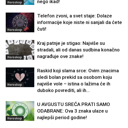
nego ikad!
Horoskop
Telefon zvoni, a svet staje: Dolaze
informacije koje niste ni sanjali da ćete
čuti!
Horoskop
Kraj patnje je stigao: Najviše su
stradali, ali od danas sudbina konačno
nagrađuje ove znake!
Horoskop
Raskid koji slama srce: Ovim znacima
sledi bolan prekid sa osobom koju
najviše vole – istina o lažima će ih
Horoskop
duboko povrediti, ali ih...
U AVGUSTU SREĆA PRATI SAMO
ODABRANE: Ova 3 znaka ulaze u
najlepši period godine!
Horoskop