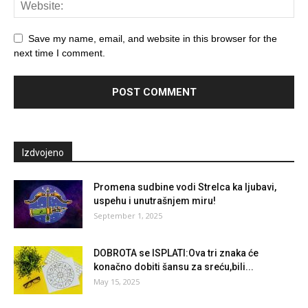
Save my name, email, and website in this browser for the
next time I comment.
Izdvojeno
Promena sudbine vodi Strelca ka ljubavi,
uspehu i unutrašnjem miru!
September 1, 2025
DOBROTA se ISPLATI:Ova tri znaka će
konačno dobiti šansu za sreću,bili...
May 15, 2025