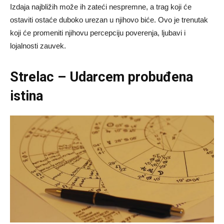
Izdaja najbližih može ih zateći nespremne, a trag koji će
ostaviti ostaće duboko urezan u njihovo biće. Ovo je trenutak
koji će promeniti njihovu percepciju poverenja, ljubavi i
lojalnosti zauvek.
Strelac – Udarcem probuđena
istina