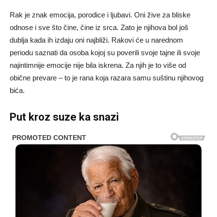
Rak je znak emocija, porodice i ljubavi. Oni žive za bliske
odnose i sve što čine, čine iz srca. Zato je njihova bol još
dublja kada ih izdaju oni najbliži. Rakovi će u narednom
periodu saznati da osoba kojoj su poverili svoje tajne ili svoje
najintimnije emocije nije bila iskrena. Za njih je to više od
obične prevare – to je rana koja razara samu suštinu njihovog
bića.
Put kroz suze ka snazi