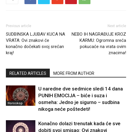
Previous article
Next article
SUDBINSKA LJUBAV KUCA NA
NEBO IH NAGRAĐUJE KROZ
VRATA: Ovi znakovi će
KARMU: Ogromna sreća
konačno dočekati svoj srećan
pokucaće na vrata ovim
kraj!
znacima!
RELATED ARTICLES
MORE FROM AUTHOR
U naredne dve sedmice sledi 14 dana
PUNIH EMOCIJA – biće i suza i
osmeha: Jedno je sigurno – sudbina
Horoskop
nikoga neće poštedeti!
Konačno dolazi trenutak kada će sve
dobiti svoj smisao: Ovi znakovi