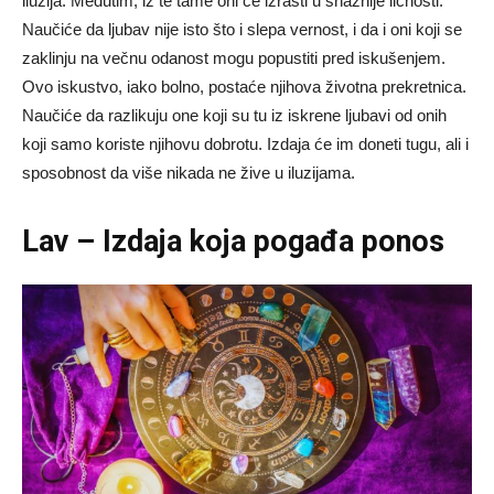
iluzija. Međutim, iz te tame oni će izrasti u snažnije ličnosti.
Naučiće da ljubav nije isto što i slepa vernost, i da i oni koji se
zaklinju na večnu odanost mogu popustiti pred iskušenjem.
Ovo iskustvo, iako bolno, postaće njihova životna prekretnica.
Naučiće da razlikuju one koji su tu iz iskrene ljubavi od onih
koji samo koriste njihovu dobrotu. Izdaja će im doneti tugu, ali i
sposobnost da više nikada ne žive u iluzijama.
Lav – Izdaja koja pogađa ponos