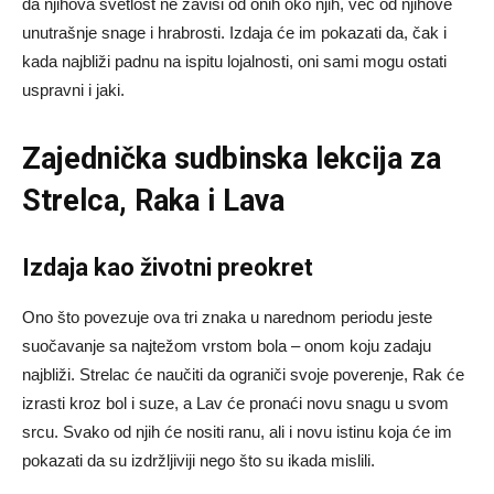
da njihova svetlost ne zavisi od onih oko njih, već od njihove
unutrašnje snage i hrabrosti. Izdaja će im pokazati da, čak i
kada najbliži padnu na ispitu lojalnosti, oni sami mogu ostati
uspravni i jaki.
Zajednička sudbinska lekcija za
Strelca, Raka i Lava
Izdaja kao životni preokret
Ono što povezuje ova tri znaka u narednom periodu jeste
suočavanje sa najtežom vrstom bola – onom koju zadaju
najbliži. Strelac će naučiti da ograniči svoje poverenje, Rak će
izrasti kroz bol i suze, a Lav će pronaći novu snagu u svom
srcu. Svako od njih će nositi ranu, ali i novu istinu koja će im
pokazati da su izdržljiviji nego što su ikada mislili.