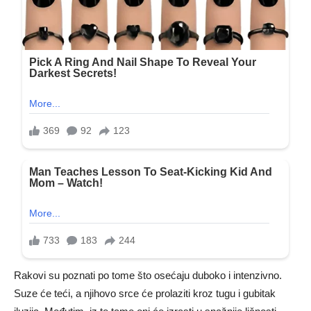
Rakovi su poznati po tome što osećaju duboko i intenzivno.
Suze će teći, a njihovo srce će prolaziti kroz tugu i gubitak