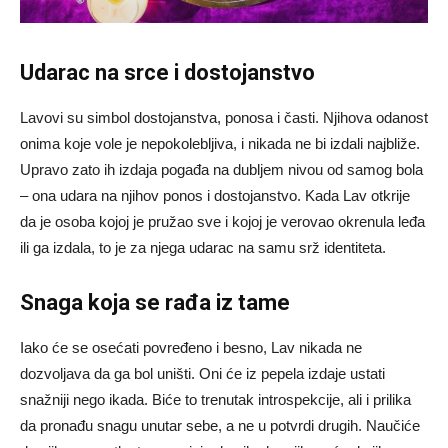
Udarac na srce i dostojanstvo
Lavovi su simbol dostojanstva, ponosa i časti. Njihova odanost
onima koje vole je nepokolebljiva, i nikada ne bi izdali najbliže.
Upravo zato ih izdaja pogađa na dubljem nivou od samog bola
– ona udara na njihov ponos i dostojanstvo. Kada Lav otkrije
da je osoba kojoj je pružao sve i kojoj je verovao okrenula leđa
ili ga izdala, to je za njega udarac na samu srž identiteta.
Snaga koja se rađa iz tame
Iako će se osećati povređeno i besno, Lav nikada ne
dozvoljava da ga bol uništi. Oni će iz pepela izdaje ustati
snažniji nego ikada. Biće to trenutak introspekcije, ali i prilika
da pronađu snagu unutar sebe, a ne u potvrdi drugih. Naučiće