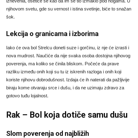
izneverila, osetiće se kao da im se tlo izmaklo pod nogama. U
njihovom svetu, gde su vernost i istina svetinje, biće to snažan
šok.
Lekcija o granicama i izborima
Iako će ova bol Strelcu doneti suze i gorčinu, iz nje će izrasti i
nova mudrost. Naučiće da nije svaka osoba dostojna njihovog
poverenja, ma koliko se činila bliskom. Počeće da prave
razliku između onih koji su tu iz iskrenih razloga i onih koji
koriste njihovu dobrodušnost. Izdaja će ih naterati da pažljivije
biraju kome otvaraju srce i dušu, i da ne uzimaju zdravo za
gotovo tuđu lojalnost.
Rak – Bol koja dotiče samu dušu
Slom poverenja od najbližih