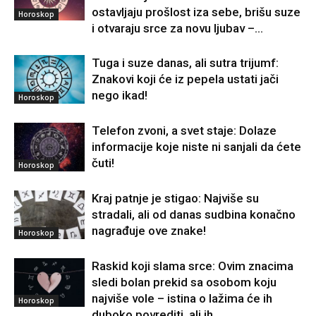
ostavljaju prošlost iza sebe, brišu suze
Horoskop
i otvaraju srce za novu ljubav –...
Tuga i suze danas, ali sutra trijumf:
Znakovi koji će iz pepela ustati jači
nego ikad!
Horoskop
Telefon zvoni, a svet staje: Dolaze
informacije koje niste ni sanjali da ćete
čuti!
Horoskop
Kraj patnje je stigao: Najviše su
stradali, ali od danas sudbina konačno
nagrađuje ove znake!
Horoskop
Raskid koji slama srce: Ovim znacima
sledi bolan prekid sa osobom koju
najviše vole – istina o lažima će ih
Horoskop
duboko povrediti, ali ih...