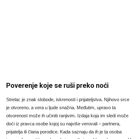
Poverenje koje se ruši preko noći
Strelac je znak slobode, iskrenosti i prijateljstva. Njihovo srce
je otvoreno, a vera u ljude snažna. Međutim, upravo ta
otvorenost može ih učiniti ranjivim. Izdaja koja im sledi može
doći iz pravca osobe kojoj su najviše verovali – partnera,
prijatelja ili člana porodice. Kada saznaju da ih je ta osoba