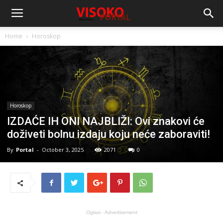
Home
Horoskop
Horoskop
IZDAĆE IH ONI NAJBLIŽI: Ovi znakovi će
doživeti bolnu izdaju koju neće zaboraviti!
By
Portal
-
October 3, 2025
2071
0
Oglasi - Advertisement