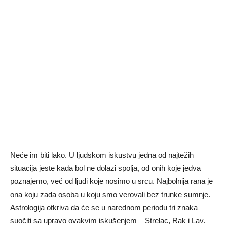
Neće im biti lako. U ljudskom iskustvu jedna od najtežih
situacija jeste kada bol ne dolazi spolja, od onih koje jedva
poznajemo, već od ljudi koje nosimo u srcu. Najbolnija rana je
ona koju zada osoba u koju smo verovali bez trunke sumnje.
Astrologija otkriva da će se u narednom periodu tri znaka
suočiti sa upravo ovakvim iskušenjem – Strelac, Rak i Lav.