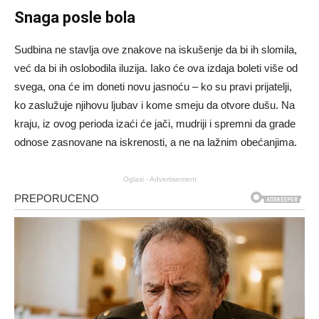
Snaga posle bola
Sudbina ne stavlja ove znakove na iskušenje da bi ih slomila,
već da bi ih oslobodila iluzija. Iako će ova izdaja boleti više od
svega, ona će im doneti novu jasnoću – ko su pravi prijatelji,
ko zaslužuje njihovu ljubav i kome smeju da otvore dušu. Na
kraju, iz ovog perioda izaći će jači, mudriji i spremni da grade
odnose zasnovane na iskrenosti, a ne na lažnim obećanjima.
Oglasi - Advertisement