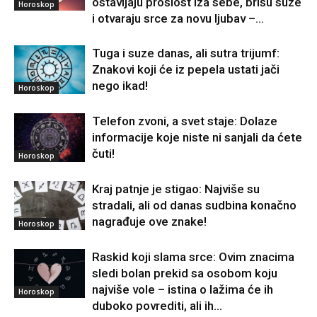
ostavljaju prošlost iza sebe, brišu suze
Horoskop
i otvaraju srce za novu ljubav –...
Tuga i suze danas, ali sutra trijumf:
Znakovi koji će iz pepela ustati jači
nego ikad!
Horoskop
Telefon zvoni, a svet staje: Dolaze
informacije koje niste ni sanjali da ćete
čuti!
Horoskop
Kraj patnje je stigao: Najviše su
stradali, ali od danas sudbina konačno
nagrađuje ove znake!
Horoskop
Raskid koji slama srce: Ovim znacima
sledi bolan prekid sa osobom koju
najviše vole – istina o lažima će ih
Horoskop
duboko povrediti, ali ih...