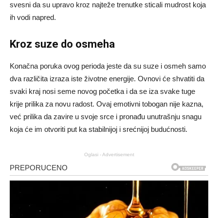
svesni da su upravo kroz najteže trenutke sticali mudrost koja
ih vodi napred.
Kroz suze do osmeha
Konačna poruka ovog perioda jeste da su suze i osmeh samo
dva različita izraza iste životne energije. Ovnovi će shvatiti da
svaki kraj nosi seme novog početka i da se iza svake tuge
krije prilika za novu radost. Ovaj emotivni tobogan nije kazna,
već prilika da zavire u svoje srce i pronađu unutrašnju snagu
koja će im otvoriti put ka stabilnijoj i srećnijoj budućnosti.
Oglasi - Advertisement