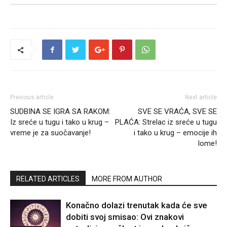
Previous article
Next article
SUDBINA SE IGRA SA RAKOM:
SVE SE VRAĆA, SVE SE
Iz sreće u tugu i tako u krug –
PLAĆA: Strelac iz sreće u tugu
vreme je za suočavanje!
i tako u krug – emocije ih
lome!
RELATED ARTICLES
MORE FROM AUTHOR
Konačno dolazi trenutak kada će sve
dobiti svoj smisao: Ovi znakovi