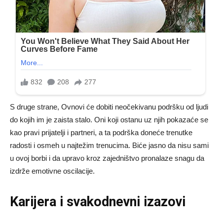
S druge strane, Ovnovi će dobiti neočekivanu podršku od ljudi
do kojih im je zaista stalo. Oni koji ostanu uz njih pokazaće se
kao pravi prijatelji i partneri, a ta podrška doneće trenutke
radosti i osmeh u najtežim trenucima. Biće jasno da nisu sami
u ovoj borbi i da upravo kroz zajedništvo pronalaze snagu da
izdrže emotivne oscilacije.
Karijera i svakodnevni izazovi