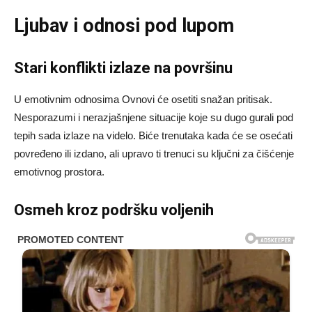
Ljubav i odnosi pod lupom
Stari konflikti izlaze na površinu
U emotivnim odnosima Ovnovi će osetiti snažan pritisak.
Nesporazumi i nerazjašnjene situacije koje su dugo gurali pod
tepih sada izlaze na videlo. Biće trenutaka kada će se osećati
povređeno ili izdano, ali upravo ti trenuci su ključni za čišćenje
emotivnog prostora.
Osmeh kroz podršku voljenih