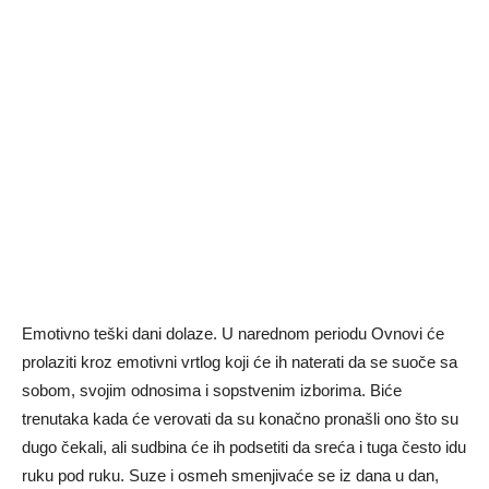
Emotivno teški dani dolaze. U narednom periodu Ovnovi će
prolaziti kroz emotivni vrtlog koji će ih naterati da se suoče sa
sobom, svojim odnosima i sopstvenim izborima. Biće
trenutaka kada će verovati da su konačno pronašli ono što su
dugo čekali, ali sudbina će ih podsetiti da sreća i tuga često idu
ruku pod ruku. Suze i osmeh smenjivaće se iz dana u dan,