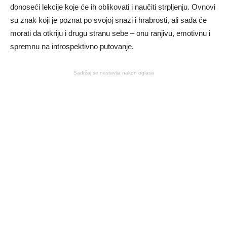
donoseći lekcije koje će ih oblikovati i naučiti strpljenju. Ovnovi
su znak koji je poznat po svojoj snazi i hrabrosti, ali sada će
morati da otkriju i drugu stranu sebe – onu ranjivu, emotivnu i
spremnu na introspektivno putovanje.
Sadržaj se nastavlja nakon oglasa