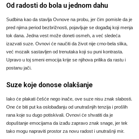
Od radosti do bola u jednom dahu
Sudbina kao da stavlja Ovnove na probu, jer čim pomisle da je
pred njima period bezbrižnosti, pojavljuje se događaj koji menja
tok dana. Jedna vest može doneti osmeh, a već sledeća
izazvati suze. Ovnovi će naučiti da život nije crno-bela slika,
već mozaik sastavljen od trenutaka koji su puni kontrasta.
Upravo u toj smeni emocija krije se njihova prilika da rastu i
postanu jači.
Suze koje donose olakšanje
Iako će plakati češće nego inače, ove suze nisu znak slabosti.
One će biti put ka oslobađanju od unutrašnjih tenzija i prošlih
rana koje su dugo potiskivali. Ovnovi će shvatiti da je
dopuštanje emocijama da izađu zapravo znak snage, jer tek
tako mogu napraviti prostor za novu radost i unutrašnji mir.