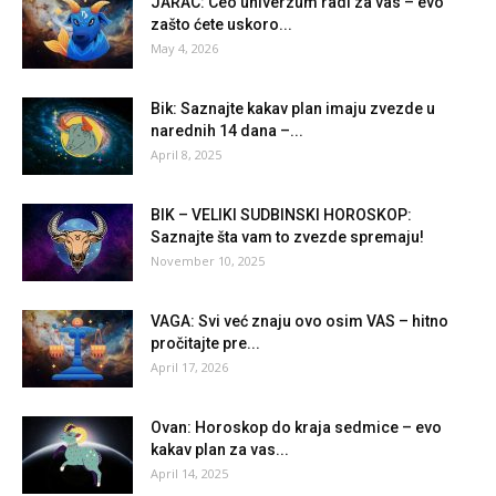
JARAC: Ceo univerzum radi za vas – evo
zašto ćete uskoro...
May 4, 2026
Bik: Saznajte kakav plan imaju zvezde u
narednih 14 dana –...
April 8, 2025
BIK – VELIKI SUDBINSKI HOROSKOP:
Saznajte šta vam to zvezde spremaju!
November 10, 2025
VAGA: Svi već znaju ovo osim VAS – hitno
pročitajte pre...
April 17, 2026
Ovan: Horoskop do kraja sedmice – evo
kakav plan za vas...
April 14, 2025