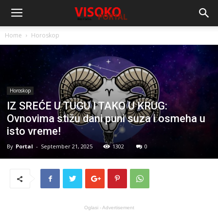
Home
Horoskop
Horoskop
IZ SREĆE U TUGU I TAKO U KRUG:
Ovnovima stižu dani puni suza i osmeha u
isto vreme!
By
Portal
-
September 21, 2025
1302
0
Oglasi - Advertisement