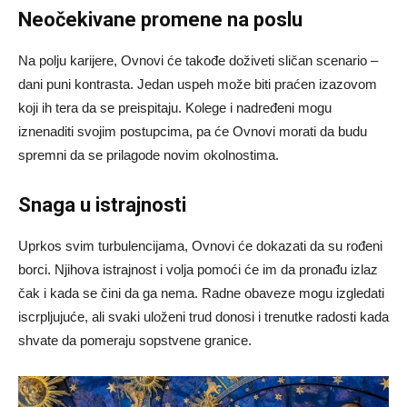
Neočekivane promene na poslu
Na polju karijere, Ovnovi će takođe doživeti sličan scenario –
dani puni kontrasta. Jedan uspeh može biti praćen izazovom
koji ih tera da se preispitaju. Kolege i nadređeni mogu
iznenaditi svojim postupcima, pa će Ovnovi morati da budu
spremni da se prilagode novim okolnostima.
Snaga u istrajnosti
Uprkos svim turbulencijama, Ovnovi će dokazati da su rođeni
borci. Njihova istrajnost i volja pomoći će im da pronađu izlaz
čak i kada se čini da ga nema. Radne obaveze mogu izgledati
iscrpljujuće, ali svaki uloženi trud donosi i trenutke radosti kada
shvate da pomeraju sopstvene granice.