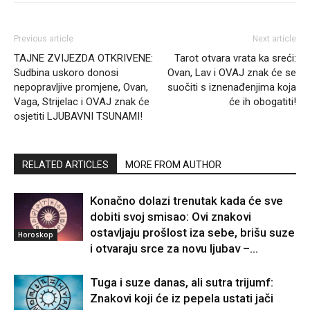
Previous article
Next article
TAJNE ZVIJEZDA OTKRIVENE:
Tarot otvara vrata ka sreći:
Sudbina uskoro donosi
Ovan, Lav i OVAJ znak će se
nepopravljive promjene, Ovan,
suočiti s iznenađenjima koja
Vaga, Strijelac i OVAJ znak će
će ih obogatiti!
osjetiti LJUBAVNI TSUNAMI!
RELATED ARTICLES
MORE FROM AUTHOR
Konačno dolazi trenutak kada će sve
dobiti svoj smisao: Ovi znakovi
ostavljaju prošlost iza sebe, brišu suze
Horoskop
i otvaraju srce za novu ljubav –...
Tuga i suze danas, ali sutra trijumf:
Znakovi koji će iz pepela ustati jači