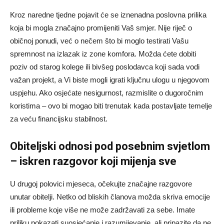
Kroz naredne tjedne pojavit će se iznenadna poslovna prilika
koja bi mogla značajno promijeniti Vaš smjer. Nije riječ o
običnoj ponudi, već o nečem što bi moglo testirati Vašu
spremnost na izlazak iz zone komfora. Možda ćete dobiti
poziv od starog kolege ili bivšeg poslodavca koji sada vodi
važan projekt, a Vi biste mogli igrati ključnu ulogu u njegovom
uspjehu. Ako osjećate nesigurnost, razmislite o dugoročnim
koristima – ovo bi mogao biti trenutak kada postavljate temelje
za veću financijsku stabilnost.
Obiteljski odnosi pod posebnim svjetlom
– iskren razgovor koji mijenja sve
U drugoj polovici mjeseca, očekujte značajne razgovore
unutar obitelji. Netko od bliskih članova možda skriva emocije
ili probleme koje više ne može zadržavati za sebe. Imate
priliku pokazati suosjećanje i razumijevanje, ali pripazite da ne