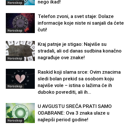
nego ikad!
Horoskop
Telefon zvoni, a svet staje: Dolaze
informacije koje niste ni sanjali da ćete
čuti!
Horoskop
Kraj patnje je stigao: Najviše su
stradali, ali od danas sudbina konačno
nagrađuje ove znake!
Horoskop
Raskid koji slama srce: Ovim znacima
sledi bolan prekid sa osobom koju
najviše vole – istina o lažima će ih
Horoskop
duboko povrediti, ali ih...
U AVGUSTU SREĆA PRATI SAMO
ODABRANE: Ova 3 znaka ulaze u
najlepši period godine!
Horoskop