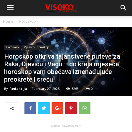
Home
Horoskop
Horoskop
Mjesečni horoskop
Horoskop otkriva tajanstvene puteve za
Raka, Djevicu i Vagu – do kraja mjeseca
horoskop vam obećava iznenađujuće
preokrete i sreću!
By
Redakcija
-
February 27, 2025
3268
0
Oglasi - Advertisement