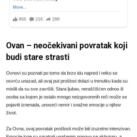
Ovan – neočekivani povratak koji
budi stare strasti
Ovnovi su poznati po tome da brzo idu napred i retko se
osvrću unazad, ali ovaj put prošlost dolazi u trenutku kada su
mislili da su sve završili. Stara ljubav, neraščišćen odnos ili
osoba sa kojom je ostalo mnogo neizgovorenih reči može se
pojaviti iznenada, unoseći nemir i snažne emocije u njihov
život.
Za Ovna, ovaj povratak prošlosti može biti izuzetno intenzivan.
Emocije koje su smatrali ugašenim ponovo se aktiviraju, a