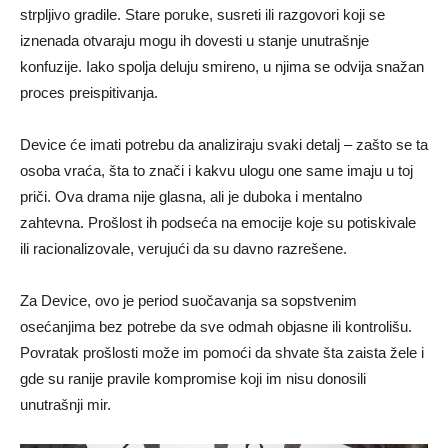
strpljivo gradile. Stare poruke, susreti ili razgovori koji se
iznenada otvaraju mogu ih dovesti u stanje unutrašnje
konfuzije. Iako spolja deluju smireno, u njima se odvija snažan
proces preispitivanja.
Device će imati potrebu da analiziraju svaki detalj – zašto se ta
osoba vraća, šta to znači i kakvu ulogu one same imaju u toj
priči. Ova drama nije glasna, ali je duboka i mentalno
zahtevna. Prošlost ih podseća na emocije koje su potiskivale
ili racionalizovale, verujući da su davno razrešene.
Za Device, ovo je period suočavanja sa sopstvenim
osećanjima bez potrebe da sve odmah objasne ili kontrolišu.
Povratak prošlosti može im pomoći da shvate šta zaista žele i
gde su ranije pravile kompromise koji im nisu donosili
unutrašnji mir.