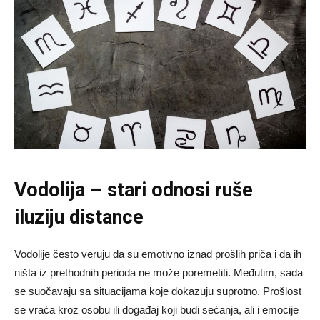
Vodolija – stari odnosi ruše
iluziju distance
Vodolije često veruju da su emotivno iznad prošlih priča i da ih
ništa iz prethodnih perioda ne može poremetiti. Međutim, sada
se suočavaju sa situacijama koje dokazuju suprotno. Prošlost
se vraća kroz osobu ili događaj koji budi sećanja, ali i emocije