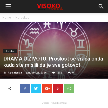
Home
Horoskop
Horoskop
DRAMA U ŽIVOTU: Prošlost se vraća onda
kada ste mislili da je sve gotovo!
By
Redakcija
-
January 23, 2026
1586
0
Oglasi - Advertisement