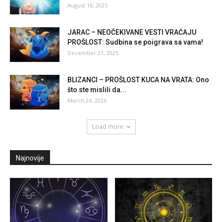
August 16, 2025
JARAC – NEOČEKIVANE VESTI VRAĆAJU
PROŠLOST: Sudbina se poigrava sa vama!
December 21, 2025
BLIZANCI – PROŠLOST KUCA NA VRATA: Ono
što ste mislili da...
March 24, 2026
Load more
Najnovije