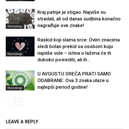
Kraj patnje je stigao: Najviše su
stradali, ali od danas sudbina konačno
nagrađuje ove znake!
Horoskop
Raskid koji slama srce: Ovim znacima
sledi bolan prekid sa osobom koju
najviše vole – istina o lažima će ih
Horoskop
duboko povrediti, ali ih...
U AVGUSTU SREĆA PRATI SAMO
ODABRANE: Ova 3 znaka ulaze u
najlepši period godine!
Horoskop
LEAVE A REPLY