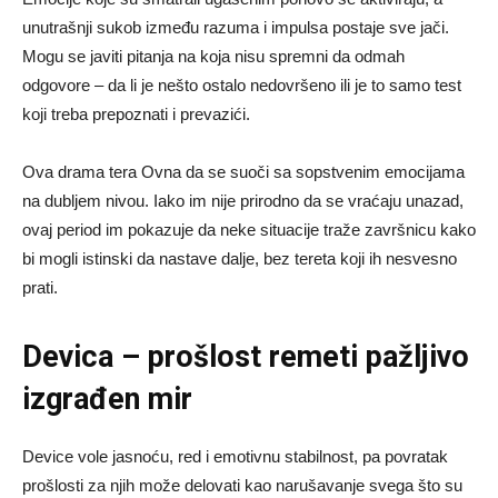
unutrašnji sukob između razuma i impulsa postaje sve jači.
Mogu se javiti pitanja na koja nisu spremni da odmah
odgovore – da li je nešto ostalo nedovršeno ili je to samo test
koji treba prepoznati i prevazići.
Ova drama tera Ovna da se suoči sa sopstvenim emocijama
na dubljem nivou. Iako im nije prirodno da se vraćaju unazad,
ovaj period im pokazuje da neke situacije traže završnicu kako
bi mogli istinski da nastave dalje, bez tereta koji ih nesvesno
prati.
Devica – prošlost remeti pažljivo
izgrađen mir
Device vole jasnoću, red i emotivnu stabilnost, pa povratak
prošlosti za njih može delovati kao narušavanje svega što su