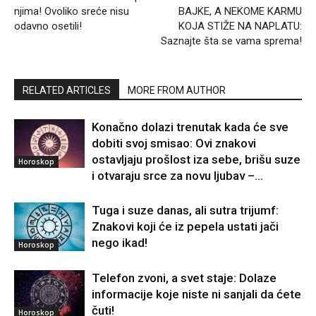
njima! Ovoliko sreće nisu
BAJKE, A NEKOME KARMU
odavno osetili!
KOJA STIŽE NA NAPLATU:
Saznajte šta se vama sprema!
RELATED ARTICLES
MORE FROM AUTHOR
Konačno dolazi trenutak kada će sve
dobiti svoj smisao: Ovi znakovi
ostavljaju prošlost iza sebe, brišu suze
Horoskop
i otvaraju srce za novu ljubav –...
Tuga i suze danas, ali sutra trijumf:
Znakovi koji će iz pepela ustati jači
nego ikad!
Horoskop
Telefon zvoni, a svet staje: Dolaze
informacije koje niste ni sanjali da ćete
čuti!
Horoskop