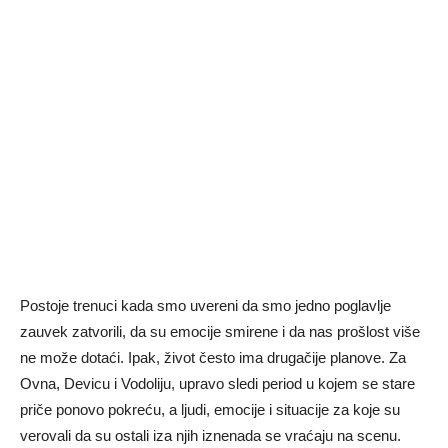
Postoje trenuci kada smo uvereni da smo jedno poglavlje
zauvek zatvorili, da su emocije smirene i da nas prošlost više
ne može dotaći. Ipak, život često ima drugačije planove. Za
Ovna, Devicu i Vodoliju, upravo sledi period u kojem se stare
priče ponovo pokreću, a ljudi, emocije i situacije za koje su
verovali da su ostali iza njih iznenada se vraćaju na scenu.