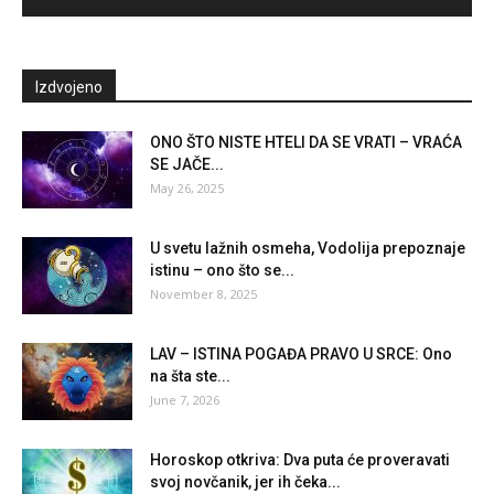
Izdvojeno
ONO ŠTO NISTE HTELI DA SE VRATI – VRAĆA
SE JAČE...
May 26, 2025
U svetu lažnih osmeha, Vodolija prepoznaje
istinu – ono što se...
November 8, 2025
LAV – ISTINA POGAĐA PRAVO U SRCE: Ono
na šta ste...
June 7, 2026
Horoskop otkriva: Dva puta će proveravati
svoj novčanik, jer ih čeka...