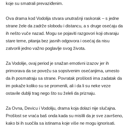
koje su smatrali prevaziđenim.
Ova drama kod Vodolija stvara unutrašnji raskorak – s jedne
strane žele da zadrže slobodu i distancu, a s druge osećaju da
ih nešto vuče nazad. Mogu se pojaviti razgovori koji otvaraju
stare teme, pitanja bez jasnih odgovora i osećaj da nisu
zatvorili jedno važno poglavlje svog života.
Za Vodolije, ovaj period je snažan emotivni izazov jer ih
primorava da se povežu sa sopstvenim osećanjima, umesto
da ih posmatraju sa strane. Povratak prošlosti ima zadatak da
im pokaže koliko su se promenili, ali i da li su neke veze
ostavile dublji trag nego što su želeli da priznaju.
Za Ovna, Devicu i Vodoliju, drama koja dolazi nije slučajna.
Prošlost se vraća baš onda kada su mislili da je sve završeno,
kako bi ih suočila sa istinama koje više ne mogu ignorisati.