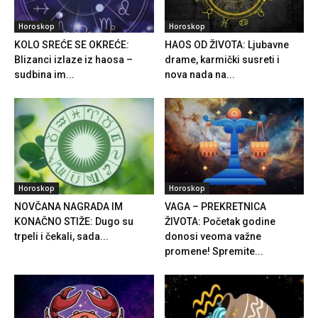
Horoskop
Horoskop
KOLO SREĆE SE OKREĆE:
HAOS OD ŽIVOTA: Ljubavne
Blizanci izlaze iz haosa –
drame, karmički susreti i
sudbina im...
nova nada na...
Horoskop
Horoskop
NOVČANA NAGRADA IM
VAGA – PREKRETNICA
KONAČNO STIŽE: Dugo su
ŽIVOTA: Početak godine
trpeli i čekali, sada...
donosi veoma važne
promene! Spremite...