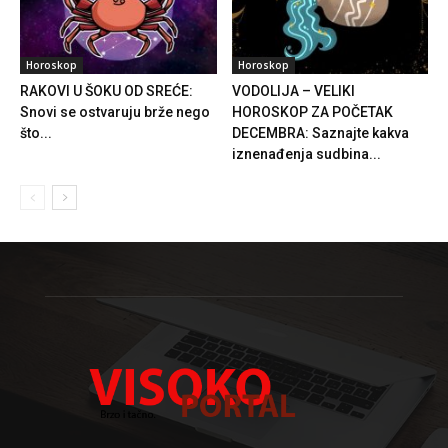
Horoskop
Horoskop
RAKOVI U ŠOKU OD SREĆE:
VODOLIJA – VELIKI
Snovi se ostvaruju brže nego
HOROSKOP ZA POČETAK
što...
DECEMBRA: Saznajte kakva
iznenađenja sudbina...