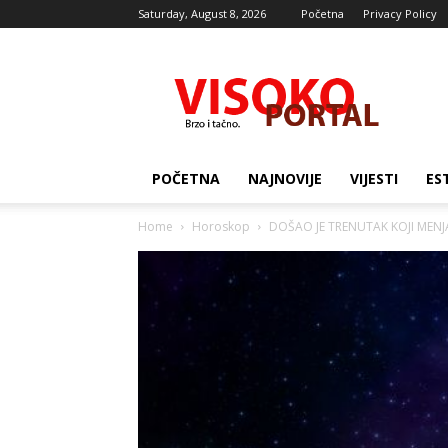
Saturday, August 8, 2026
Početna
Privacy Policy
Visocki
portal
POČETNA
NAJNOVIJE
VIJESTI
ES
Home
Horoskop
DOŠAO JE TRENUTAK KOJI MENJA Ž