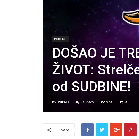
Horoskop
DOŠAO JE TR
ŽIVOT: Strelč
od SUDBINE!
By
Portal
-
July 23, 2025
950
0
Share