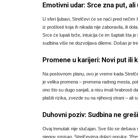
Emotivni udar: Srce zna put, ali
U sferi ljubavi, Strelčevi će se naći pred nečim
iz prošlosti koja ih nikada nije zaboravila, ili d
Srce će lupati brže, intuicija će im šaptati šta je
sudbina više ne dozvoljava dileme. Došao je tre
Promene u karijeri: Novi put ili
Na poslovnom planu, ovo je vreme kada Strelče
je velika promena – promena radnog mesta, pot
ono što su dugo sanjali, a nisu imali hrabrosti 
plašiti rizika, zvezde su na njihovoj strani – al
Duhovni poziv: Sudbina ne greš
Ovaj trenutak nije slučajan. Sve što se dešava
njegov smisao. Strelčevima dolazi poruka:
“Pre