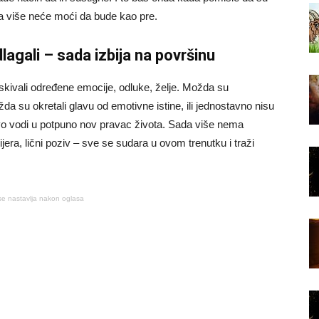
šta više neće moći da bude kao pre.
lagali – sada izbija na površinu
skivali određene emocije, odluke, želje. Možda su
da su okretali glavu od emotivne istine, ili jednostavno nisu
avo vodi u potpuno nov pravac života. Sada više nema
ijera, lični poziv – sve se sudara u ovom trenutku i traži
se nastavlja nakon oglasa