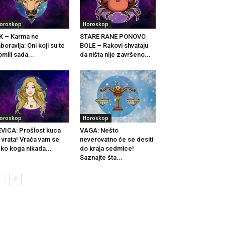
oroskop
Horoskop
K – Karma ne
STARE RANE PONOVO
boravlja: Oni koji su te
BOLE – Rakovi shvataju
omili sada...
da ništa nije završeno...
oroskop
Horoskop
VICA: Prošlost kuca
VAGA: Nešto
 vrata! Vraća vam se
neverovatno će se desiti
ko koga nikada...
do kraja sedmice!
Saznajte šta...