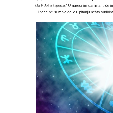
što ti duša šapuće.”
U narednim danima, biće im 
– i neće biti sumnje da je u pitanju nešto sudbin