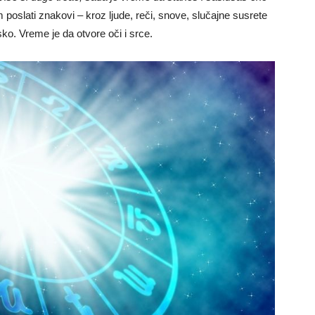
poslati znakovi – kroz ljude, reči, snove, slučajne susrete
sko. Vreme je da otvore oči i srce.