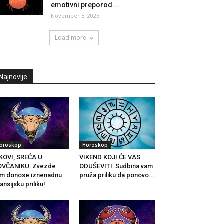
emotivni preporod...
November 5, 2025
Load more
Najnovije
oroskop
Horoskop
KOVI, SREĆA U
VIKEND KOJI ĆE VAS
OVČANIKU: Zvezde
ODUŠEVITI: Sudbina vam
m donose iznenadnu
pruža priliku da ponovo...
nansijsku priliku!