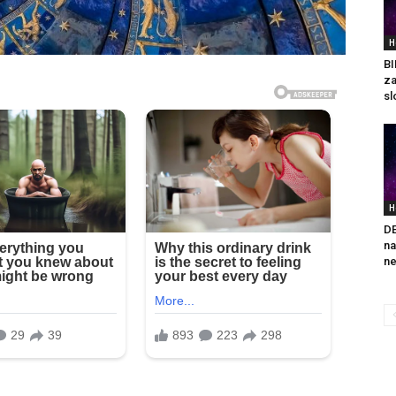
H
BI
za
sl
H
DE
na
ne