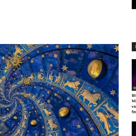
H
BI
N
va
fi