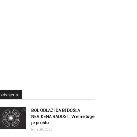
Izdvojeno
BOL ODLAZI DA BI DOŠLA
NEVIĐENA RADOST: Vreme tuge
je prošlo...
June 20, 2025