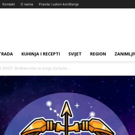
Kontakt
O nama
Pravila i uslovi korištenja
TRADA
KUHINJA I RECEPTI
SVIJET
REGION
ZANIMLJI
IVOT: Strelčevi više ne mogu da beže...