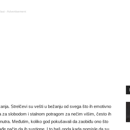
lasi - Advertisement
nja. Strelčevi su vešti u bežanju od svega što ih emotivno
eba za slobodom i stalnom potragom za nečim višim, često ih
znutra. Međutim, koliko god pokušavali da zaobiđu ono što
nađe način da ih sustigne. I to baš onda kada pomisle da su