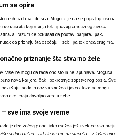
 um se opire
 što će ih uzdrmati do srži. Moguće je da se pojavljuje osoba
olazi do susreta koji menja tok njihovog emotivnog života.
 istina, ali razum će pokušati da postavi barijere. Ipak,
nutak da priznaju šta osećaju – sebi, pa tek onda drugima.
 konačno priznanje šta stvarno žele
vi više ne mogu da rade ono što ih ne ispunjava. Moguća
puno nova karijera, čak i pokretanje sopstvenog posla. Sve
da pokušaju, sada ih doziva snažno i jasno. Iako se mogu
i samo ako imaju dovoljno vere u sebe.
i – sve ima svoje vreme
 sada je deo većeg plana, iako možda još uvek ne razumeju
više si dugo trčao, sada je vreme da staneš i saslušaš ono