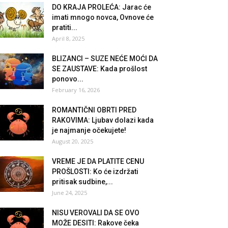
DO KRAJA PROLEĆA: Jarac će
imati mnogo novca, Ovnove će
pratiti...
April 8, 2025
BLIZANCI – SUZE NEĆE MOĆI DA
SE ZAUSTAVE: Kada prošlost
ponovo...
February 16, 2026
ROMANTIČNI OBRTI PRED
RAKOVIMA: Ljubav dolazi kada
je najmanje očekujete!
August 20, 2025
VREME JE DA PLATITE CENU
PROŠLOSTI: Ko će izdržati
pritisak sudbine,...
June 24, 2025
NISU VEROVALI DA SE OVO
MOŽE DESITI: Rakove čeka