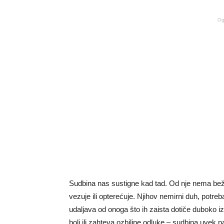
Og
Sudbina nas sustigne kad tad. Od nje nema beža
vezuje ili opterećuje. Njihov nemirni duh, potr
udaljava od onoga što ih zaista dotiče duboko i
boli ili zahteva ozbiljne odluke – sudbina uvek 