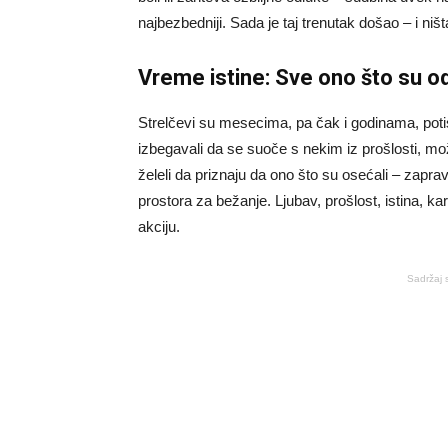
najbezbedniji. Sada je taj trenutak došao – i ni
Vreme istine: Sve ono što su od
Strelčevi su mesecima, pa čak i godinama, poti
izbegavali da se suoče s nekim iz prošlosti, mož
želeli da priznaju da ono što su osećali – zapr
prostora za bežanje. Ljubav, prošlost, istina, kar
akciju.
Sadržaj 