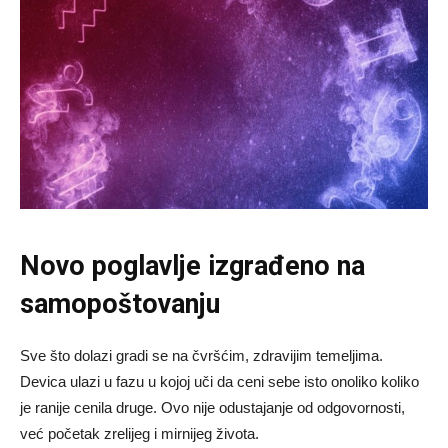
Novo poglavlje izgrađeno na
samopoštovanju
Sve što dolazi gradi se na čvršćim, zdravijim temeljima.
Devica ulazi u fazu u kojoj uči da ceni sebe isto onoliko koliko
je ranije cenila druge. Ovo nije odustajanje od odgovornosti,
već početak zrelijeg i mirnijeg života.