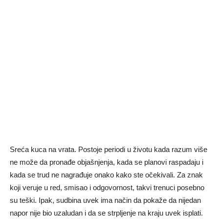
Sreća kuca na vrata. Postoje periodi u životu kada razum više
ne može da pronađe objašnjenja, kada se planovi raspadaju i
kada se trud ne nagrađuje onako kako ste očekivali. Za znak
koji veruje u red, smisao i odgovornost, takvi trenuci posebno
su teški. Ipak, sudbina uvek ima način da pokaže da nijedan
napor nije bio uzaludan i da se strpljenje na kraju uvek isplati.