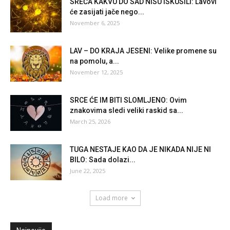
SREĆA KAKVU DO SAD NISU ISKUSILI: Lavovi
će zasijati jače nego...
November 6, 2025
LAV – DO KRAJA JESENI: Velike promene su
na pomolu, a...
November 12, 2025
SRCE ĆE IM BITI SLOMLJENO: Ovim
znakovima sledi veliki raskid sa...
March 25, 2026
TUGA NESTAJE KAO DA JE NIKADA NIJE NI
BILO: Sada dolazi...
June 22, 2025
Load more