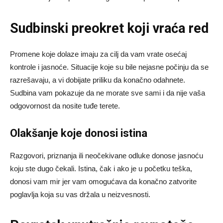
Sudbinski preokret koji vraća red
Promene koje dolaze imaju za cilj da vam vrate osećaj
kontrole i jasnoće. Situacije koje su bile nejasne počinju da se
razrešavaju, a vi dobijate priliku da konačno odahnete.
Sudbina vam pokazuje da ne morate sve sami i da nije vaša
odgovornost da nosite tuđe terete.
Olakšanje koje donosi istina
Razgovori, priznanja ili neočekivane odluke donose jasnoću
koju ste dugo čekali. Istina, čak i ako je u početku teška,
donosi vam mir jer vam omogućava da konačno zatvorite
poglavlja koja su vas držala u neizvesnosti.