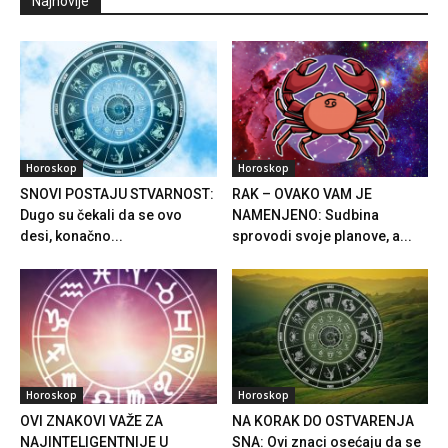
Najnovije
Horoskop
Horoskop
SNOVI POSTAJU STVARNOST:
RAK – OVAKO VAM JE
Dugo su čekali da se ovo
NAMENJENO: Sudbina
desi, konačno...
sprovodi svoje planove, a...
Horoskop
Horoskop
OVI ZNAKOVI VAŽE ZA
NA KORAK DO OSTVARENJA
NAJINTELIGENTNIJE U
SNA: Ovi znaci osećaju da se