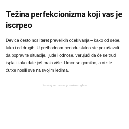
Težina perfekcionizma koji vas je
iscrpeo
Devica često nosi teret prevelikih očekivanja – kako od sebe,
tako i od drugih. U prethodnom periodu stalno ste pokušavali
da popravite situacije, ljude i odnose, verujući da će se trud
isplatiti ako date još malo više. Umor se gomilao, a vi ste
ćutke nosili sve na svojim leđima.
Sadržaj se nastavlja nakon oglasa