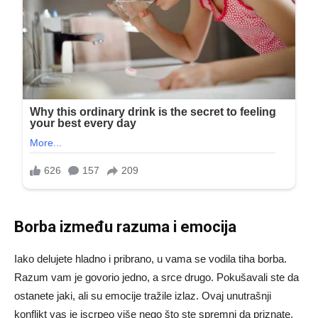
Borba između razuma i emocija
Iako delujete hladno i pribrano, u vama se vodila tiha borba.
Razum vam je govorio jedno, a srce drugo. Pokušavali ste da
ostanete jaki, ali su emocije tražile izlaz. Ovaj unutrašnji
konflikt vas je iscrpeo više nego što ste spremni da priznate.