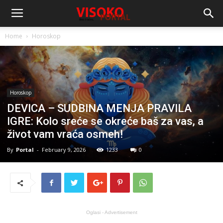
Home
Horoskop
Horoskop
DEVICA – SUDBINA MENJA PRAVILA
IGRE: Kolo sreće se okreće baš za vas, a
život vam vraća osmeh!
By
Portal
-
February 9, 2026
1233
0
Oglasi - Advertisement