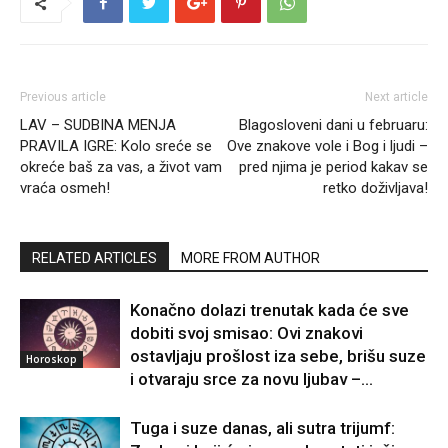
Previous article
Next article
LAV – SUDBINA MENJA
Blagosloveni dani u februaru:
PRAVILA IGRE: Kolo sreće se
Ove znakove vole i Bog i ljudi –
okreće baš za vas, a život vam
pred njima je period kakav se
vraća osmeh!
retko doživljava!
RELATED ARTICLES
MORE FROM AUTHOR
Konačno dolazi trenutak kada će sve
dobiti svoj smisao: Ovi znakovi
ostavljaju prošlost iza sebe, brišu suze
Horoskop
i otvaraju srce za novu ljubav –...
Tuga i suze danas, ali sutra trijumf: