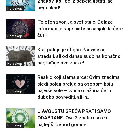
Znakovi koji će iz pepela ustati jači
nego ikad!
Horoskop
Telefon zvoni, a svet staje: Dolaze
informacije koje niste ni sanjali da ćete
čuti!
Horoskop
Kraj patnje je stigao: Najviše su
stradali, ali od danas sudbina konačno
nagrađuje ove znake!
Horoskop
Raskid koji slama srce: Ovim znacima
sledi bolan prekid sa osobom koju
najviše vole – istina o lažima će ih
Horoskop
duboko povrediti, ali ih...
U AVGUSTU SREĆA PRATI SAMO
ODABRANE: Ova 3 znaka ulaze u
najlepši period godine!
Horoskop