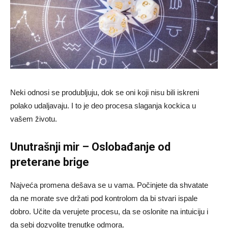
Neki odnosi se produbljuju, dok se oni koji nisu bili iskreni
polako udaljavaju. I to je deo procesa slaganja kockica u
vašem životu.
Unutrašnji mir – Oslobađanje od
preterane brige
Najveća promena dešava se u vama. Počinjete da shvatate
da ne morate sve držati pod kontrolom da bi stvari ispale
dobro. Učite da verujete procesu, da se oslonite na intuiciju i
da sebi dozvolite trenutke odmora.