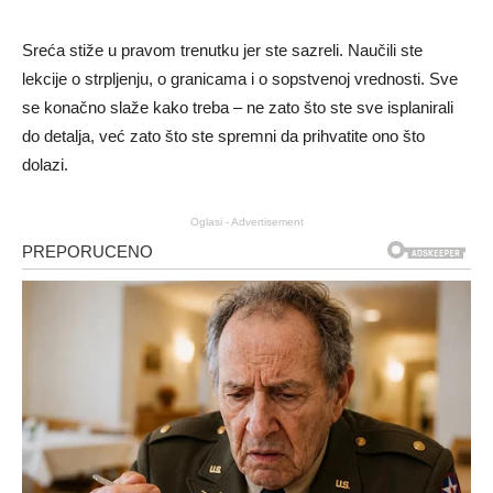
Sreća stiže u pravom trenutku jer ste sazreli. Naučili ste
lekcije o strpljenju, o granicama i o sopstvenoj vrednosti. Sve
se konačno slaže kako treba – ne zato što ste sve isplanirali
do detalja, već zato što ste spremni da prihvatite ono što
dolazi.
Oglasi - Advertisement