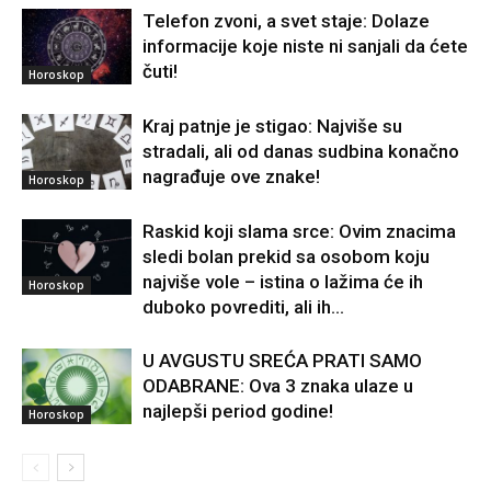
Telefon zvoni, a svet staje: Dolaze
informacije koje niste ni sanjali da ćete
čuti!
Horoskop
Kraj patnje je stigao: Najviše su
stradali, ali od danas sudbina konačno
nagrađuje ove znake!
Horoskop
Raskid koji slama srce: Ovim znacima
sledi bolan prekid sa osobom koju
najviše vole – istina o lažima će ih
Horoskop
duboko povrediti, ali ih...
U AVGUSTU SREĆA PRATI SAMO
ODABRANE: Ova 3 znaka ulaze u
najlepši period godine!
Horoskop