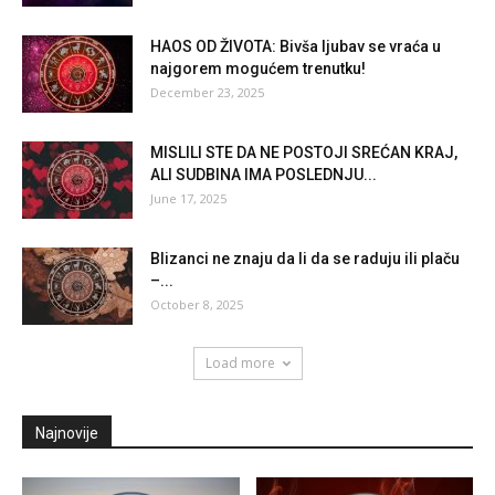
HAOS OD ŽIVOTA: Bivša ljubav se vraća u
najgorem mogućem trenutku!
December 23, 2025
MISLILI STE DA NE POSTOJI SREĆAN KRAJ,
ALI SUDBINA IMA POSLEDNJU...
June 17, 2025
Blizanci ne znaju da li da se raduju ili plaču
–...
October 8, 2025
Load more
Najnovije