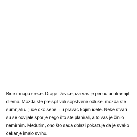
Biće mnogo sreće. Drage Device, iza vas je period unutrašnjih
dilema. Možda ste preispitivali sopstvene odluke, možda ste
sumnjali u ljude oko sebe ili u pravac kojim idete. Neke stvari
su se odvijale sporije nego što ste planirali, a to vas je činilo
nemirnim. Međutim, ono što sada dolazi pokazuje da je svako
čekanje imalo svrhu.