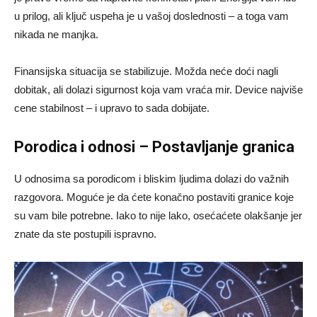
u prilog, ali ključ uspeha je u vašoj doslednosti – a toga vam
nikada ne manjka.
Finansijska situacija se stabilizuje. Možda neće doći nagli
dobitak, ali dolazi sigurnost koja vam vraća mir. Device najviše
cene stabilnost – i upravo to sada dobijate.
Porodica i odnosi – Postavljanje granica
U odnosima sa porodicom i bliskim ljudima dolazi do važnih
razgovora. Moguće je da ćete konačno postaviti granice koje
su vam bile potrebne. Iako to nije lako, osećaćete olakšanje jer
znate da ste postupili ispravno.