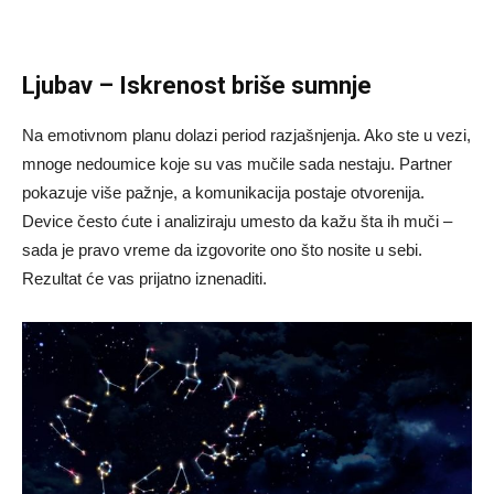
Ljubav – Iskrenost briše sumnje
Na emotivnom planu dolazi period razjašnjenja. Ako ste u vezi,
mnoge nedoumice koje su vas mučile sada nestaju. Partner
pokazuje više pažnje, a komunikacija postaje otvorenija.
Device često ćute i analiziraju umesto da kažu šta ih muči –
sada je pravo vreme da izgovorite ono što nosite u sebi.
Rezultat će vas prijatno iznenaditi.