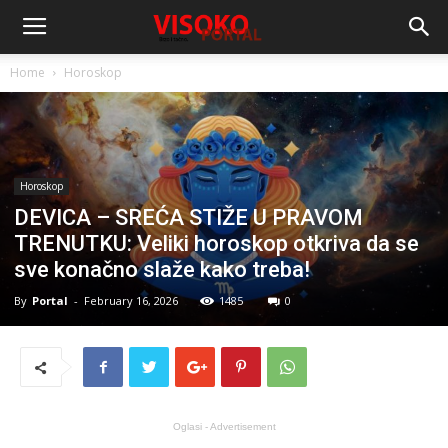
Home
Horoskop
Horoskop
DEVICA – SREĆA STIŽE U PRAVOM
TRENUTKU: Veliki horoskop otkriva da se
sve konačno slaže kako treba!
By
Portal
-
February 16, 2026
1485
0
Oglasi - Advertisement