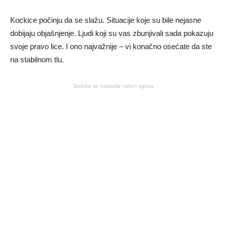
Kockice počinju da se slažu. Situacije koje su bile nejasne
dobijaju objašnjenje. Ljudi koji su vas zbunjivali sada pokazuju
svoje pravo lice. I ono najvažnije – vi konačno osećate da ste
na stabilnom tlu.
Sadržaj se nastavlja nakon oglasa