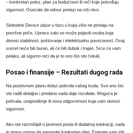
– konkretan potez, plan za budućnost ili reči koje potvrđuju
sigurnost. Osećate da odnos prelazi na viši nivo.
Slobodne Device ulaze u fazu u kojoj više ne pristaju na
površne priče. Upravo zato se može pojaviti osoba koja
donosi stabilnost, poštovanje i intelektualnu povezanost. Ovaj
susret neće biti buran, ali će biti dubok i trajan. Srce će vam
polako, ali sigurno reći da je to ono što ste čekali.
Posao i finansije – Rezultati dugog rada
Na poslovnom planu dolazi potvrda vašeg truda. Sve ono što
ste radili detaljno i predano sada daje rezultate. Moguća je
pohvala, unapređenje ili nova odgovornost koja vam donosi
sigurnost.
Ako ste razmišljali o promeni posla ili dodatnoj edukaciji, sada
je pravo vreme da napravite konkretan plan. Energija vam ide