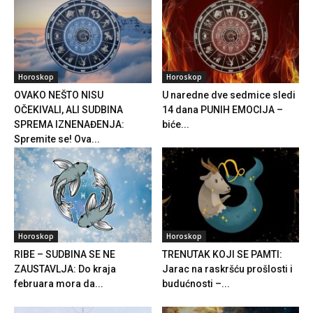
Horoskop
Horoskop
OVAKO NEŠTO NISU
U naredne dve sedmice sledi
OČEKIVALI, ALI SUDBINA
14 dana PUNIH EMOCIJA –
SPREMA IZNENAĐENJA:
biće...
Spremite se! Ova...
Horoskop
Horoskop
RIBE – SUDBINA SE NE
TRENUTAK KOJI SE PAMTI:
ZAUSTAVLJA: Do kraja
Jarac na raskršću prošlosti i
februara mora da...
budućnosti –...