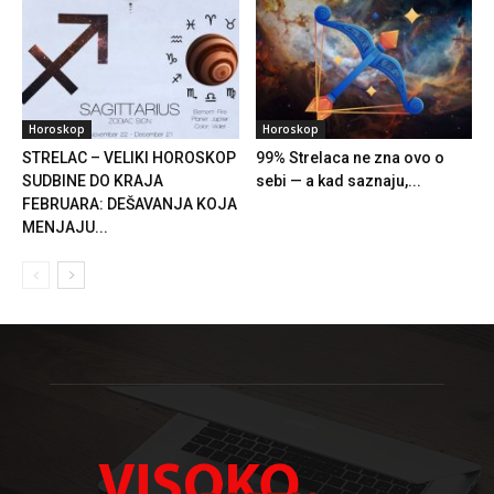
Horoskop
Horoskop
STRELAC – VELIKI HOROSKOP
99% Strelaca ne zna ovo o
SUDBINE DO KRAJA
sebi — a kad saznaju,...
FEBRUARA: DEŠAVANJA KOJA
MENJAJU...