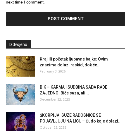
next time I comment.
Izdvojeno
Kraj ili početak ljubavne bajke: Ovim
znacima dolazi raskid, dok će...
February 3, 2026
BIK – KARMA I SUDBINA SADA RADE
ZAJEDNO: Biće suza, ali...
December 22, 2025
ŠKORPIJA: SUZE RADOSNICE SE
POJAVLJUJU NA LICU – Čudo koje dolazi...
October 25, 2025