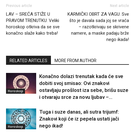
Previous article
Next article
LAV – SREĆA STIŽE U
KARMIČKI OBRT ZA VAGU: Sve
PRAVOM TRENUTKU: Veliki
što je davala sada joj se vraća
horoskop otkriva da se sve
– razotkrivaju se skrivene
konačno slaže kako treba!
namere, a maske padaju brže
nego ikada!
RELATED ARTICLES
MORE FROM AUTHOR
Konačno dolazi trenutak kada će sve
dobiti svoj smisao: Ovi znakovi
ostavljaju prošlost iza sebe, brišu suze
Horoskop
i otvaraju srce za novu ljubav –...
Tuga i suze danas, ali sutra trijumf:
Znakovi koji će iz pepela ustati jači
nego ikad!
Horoskop