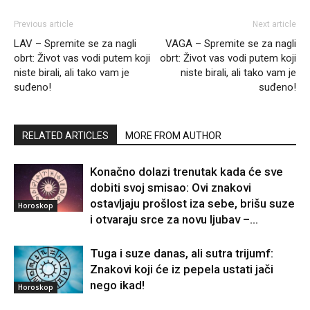
Previous article
Next article
LAV – Spremite se za nagli
VAGA – Spremite se za nagli
obrt: Život vas vodi putem koji
obrt: Život vas vodi putem koji
niste birali, ali tako vam je
niste birali, ali tako vam je
suđeno!
suđeno!
RELATED ARTICLES
MORE FROM AUTHOR
Konačno dolazi trenutak kada će sve
dobiti svoj smisao: Ovi znakovi
ostavljaju prošlost iza sebe, brišu suze
Horoskop
i otvaraju srce za novu ljubav –...
Tuga i suze danas, ali sutra trijumf:
Znakovi koji će iz pepela ustati jači
nego ikad!
Horoskop