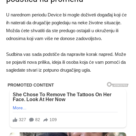
U narednom periodu Device bi mogle doživeti događaj koji će
ih naterati da drugačije pogledaju na neke životne situacije.
Možda ćete shvatiti da ste predugo ostajali u okruženju ili
odnosima koji vam više ne donose zadovoljstvo.
Sudbina vas sada podstiče da napravite korak napred. Može
se pojaviti nova prilika, ideja ili osoba koja će vam pomoći da
sagledate stvari iz potpuno drugačijeg ugla.