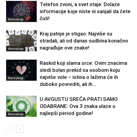
Telefon zvoni, a svet staje: Dolaze
informacije koje niste ni sanjali da ćete
čuti!
Horoskop
Kraj patnje je stigao: Najviše su
stradali, ali od danas sudbina konačno
nagrađuje ove znake!
Horoskop
Raskid koji slama srce: Ovim znacima
sledi bolan prekid sa osobom koju
najviše vole – istina o lažima će ih
Horoskop
duboko povrediti, ali ih...
U AVGUSTU SREĆA PRATI SAMO
ODABRANE: Ova 3 znaka ulaze u
najlepši period godine!
Horoskop