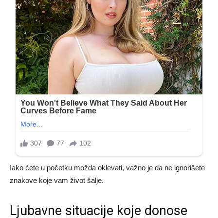
Iako ćete u početku možda oklevati, važno je da ne ignorišete
znakove koje vam život šalje.
Ljubavne situacije koje donose