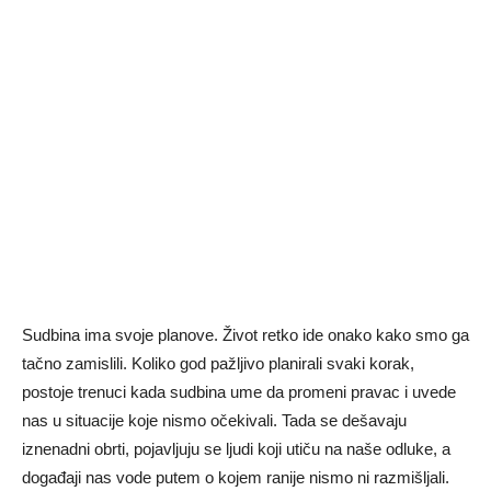
Sudbina ima svoje planove. Život retko ide onako kako smo ga
tačno zamislili. Koliko god pažljivo planirali svaki korak,
postoje trenuci kada sudbina ume da promeni pravac i uvede
nas u situacije koje nismo očekivali. Tada se dešavaju
iznenadni obrti, pojavljuju se ljudi koji utiču na naše odluke, a
događaji nas vode putem o kojem ranije nismo ni razmišljali.