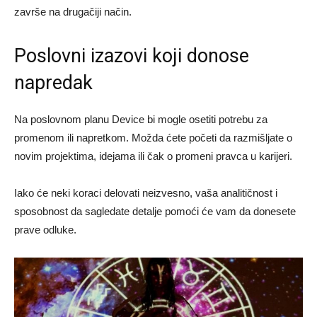
završe na drugačiji način.
Poslovni izazovi koji donose
napredak
Na poslovnom planu Device bi mogle osetiti potrebu za
promenom ili napretkom. Možda ćete početi da razmišljate o
novim projektima, idejama ili čak o promeni pravca u karijeri.
Iako će neki koraci delovati neizvesno, vaša analitičnost i
sposobnost da sagledate detalje pomoći će vam da donesete
prave odluke.