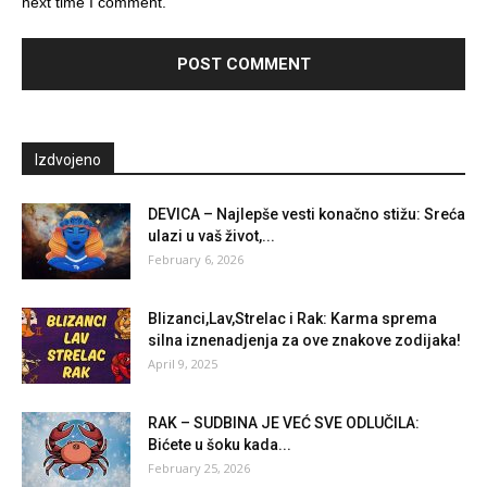
next time I comment.
Izdvojeno
DEVICA – Najlepše vesti konačno stižu: Sreća
ulazi u vaš život,...
February 6, 2026
Blizanci,Lav,Strelac i Rak: Karma sprema
silna iznenadjenja za ove znakove zodijaka!
April 9, 2025
RAK – SUDBINA JE VEĆ SVE ODLUČILA:
Bićete u šoku kada...
February 25, 2026