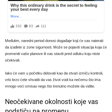
Međutim, naredni period donosi događaje koji će vas naterati
da izađete iz zone sigurnosti. Može se pojaviti situacija koja će
promeniti vaše planove ili vas staviti pred odluku koju niste
očekivali.
Iako će vam u početku delovati kao da stvari izmiču kontroli,
vrlo brzo ćete shvatiti da vas život vodi ka nečemu što ima
mnogo veći smisao nego što trenutno možete da vidite.
Neočekivane okolnosti koje vas
podstiču na promenu