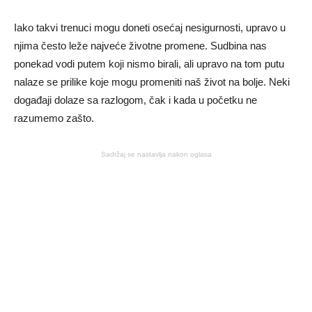
Iako takvi trenuci mogu doneti osećaj nesigurnosti, upravo u
njima često leže najveće životne promene. Sudbina nas
ponekad vodi putem koji nismo birali, ali upravo na tom putu
nalaze se prilike koje mogu promeniti naš život na bolje. Neki
događaji dolaze sa razlogom, čak i kada u početku ne
razumemo zašto.
Sadržaj se nastavlja nakon oglasa