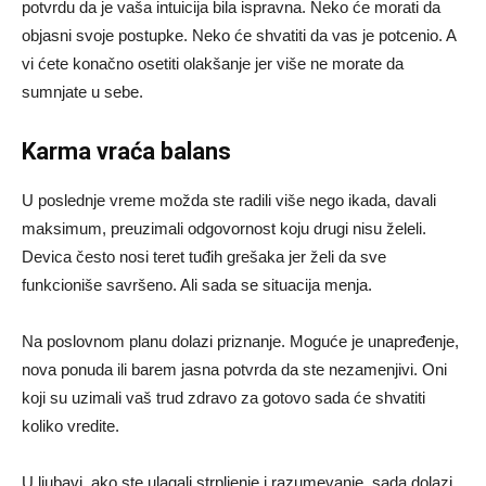
potvrdu da je vaša intuicija bila ispravna. Neko će morati da
objasni svoje postupke. Neko će shvatiti da vas je potcenio. A
vi ćete konačno osetiti olakšanje jer više ne morate da
sumnjate u sebe.
Karma vraća balans
U poslednje vreme možda ste radili više nego ikada, davali
maksimum, preuzimali odgovornost koju drugi nisu želeli.
Devica često nosi teret tuđih grešaka jer želi da sve
funkcioniše savršeno. Ali sada se situacija menja.
Na poslovnom planu dolazi priznanje. Moguće je unapređenje,
nova ponuda ili barem jasna potvrda da ste nezamenjivi. Oni
koji su uzimali vaš trud zdravo za gotovo sada će shvatiti
koliko vredite.
U ljubavi, ako ste ulagali strpljenje i razumevanje, sada dolazi