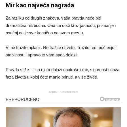
Mir kao najveća nagrada
Za razliku od drugih znakova, vaša pravda neće biti
dramatična niti bučna. Ona će doći kroz jasnoću, priznanje i
osećaj da je sve konačno na svom mestu.
Vi ne tražite aplauz. Ne tražite osvetu. Tražite red, poštenje i
stabilnost. I upravo to vam sada dolazi.
Pravda stiže – i sa njom dolazi unutrašnji mir, sigurnost i nova
faza života u kojoj ćete manje brinuti, a više živeti.
Oglasi - Advertisement