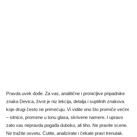
Pravda uvek dođe. Za vas, analitične i pronicljive pripadnike
znaka
Devica
, život je niz lekcija, detalja i suptilnih znakova
koje drugi često ne primećuju. Vi vidite ono što promiče većini
– sitnice, promene u tonu glasa, skrivene namere. I upravo
zato vas nepravda pogađa duboko, ali tiho. Ne pravite scene.
Ne tražite osvetu. Ćutite, analizirate i čekate pravi trenutak.