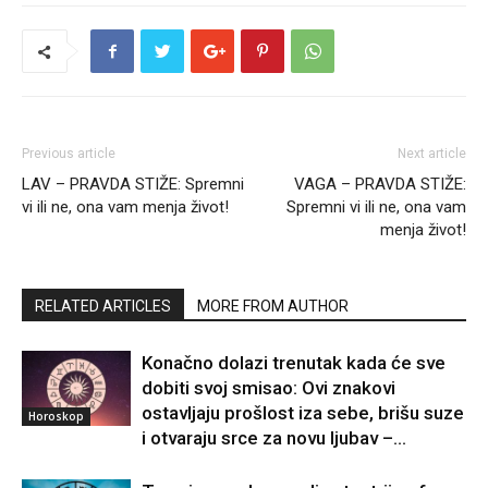
Previous article
Next article
LAV – PRAVDA STIŽE: Spremni
VAGA – PRAVDA STIŽE:
vi ili ne, ona vam menja život!
Spremni vi ili ne, ona vam
menja život!
RELATED ARTICLES
MORE FROM AUTHOR
Konačno dolazi trenutak kada će sve
dobiti svoj smisao: Ovi znakovi
ostavljaju prošlost iza sebe, brišu suze
Horoskop
i otvaraju srce za novu ljubav –...