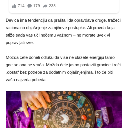
Devica ima tendenciju da prašta i da opravdava druge, tražeći
racionalno objašnjenje za njihove postupke. Ali pravda koja
stiže sada vas uči nečemu važnom – ne morate uvek vi
popravljati sve.
Možda ćete doneti odluku da više ne ulažete energiju tamo
gde se ona ne vraća. Možda ćete jasno postaviti granice i reći
„dosta“ bez potrebe za dodatnim objašnjenjima. I to će biti
vaša najveća pobeda.