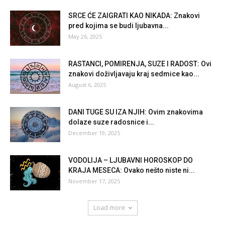
SRCE ĆE ZAIGRATI KAO NIKADA: Znakovi
pred kojima se budi ljubavna...
May 26, 2025
RASTANCI, POMIRENJA, SUZE I RADOST: Ovi
znakovi doživljavaju kraj sedmice kao...
August 6, 2025
DANI TUGE SU IZA NJIH: Ovim znakovima
dolaze suze radosnice i...
December 19, 2025
VODOLIJA – LJUBAVNI HOROSKOP DO
KRAJA MESECA: Ovako nešto niste ni...
November 17, 2025
Load more