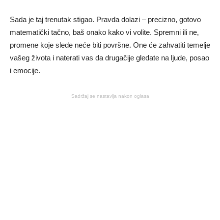
Sada je taj trenutak stigao. Pravda dolazi – precizno, gotovo
matematički tačno, baš onako kako vi volite. Spremni ili ne,
promene koje slede neće biti površne. One će zahvatiti temelje
vašeg života i naterati vas da drugačije gledate na ljude, posao
i emocije.
Sadržaj se nastavlja nakon oglasa