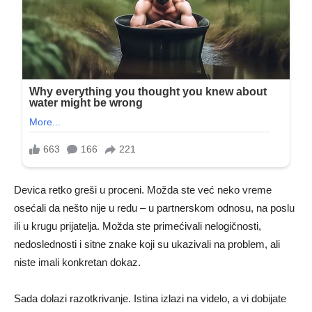
Devica retko greši u proceni. Možda ste već neko vreme
osećali da nešto nije u redu – u partnerskom odnosu, na poslu
ili u krugu prijatelja. Možda ste primećivali nelogičnosti,
nedoslednosti i sitne znake koji su ukazivali na problem, ali
niste imali konkretan dokaz.
Sada dolazi razotkrivanje. Istina izlazi na videlo, a vi dobijate