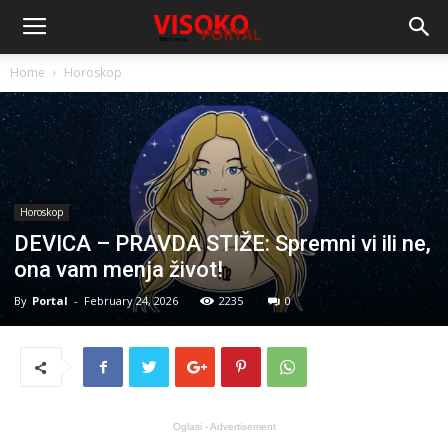
Home
Horoskop
Horoskop
DEVICA – PRAVDA STIŽE: Spremni vi ili ne,
ona vam menja život!
By
Portal
-
February 24, 2026
2235
0
Oglasi - Advertisement