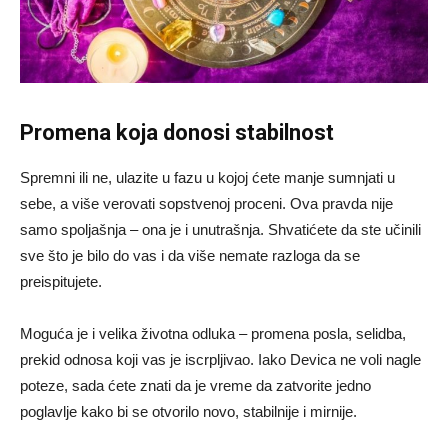
Promena koja donosi stabilnost
Spremni ili ne, ulazite u fazu u kojoj ćete manje sumnjati u
sebe, a više verovati sopstvenoj proceni. Ova pravda nije
samo spoljašnja – ona je i unutrašnja. Shvatićete da ste učinili
sve što je bilo do vas i da više nemate razloga da se
preispitujete.
Moguća je i velika životna odluka – promena posla, selidba,
prekid odnosa koji vas je iscrpljivao. Iako Devica ne voli nagle
poteze, sada ćete znati da je vreme da zatvorite jedno
poglavlje kako bi se otvorilo novo, stabilnije i mirnije.