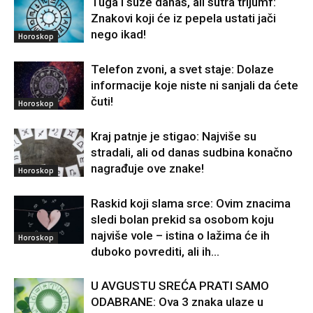
Tuga i suze danas, ali sutra trijumf:
Znakovi koji će iz pepela ustati jači
nego ikad!
Horoskop
Telefon zvoni, a svet staje: Dolaze
informacije koje niste ni sanjali da ćete
čuti!
Horoskop
Kraj patnje je stigao: Najviše su
stradali, ali od danas sudbina konačno
nagrađuje ove znake!
Horoskop
Raskid koji slama srce: Ovim znacima
sledi bolan prekid sa osobom koju
najviše vole – istina o lažima će ih
Horoskop
duboko povrediti, ali ih...
U AVGUSTU SREĆA PRATI SAMO
ODABRANE: Ova 3 znaka ulaze u