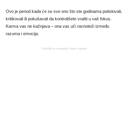
Ovo je period kada će se sve ono što ste godinama potiskivali,
kritikovali ili pokušavali da kontrolišete vratiti u vaš fokus.
Karma vas ne kažnjava – ona vas uči ravnoteži između
razuma i emocija.
Sadržaj se nastavlja nakon oglasa