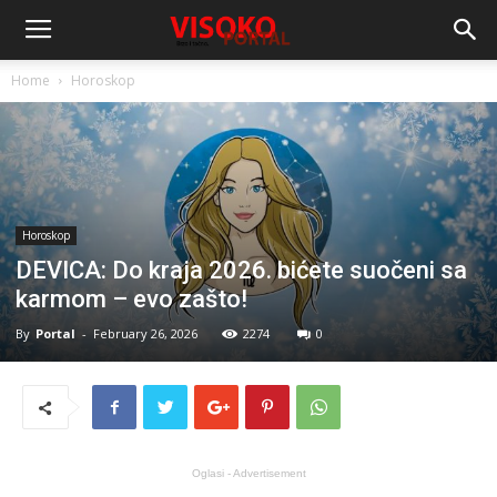
Home
Horoskop
Horoskop
DEVICA: Do kraja 2026. bićete suočeni sa
karmom – evo zašto!
By
Portal
-
February 26, 2026
2274
0
Oglasi - Advertisement