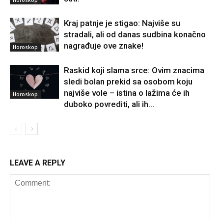
Kraj patnje je stigao: Najviše su
stradali, ali od danas sudbina konačno
nagrađuje ove znake!
Horoskop
Raskid koji slama srce: Ovim znacima
sledi bolan prekid sa osobom koju
najviše vole – istina o lažima će ih
Horoskop
duboko povrediti, ali ih...
LEAVE A REPLY