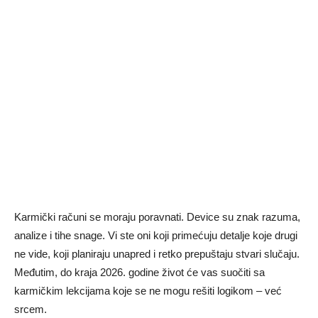
Karmički računi se moraju poravnati. Device su znak razuma,
analize i tihe snage. Vi ste oni koji primećuju detalje koje drugi
ne vide, koji planiraju unapred i retko prepuštaju stvari slučaju.
Međutim, do kraja 2026. godine život će vas suočiti sa
karmičkim lekcijama koje se ne mogu rešiti logikom – već
srcem.