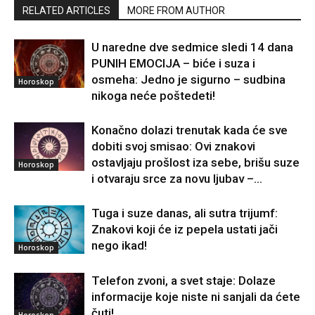
RELATED ARTICLES
MORE FROM AUTHOR
U naredne dve sedmice sledi 14 dana
PUNIH EMOCIJA – biće i suza i
osmeha: Jedno je sigurno – sudbina
Horoskop
nikoga neće poštedeti!
Konačno dolazi trenutak kada će sve
dobiti svoj smisao: Ovi znakovi
ostavljaju prošlost iza sebe, brišu suze
Horoskop
i otvaraju srce za novu ljubav –...
Tuga i suze danas, ali sutra trijumf:
Znakovi koji će iz pepela ustati jači
nego ikad!
Horoskop
Telefon zvoni, a svet staje: Dolaze
informacije koje niste ni sanjali da ćete
čuti!
Horoskop