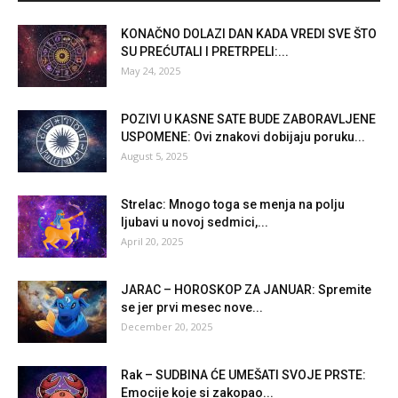
KONAČNO DOLAZI DAN KADA VREDI SVE ŠTO
SU PREĆUTALI I PRETRPELI:...
May 24, 2025
POZIVI U KASNE SATE BUDE ZABORAVLJENE
USPOMENE: Ovi znakovi dobijaju poruku...
August 5, 2025
Strelac: Mnogo toga se menja na polju
ljubavi u novoj sedmici,...
April 20, 2025
JARAC – HOROSKOP ZA JANUAR: Spremite
se jer prvi mesec nove...
December 20, 2025
Rak – SUDBINA ĆE UMEŠATI SVOJE PRSTE:
Emocije koje si zakopao...