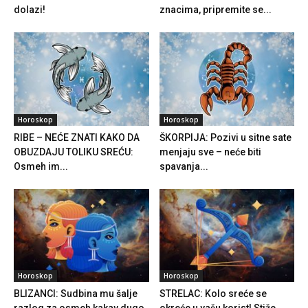
dolazi!
znacima, pripremite se...
Horoskop
Horoskop
RIBE – NEĆE ZNATI KAKO DA
ŠKORPIJA: Pozivi u sitne sate
OBUZDAJU TOLIKU SREĆU:
menjaju sve – neće biti
Osmeh im...
spavanja...
Horoskop
Horoskop
BLIZANCI: Sudbina mu šalje
STRELAC: Kolo sreće se
razlog za osmeh kakav dugo
okreće u vašu korist! Stiže