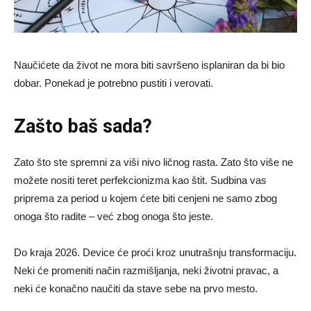
Naučićete da život ne mora biti savršeno isplaniran da bi bio
dobar. Ponekad je potrebno pustiti i verovati.
Zašto baš sada?
Zato što ste spremni za viši nivo ličnog rasta. Zato što više ne
možete nositi teret perfekcionizma kao štit. Sudbina vas
priprema za period u kojem ćete biti cenjeni ne samo zbog
onoga što radite – već zbog onoga što jeste.
Do kraja 2026. Device će proći kroz unutrašnju transformaciju.
Neki će promeniti način razmišljanja, neki životni pravac, a
neki će konačno naučiti da stave sebe na prvo mesto.