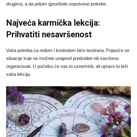
drugima, a da pritom ignorišete sopstvene potrebe.
Najveća karmička lekcija:
Prihvatiti nesavršenost
Vaša potreba za redom i kontrolom biće testirana. Pojaviće se
situacije koje ne možete unapred predvideti niti savršeno
organizovati. U početku će vas to uznemiriti, ali upravo tu leži
vaša lekcija.