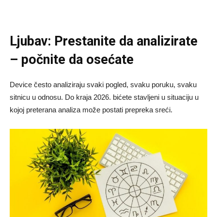
Ljubav: Prestanite da analizirate
– počnite da osećate
Device često analiziraju svaki pogled, svaku poruku, svaku
sitnicu u odnosu. Do kraja 2026. bićete stavljeni u situaciju u
kojoj preterana analiza može postati prepreka sreći.