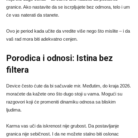
granice. Ako nastavite da se iscrpljujete bez odmora, telo i um
će vas naterati da stanete.
Ovo je period kada učite da vredite više nego što mislite – i da
vaš rad mora biti adekvatno cenjen.
Porodica i odnosi: Istina bez
filtera
Device često ćute da bi sačuvale mir. Međutim, do kraja 2026.
moraćete da kažete ono što dugo stoji u vama. Mogući su
razgovori koji će promeniti dinamiku odnosa sa bliskim
ljudima.
Karma vas uči da iskrenost nije grubost. Da postavljanje
granica nije sebičnost. I da ne možete stalno biti oslonac