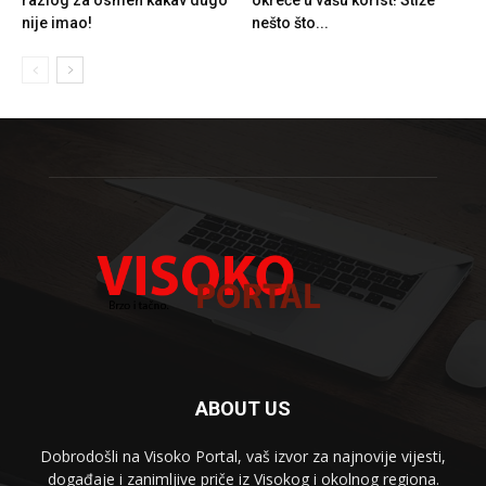
nije imao!
nešto što...
ABOUT US
Dobrodošli na Visoko Portal, vaš izvor za najnovije vijesti,
događaje i zanimljive priče iz Visokog i okolnog regiona.