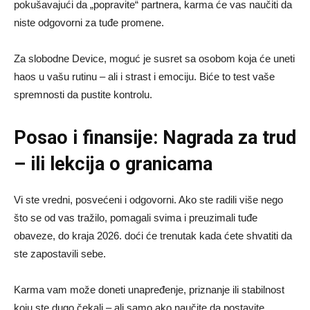
pokušavajući da „popravite“ partnera, karma će vas naučiti da
niste odgovorni za tuđe promene.
Za slobodne Device, moguć je susret sa osobom koja će uneti
haos u vašu rutinu – ali i strast i emociju. Biće to test vaše
spremnosti da pustite kontrolu.
Posao i finansije: Nagrada za trud
– ili lekcija o granicama
Vi ste vredni, posvećeni i odgovorni. Ako ste radili više nego
što se od vas tražilo, pomagali svima i preuzimali tuđe
obaveze, do kraja 2026. doći će trenutak kada ćete shvatiti da
ste zapostavili sebe.
Karma vam može doneti unapređenje, priznanje ili stabilnost
koju ste dugo čekali – ali samo ako naučite da postavite