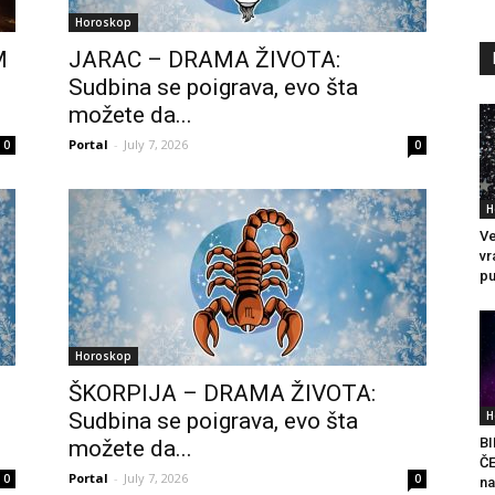
Horoskop
M
JARAC – DRAMA ŽIVOTA:
Sudbina se poigrava, evo šta
možete da...
Portal
-
July 7, 2026
0
0
H
Ve
vr
pu
Horoskop
ŠKORPIJA – DRAMA ŽIVOTA:
Sudbina se poigrava, evo šta
H
BI
možete da...
ČE
Portal
-
July 7, 2026
0
0
na