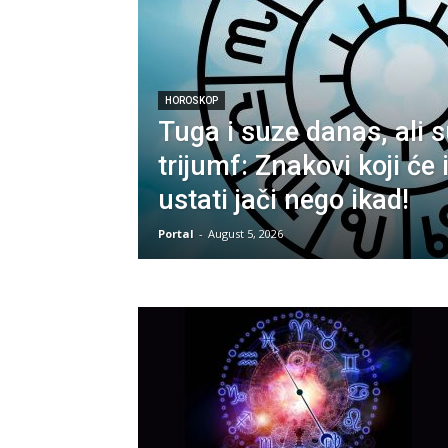
HOROSKOP
Tuga i suze danas, ali s
trijumf: Znakovi koji će 
ustati jači nego ikad!
Portal
-
August 5, 2026