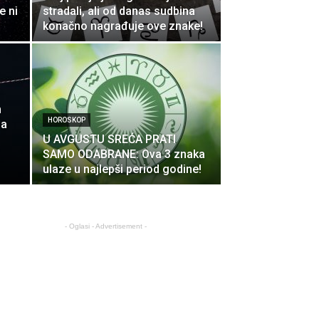
e ni
stradali, ali od danas sudbina
konačno nagrađuje ove znake!
m
HOROSKOP
sa
U AVGUSTU SREĆA PRATI
SAMO ODABRANE: Ova 3 znaka
ulaze u najlepši period godine!
- Oglasi - Advertisement -