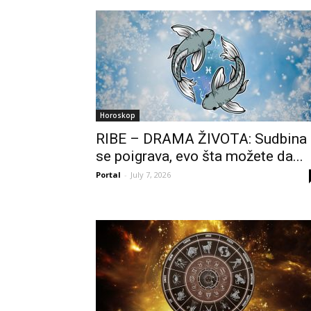
Horoskop
RIBE – DRAMA ŽIVOTA: Sudbina
se poigrava, evo šta možete da...
Portal
-
July 7, 2026