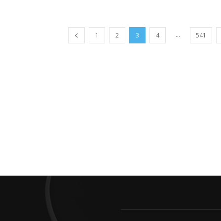
...
1
2
3
4
541