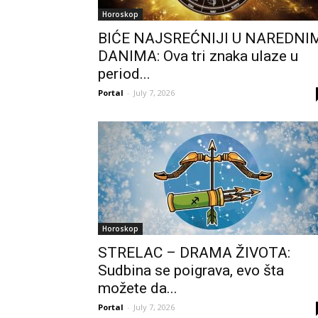
Horoskop
BIĆE NAJSREĆNIJI U NAREDNI
DANIMA: Ova tri znaka ulaze u
period...
Portal
-
July 7, 2026
Horoskop
STRELAC – DRAMA ŽIVOTA:
Sudbina se poigrava, evo šta
možete da...
Portal
-
July 7, 2026