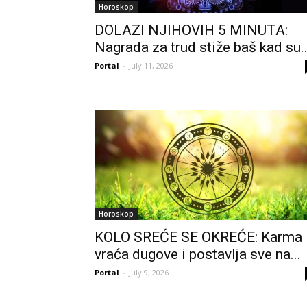
Horoskop
DOLAZI NJIHOVIH 5 MINUTA:
Nagrada za trud stiže baš kad su..
Portal
-
July 11, 2026
Horoskop
KOLO SREĆE SE OKREĆE: Karma
vraća dugove i postavlja sve na...
Portal
-
July 9, 2026