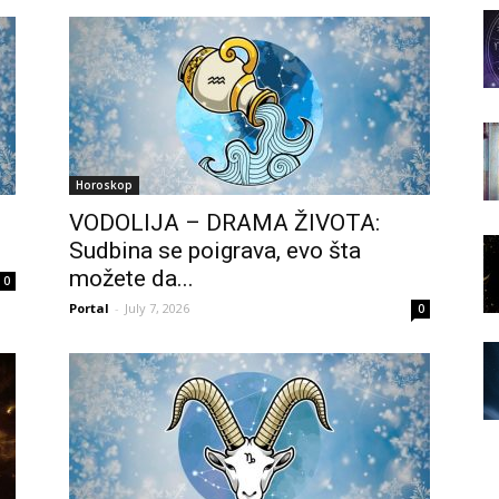
Horoskop
VODOLIJA – DRAMA ŽIVOTA:
Sudbina se poigrava, evo šta
možete da...
0
Portal
-
July 7, 2026
0