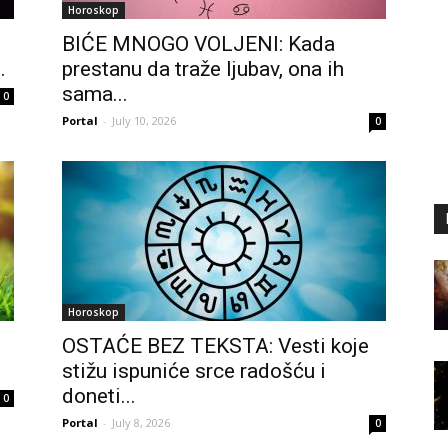
Horoskop
BIĆE MNOGO VOLJENI: Kada
.
prestanu da traže ljubav, ona ih
sama...
0
Portal
-
July 10, 2026
0
Horoskop
OSTAĆE BEZ TEKSTA: Vesti koje
stižu ispuniće srce radošću i
doneti...
0
Portal
-
July 8, 2026
0