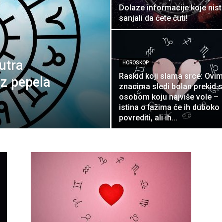
Dolaze informacije koje nist
sanjali da ćete čuti!
utra
HOROSKOP
Raskid koji slama srce: Ovi
iz pepela
znacima sledi bolan prekid 
osobom koju najviše vole –
istina o lažima će ih duboko
povrediti, ali ih...