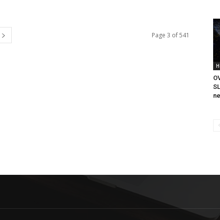
Page 3 of 541
H
OV
S
ne