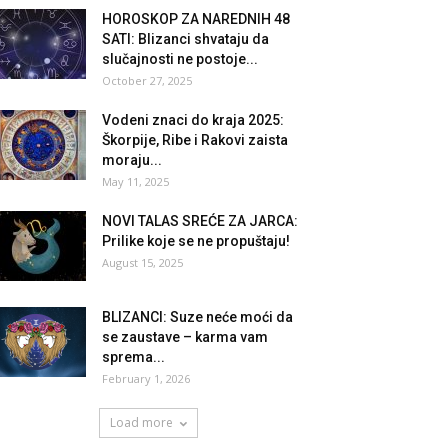
HOROSKOP ZA NAREDNIH 48
SATI: Blizanci shvataju da
slučajnosti ne postoje...
October 27, 2025
Vodeni znaci do kraja 2025:
Škorpije, Ribe i Rakovi zaista
moraju...
May 11, 2025
NOVI TALAS SREĆE ZA JARCA:
Prilike koje se ne propuštaju!
August 15, 2025
BLIZANCI: Suze neće moći da
se zaustave – karma vam
sprema...
February 1, 2026
Load more