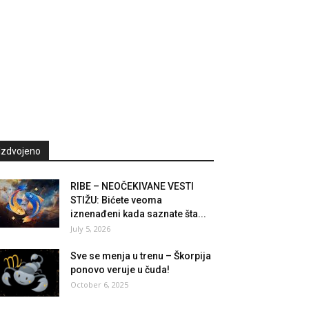
Izdvojeno
RIBE – NEOČEKIVANE VESTI
STIŽU: Bićete veoma
iznenađeni kada saznate šta...
July 5, 2026
Sve se menja u trenu – Škorpija
ponovo veruje u čuda!
October 6, 2025