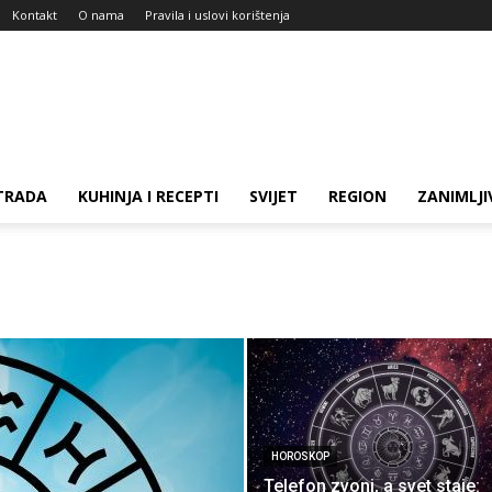
Kontakt
O nama
Pravila i uslovi korištenja
TRADA
KUHINJA I RECEPTI
SVIJET
REGION
ZANIMLJI
HOROSKOP
Telefon zvoni, a svet staje: