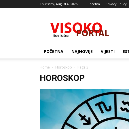
Thursday, August 6, 2026
Početna
Privacy Policy
Visocki
portal
POČETNA
NAJNOVIJE
VIJESTI
ES
Home
Horoskop
Page 3
HOROSKOP