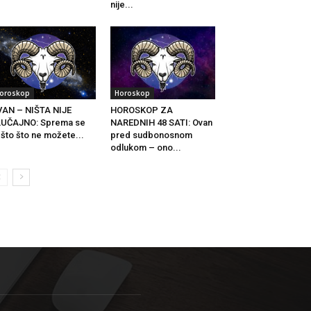
nije...
oroskop
Horoskop
AN – NIŠTA NIJE
HOROSKOP ZA
LUČAJNO: Sprema se
NAREDNIH 48 SATI: Ovan
što što ne možete...
pred sudbonosnom
odlukom – ono...