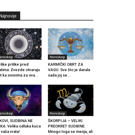
Najnovije
oroskop
Horoskop
like prilike pred
KARMIČKI OBRT ZA
atima: Zvezde otvaraju
VAGU: Sve što je davala
t ka snovima za ova...
sada joj se...
oroskop
Horoskop
KOVI, SUDBINA NE
ŠKORPIJA – VELIKI
KA: Velika odluka kuca
PREOKRET SUDBINE:
 vaša vrata!
Mnogo toga se menja, ali