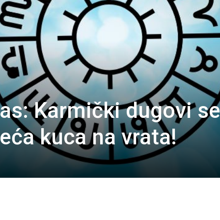
vas: Karmički dugovi s
reća kuca na vrata!