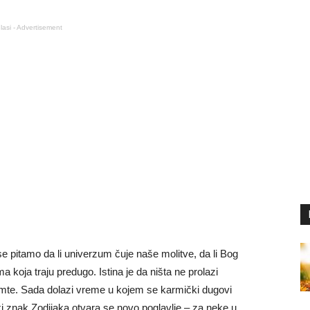
lasi - Advertisement
se pitamo da li univerzum čuje naše molitve, da li Bog
a koja traju predugo. Istina je da ništa ne prolazi
amte. Sada dolazi vreme u kojem se karmički dugovi
ki znak Zodijaka otvara se novo poglavlje – za neke u