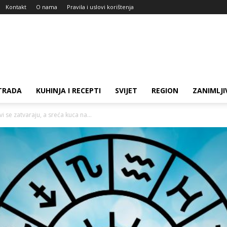
Kontakt
O nama
Pravila i uslovi korištenja
TRADA
KUHINJA I RECEPTI
SVIJET
REGION
ZANIMLJI
i se zatvaraju, a sreća kuca na...