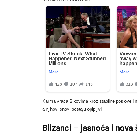
Karma vraća Bikovima kroz stabilne poslove i mat
a njihovi snovi postaju opipljivi.
Blizanci – jasnoća i nova