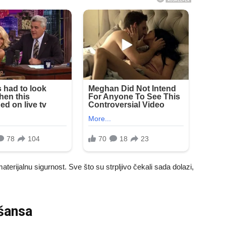
erijalnu sigurnost. Sve što su strpljivo čekali sada dolazi,
 šansa