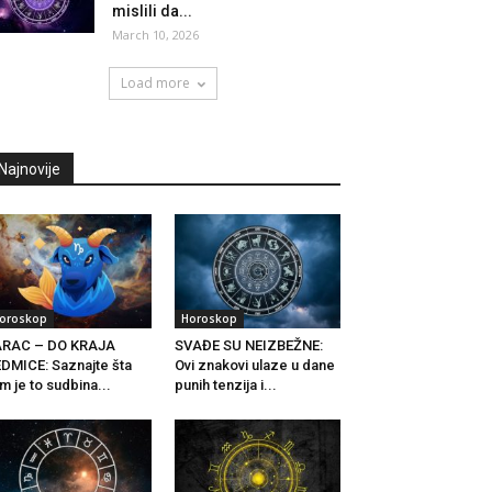
mislili da...
March 10, 2026
Load more
Najnovije
oroskop
Horoskop
ARAC – DO KRAJA
SVAĐE SU NEIZBEŽNE:
DMICE: Saznajte šta
Ovi znakovi ulaze u dane
m je to sudbina...
punih tenzija i...