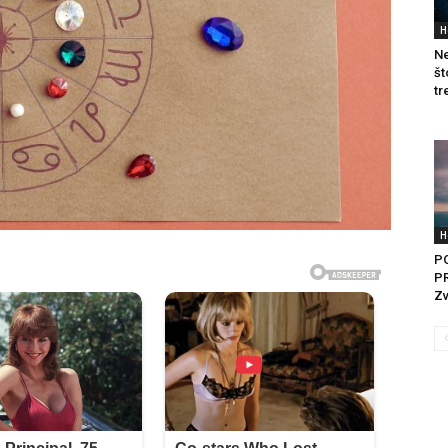
H
Ne
št
tr
H
P
PR
Zv