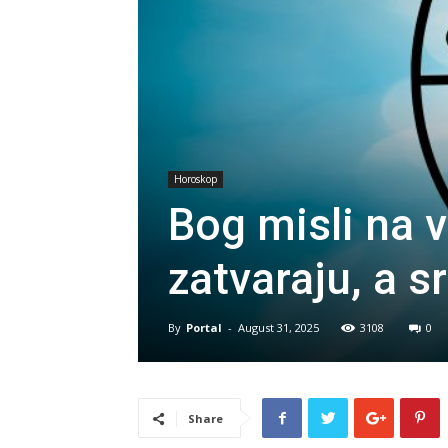
Horoskop
Bog misli na 
zatvaraju, a s
By
Portal
-
August 31, 2025
3108
0
Share