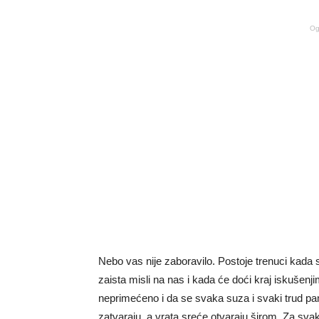
Og
Nebo vas nije zaboravilo. Postoje trenuci kada 
zaista misli na nas i kada će doći kraj iskušenjim
neprimećeno i da se svaka suza i svaki trud p
zatvaraju, a vrata sreće otvaraju širom. Za sva