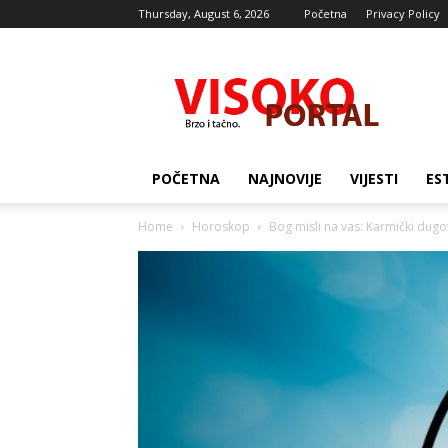
Thursday, August 6, 2026
Početna
Privacy Policy
Visocki
portal
POČETNA
NAJNOVIJE
VIJESTI
ES
Home
Horoskop
Bog misli na vas: Karmički dugov