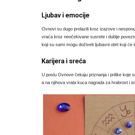
Ljubav i emocije
Ovnovi su dugo prolazili kroz izazove i nespora
vraća kroz neočekivane susrete i dublje povezi
koji su sami mogu doživeti ljubavni obrt koji će 
Karijera i sreća
U poslu Ovnove čekaju priznanja i prilike koje 
a na njihova vrata kuca nagrada za hrabrost i is