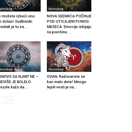
oroskop
Horoskop
 možete izbeći ono
NOVA SEDMICA POČINJE
o dolazi: Sudbinski
POD UTICAJEM PUNOG
enutak je tu za...
MESECA: Emocije izbijaju
na površinu...
oroskop
Horoskop
ONOVO SA NJIM? NE –
OVAN: Radovaćete se
EVIŠE JE BOLELO:
kao malo dete! Mnogo
ezde kažu da...
lepih vesti je na...