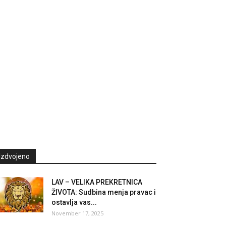
Izdvojeno
LAV – VELIKA PREKRETNICA
ŽIVOTA: Sudbina menja pravac i
ostavlja vas...
November 17, 2025