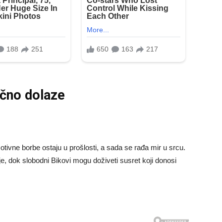
ačno dolaze
motivne borbe ostaju u prošlosti, a sada se rađa mir u srcu.
, dok slobodni Bikovi mogu doživeti susret koji donosi