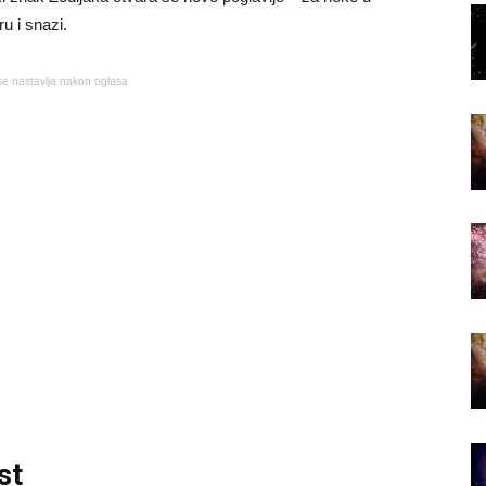
u i snazi.
se nastavlja nakon oglasa
st