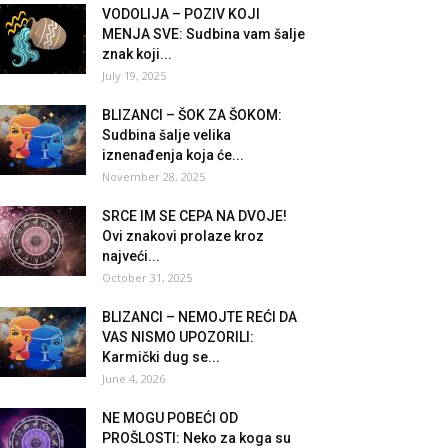
VODOLIJA – POZIV KOJI
MENJA SVE: Sudbina vam šalje
znak koji...
July 19, 2025
BLIZANCI – ŠOK ZA ŠOKOM:
Sudbina šalje velika
iznenađenja koja će...
November 28, 2025
SRCE IM SE CEPA NA DVOJE!
Ovi znakovi prolaze kroz
najveći...
October 31, 2025
BLIZANCI – NEMOJTE REĆI DA
VAS NISMO UPOZORILI:
Karmički dug se...
June 4, 2026
NE MOGU POBEĆI OD
PROŠLOSTI: Neko za koga su