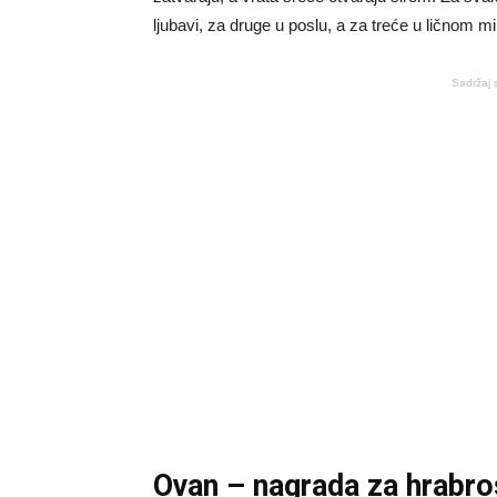
ljubavi, za druge u poslu, a za treće u ličnom mir
Sadržaj 
Ovan – nagrada za hrabro