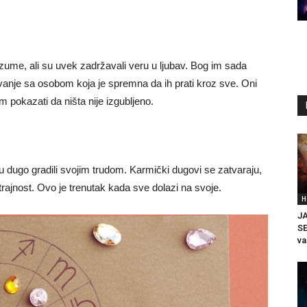
zume, ali su uvek zadržavali veru u ljubav. Bog im sada
vanje sa osobom koja je spremna da ih prati kroz sve. Oni
im pokazati da ništa nije izgubljeno.
su dugo gradili svojim trudom. Karmički dugovi se zatvaraju,
trajnost. Ovo je trenutak kada sve dolazi na svoje.
H
J
SE
va