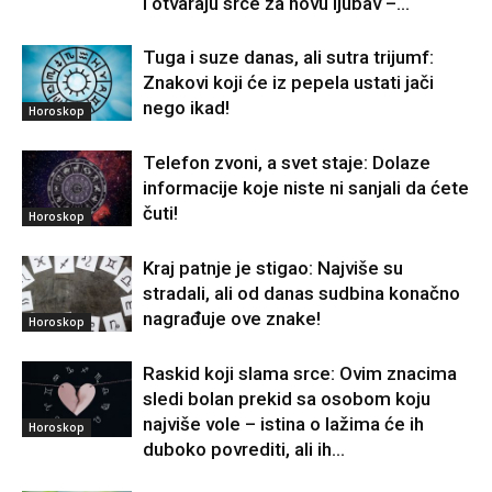
i otvaraju srce za novu ljubav –...
Tuga i suze danas, ali sutra trijumf:
Znakovi koji će iz pepela ustati jači
nego ikad!
Horoskop
Telefon zvoni, a svet staje: Dolaze
informacije koje niste ni sanjali da ćete
čuti!
Horoskop
Kraj patnje je stigao: Najviše su
stradali, ali od danas sudbina konačno
nagrađuje ove znake!
Horoskop
Raskid koji slama srce: Ovim znacima
sledi bolan prekid sa osobom koju
najviše vole – istina o lažima će ih
Horoskop
duboko povrediti, ali ih...