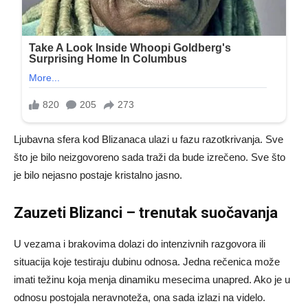
Ljubavna sfera kod Blizanaca ulazi u fazu razotkrivanja. Sve
što je bilo neizgovoreno sada traži da bude izrečeno. Sve što
je bilo nejasno postaje kristalno jasno.
Zauzeti Blizanci – trenutak suočavanja
U vezama i brakovima dolazi do intenzivnih razgovora ili
situacija koje testiraju dubinu odnosa. Jedna rečenica može
imati težinu koja menja dinamiku mesecima unapred. Ako je u
odnosu postojala neravnoteža, ona sada izlazi na videlo.