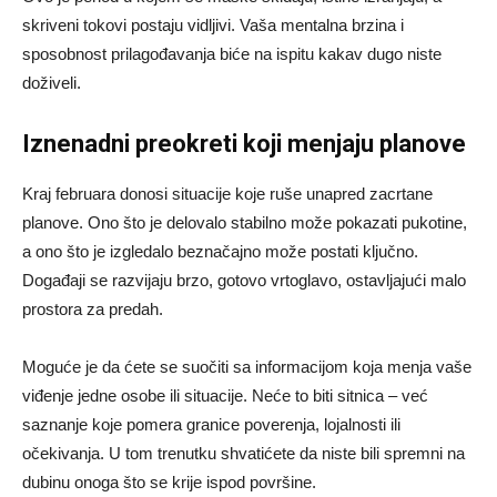
skriveni tokovi postaju vidljivi. Vaša mentalna brzina i
sposobnost prilagođavanja biće na ispitu kakav dugo niste
doživeli.
Iznenadni preokreti koji menjaju planove
Kraj februara donosi situacije koje ruše unapred zacrtane
planove. Ono što je delovalo stabilno može pokazati pukotine,
a ono što je izgledalo beznačajno može postati ključno.
Događaji se razvijaju brzo, gotovo vrtoglavo, ostavljajući malo
prostora za predah.
Moguće je da ćete se suočiti sa informacijom koja menja vaše
viđenje jedne osobe ili situacije. Neće to biti sitnica – već
saznanje koje pomera granice poverenja, lojalnosti ili
očekivanja. U tom trenutku shvatićete da niste bili spremni na
dubinu onoga što se krije ispod površine.