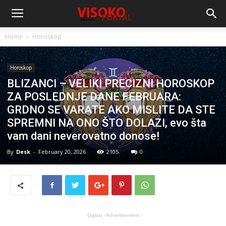
Home
Horoskop
Horoskop
BLIZANCI – VELIKI PRECIZNI HOROSKOP
ZA POSLEDNJE DANE FEBRUARA:
GRDNO SE VARATE AKO MISLITE DA STE
SPREMNI NA ONO ŠTO DOLAZI, evo šta
vam dani neverovatno donose!
By
Desk
-
February 20, 2026
2105
0
Oglasi - Advertisement