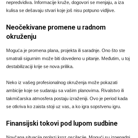
nepredvidiva. Informacije kruže, dogovori se menjaju, a iza
kulisa se dešavaju stvari koje još nisu potpuno vidljive.
Neočekivane promene u radnom
okruženju
Moguća je promena plana, projekta ili saradnje. Ono što ste
smatrali sigurnim može biti dovedeno u pitanje. Međutim, u toj
destabilizaciji krije se nova prilika.
Neko iz vašeg profesionalnog okruženja može pokazati
ambicije koje se sudaraju sa vašim planovima. Rivalstvo ili
takmičarska atmosfera postaju izraženiji. Ovo je period kada
se otkriva ko zaista stoji uz vas, a ko igra sopstvenu igru.
Finansijski tokovi pod lupom sudbine
Novčana situacija prolazi kroz oscilacije. Mogući su iznenadni