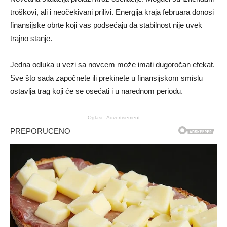
troškovi, ali i neočekivani prilivi. Energija kraja februara donosi
finansijske obrte koji vas podsećaju da stabilnost nije uvek
trajno stanje.
Jedna odluka u vezi sa novcem može imati dugoročan efekat.
Sve što sada započnete ili prekinete u finansijskom smislu
ostavlja trag koji će se osećati i u narednom periodu.
Oglasi - Advertisement