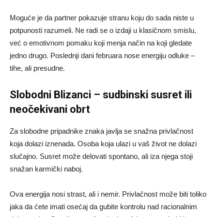
Moguće je da partner pokazuje stranu koju do sada niste u
potpunosti razumeli. Ne radi se o izdaji u klasičnom smislu,
već o emotivnom pomaku koji menja način na koji gledate
jedno drugo. Poslednji dani februara nose energiju odluke –
tihe, ali presudne.
Slobodni Blizanci – sudbinski susret ili
neočekivani obrt
Za slobodne pripadnike znaka javlja se snažna privlačnost
koja dolazi iznenada. Osoba koja ulazi u vaš život ne dolazi
slučajno. Susret može delovati spontano, ali iza njega stoji
snažan karmički naboj.
Ova energija nosi strast, ali i nemir. Privlačnost može biti toliko
jaka da ćete imati osećaj da gubite kontrolu nad racionalnim