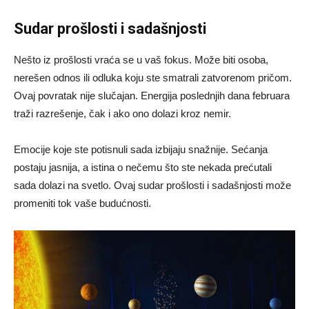
Sudar prošlosti i sadašnjosti
Nešto iz prošlosti vraća se u vaš fokus. Može biti osoba,
nerešen odnos ili odluka koju ste smatrali zatvorenom pričom.
Ovaj povratak nije slučajan. Energija poslednjih dana februara
traži razrešenje, čak i ako ono dolazi kroz nemir.
Emocije koje ste potisnuli sada izbijaju snažnije. Sećanja
postaju jasnija, a istina o nečemu što ste nekada prećutali
sada dolazi na svetlo. Ovaj sudar prošlosti i sadašnjosti može
promeniti tok vaše budućnosti.