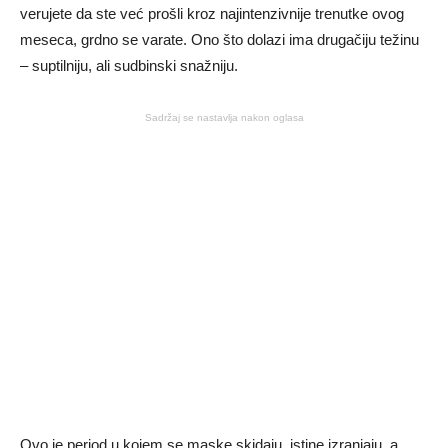
verujete da ste već prošli kroz najintenzivnije trenutke ovog
meseca, grdno se varate. Ono što dolazi ima drugačiju težinu
– suptilniju, ali sudbinski snažniju.
Sadržaj se nastavlja nakon oglasa
Ovo je period u kojem se maske skidaju, istine izranjaju, a