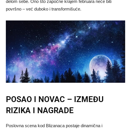
delom sebe. Ono što započne krajem februara neće biti
površno – već duboko i transformišuće.
POSAO I NOVAC – IZMEĐU
RIZIKA I NAGRADE
Poslovna scena kod Blizanaca postaje dinamična i