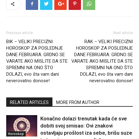
Previous article
Next article
BIK – VELIKI PRECIZNI
RAK – VELIKI PRECIZNI
HOROSKOP ZA POSLEDNJE
HOROSKOP ZA POSLEDNJE
DANE FEBRUARA: GRDNO SE
DANE FEBRUARA: GRDNO SE
VARATE AKO MISLITE DA STE
VARATE AKO MISLITE DA STE
SPREMNI NA ONO ŠTO
SPREMNI NA ONO ŠTO
DOLAZI, evo šta vam dani
DOLAZI, evo šta vam dani
neverovatno donose!
neverovatno donose!
RELATED ARTICLES
MORE FROM AUTHOR
Konačno dolazi trenutak kada će sve
dobiti svoj smisao: Ovi znakovi
ostavljaju prošlost iza sebe, brišu suze
Horoskop