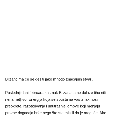
Blizancima će se desiti jako mnogo značajnih stvari.
Poslednji dani februara za znak Blizanaca ne dolaze tiho niti
nenametljivo. Energija koja se spušta na vaš znak nosi
preokrete, razotkrivanja i unutrašnje lomove koji menjaju
pravac događaja brže nego što ste mislili da je moguće. Ako