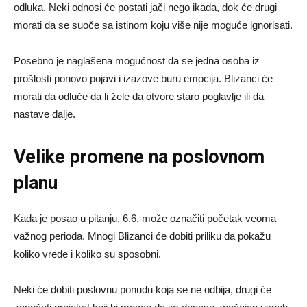
odluka. Neki odnosi će postati jači nego ikada, dok će drugi
morati da se suoče sa istinom koju više nije moguće ignorisati.
Posebno je naglašena mogućnost da se jedna osoba iz
prošlosti ponovo pojavi i izazove buru emocija. Blizanci će
morati da odluče da li žele da otvore staro poglavlje ili da
nastave dalje.
Velike promene na poslovnom
planu
Kada je posao u pitanju, 6.6. može označiti početak veoma
važnog perioda. Mnogi Blizanci će dobiti priliku da pokažu
koliko vrede i koliko su sposobni.
Neki će dobiti poslovnu ponudu koja se ne odbija, drugi će