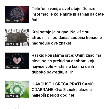
Telefon zvoni, a svet staje: Dolaze
informacije koje niste ni sanjali da ćete
čuti!
Horoskop
Kraj patnje je stigao: Najviše su
stradali, ali od danas sudbina konačno
nagrađuje ove znake!
Horoskop
Raskid koji slama srce: Ovim znacima
sledi bolan prekid sa osobom koju
najviše vole – istina o lažima će ih
Horoskop
duboko povrediti, ali ih...
U AVGUSTU SREĆA PRATI SAMO
ODABRANE: Ova 3 znaka ulaze u
najlepši period godine!
Horoskop