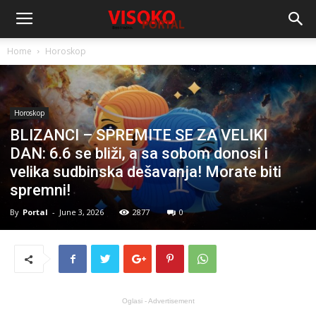
Home
Horoskop
Horoskop
BLIZANCI – SPREMITE SE ZA VELIKI
DAN: 6.6 se bliži, a sa sobom donosi i
velika sudbinska dešavanja! Morate biti
spremni!
By
Portal
-
June 3, 2026
2877
0
Oglasi - Advertisement