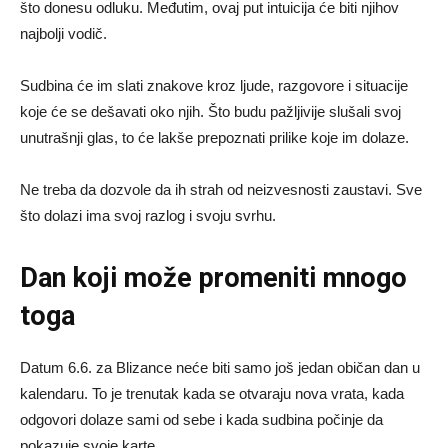
što donesu odluku. Međutim, ovaj put intuicija će biti njihov
najbolji vodič.
Sudbina će im slati znakove kroz ljude, razgovore i situacije
koje će se dešavati oko njih. Što budu pažljivije slušali svoj
unutrašnji glas, to će lakše prepoznati prilike koje im dolaze.
Ne treba da dozvole da ih strah od neizvesnosti zaustavi. Sve
što dolazi ima svoj razlog i svoju svrhu.
Dan koji može promeniti mnogo
toga
Datum 6.6. za Blizance neće biti samo još jedan običan dan u
kalendaru. To je trenutak kada se otvaraju nova vrata, kada
odgovori dolaze sami od sebe i kada sudbina počinje da
pokazuje svoje karte.