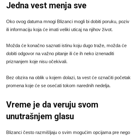
Jedna vest menja sve
Oko ovog datuma mnogi Blizanci mogli bi dobiti poruku, poziv
ili informaciju koja će imati veliki uticaj na njihov život.
Možda će konačno saznati istinu koju dugo traže, možda će
dobiti odgovor na važno pitanje ili će ih neko iznenaditi
priznanjem koje nisu očekivali.
Bez obzira na oblik u kojem dolazi, ta vest će označiti početak
promena koje će se osećati tokom narednih nedelja.
Vreme je da veruju svom
unutrašnjem glasu
Blizanci često razmišljaju o svim mogućim opcijama pre nego