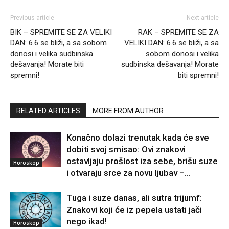
Previous article
Next article
BIK – SPREMITE SE ZA VELIKI
RAK – SPREMITE SE ZA
DAN: 6.6 se bliži, a sa sobom
VELIKI DAN: 6.6 se bliži, a sa
donosi i velika sudbinska
sobom donosi i velika
dešavanja! Morate biti
sudbinska dešavanja! Morate
spremni!
biti spremni!
RELATED ARTICLES
MORE FROM AUTHOR
Konačno dolazi trenutak kada će sve
dobiti svoj smisao: Ovi znakovi
ostavljaju prošlost iza sebe, brišu suze
Horoskop
i otvaraju srce za novu ljubav –...
Tuga i suze danas, ali sutra trijumf:
Znakovi koji će iz pepela ustati jači
nego ikad!
Horoskop