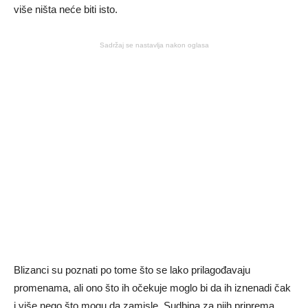
više ništa neće biti isto.
Sadržaj se nastavlja nakon oglasa
Blizanci su poznati po tome što se lako prilagođavaju
promenama, ali ono što ih očekuje moglo bi da ih iznenadi čak
i više nego što mogu da zamisle. Sudbina za njih priprema