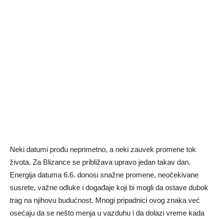
Neki datumi prođu neprimetno, a neki zauvek promene tok
života. Za Blizance se približava upravo jedan takav dan.
Energija datuma 6.6. donosi snažne promene, neočekivane
susrete, važne odluke i događaje koji bi mogli da ostave dubok
trag na njihovu budućnost. Mnogi pripadnici ovog znaka već
osećaju da se nešto menja u vazduhu i da dolazi vreme kada