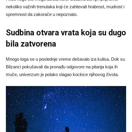
nekoliko važnih trenutaka koji će zahtevati hrabrost, mudrost i
spremnost da zakorače u nepoznato.
Sudbina otvara vrata koja su dugo
bila zatvorena
Mnogo toga se u poslednje vreme dešavalo iza kulisa. Dok su
Blizanci pokušavali da pronađu odgovore na pitanja koja ih
muče, univerzum je polako slagao kockice njihovog života.