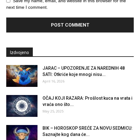
Save my name, email, and website in this browser for the
next time I comment.
Izdvojeno
JARAC – UPOZORENJE ZA NAREDNIH 48
SATI: Otkriće koje mnogi nisu...
April 16, 2026
OČAJ KOJI RAZARA: Prošlost kuca na vrata i
vraća ono što...
May 25, 2025
BIK – HOROSKOP SREĆE ZA NOVU SEDMICU:
Saznajte kog dana će...