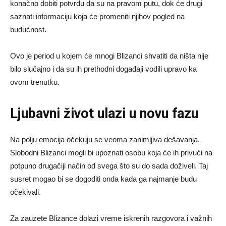
konačno dobiti potvrdu da su na pravom putu, dok će drugi
saznati informaciju koja će promeniti njihov pogled na
budućnost.
Ovo je period u kojem će mnogi Blizanci shvatiti da ništa nije
bilo slučajno i da su ih prethodni događaji vodili upravo ka
ovom trenutku.
Ljubavni život ulazi u novu fazu
Na polju emocija očekuju se veoma zanimljiva dešavanja.
Slobodni Blizanci mogli bi upoznati osobu koja će ih privući na
potpuno drugačiji način od svega što su do sada doživeli. Taj
susret mogao bi se dogoditi onda kada ga najmanje budu
očekivali.
Za zauzete Blizance dolazi vreme iskrenih razgovora i važnih