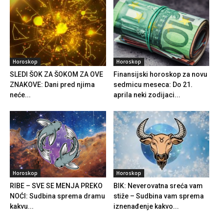
Horoskop
Horoskop
SLEDI ŠOK ZA ŠOKOM ZA OVE
Finansijski horoskop za novu
ZNAKOVE: Dani pred njima
sedmicu meseca: Do 21.
neće...
aprila neki zodijaci...
Horoskop
Horoskop
RIBE – SVE SE MENJA PREKO
BIK: Neverovatna sreća vam
NOĆI: Sudbina sprema dramu
stiže – Sudbina vam sprema
kakvu...
iznenađenje kakvo...