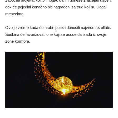
započeti projekat koji bi mogao da im donese značajan uspeh,
dok će pojedini konačno biti nagrađeni za trud koji su ulagali
mesecima.
Ovo je vreme kada će hrabri potezi donositi najveće rezultate.
Sudbina će favorizovati one koji se usude da izađu iz svoje
zone komfora.