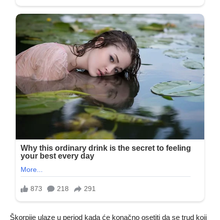
Škorpije ulaze u period kada će konačno osetiti da se trud koji