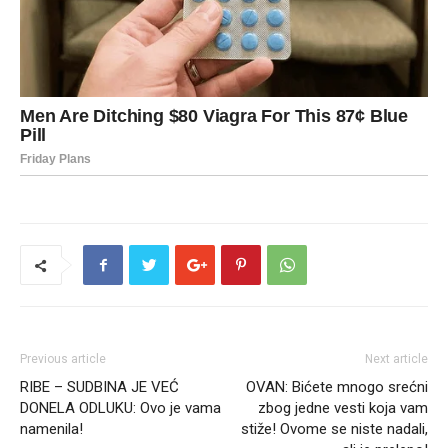
Previous article
Next article
RIBE – SUDBINA JE VEĆ
OVAN: Bićete mnogo srećni
DONELA ODLUKU: Ovo je vama
zbog jedne vesti koja vam
namenila!
stiže! Ovome se niste nadali,