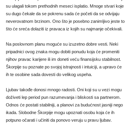
su ulagali tokom prethodnih meseci isplatio. Mnoge stvari koje
su dugo čekale da se pokrenu sada će početi da se odvijaju
neverovatnom brzinom. Ono što je posebno zanimljivo jeste to
što će sreća dolaziti iz pravaca iz kojih su najmanje očekivali.
Na poslovnom planu moguće su izuzetno dobre vesti. Neki
pripadnici ovog znaka mogu dobiti ponudu koja će promeniti
njihov pravac karijere ili im doneti veću finansijsku stabilnost.
Škorpije su poznate po svojoj istrajnosti i intuiciji, a upravo će
ih te osobine sada dovesti do velikog uspeha.
Ljubav takođe donosi mnogo radosti. Oni koji su u vezi mogu
doživeti lep period pun razumevanja i bliskosti sa partnerom.
Odnos će postati stabilniji, a planovi za budućnost jasniji nego
ikada. Slobodne Škorpije mogu upoznati osobu koja će ih
potpuno očarati i učiniti da ponovo veruju u pravu ljubav.