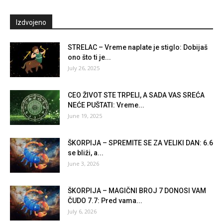
Izdvojeno
STRELAC – Vreme naplate je stiglo: Dobijaš
ono što ti je...
July 26, 2025
CEO ŽIVOT STE TRPELI, A SADA VAS SREĆA
NEĆE PUŠTATI: Vreme...
June 19, 2025
ŠKORPIJA – SPREMITE SE ZA VELIKI DAN: 6.6
se bliži, a...
June 3, 2026
ŠKORPIJA – MAGIČNI BROJ 7 DONOSI VAM
ČUDO 7.7: Pred vama...
July 6, 2026