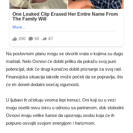
Na poslovnom planu mogu se otvoriti vrata o kojima su dugo
maštali. Neki Ovnovi će dobiti priliku da pokažu svoj puni
potencijal, dok će drugi konačno dobiti priznanje za svoj rad.
Finansijska situacija takođe može početi da se popravlja, što
će im doneti dodatni osećaj sigurnosti.
U ljubavi ih očekuju veoma lepi trenuci. Oni koji su u vezi
mogu osetiti novu iskru u odnosu sa partnerom, dok slobodni
Ovnovi imaju velike šanse da upoznaju osobu koja će ih
potpuno osvojiti svojom energijom i harizmom.