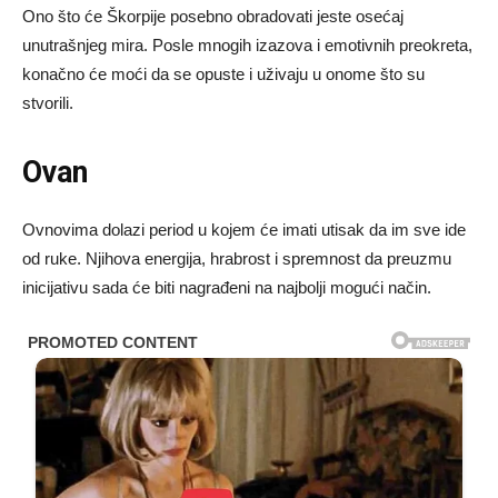
Ono što će Škorpije posebno obradovati jeste osećaj
unutrašnjeg mira. Posle mnogih izazova i emotivnih preokreta,
konačno će moći da se opuste i uživaju u onome što su
stvorili.
Ovan
Ovnovima dolazi period u kojem će imati utisak da im sve ide
od ruke. Njihova energija, hrabrost i spremnost da preuzmu
inicijativu sada će biti nagrađeni na najbolji mogući način.