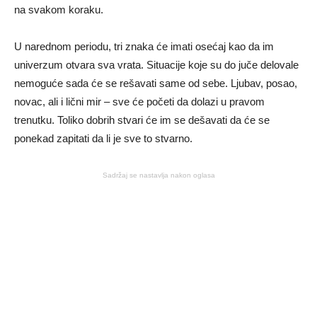
na svakom koraku.
U narednom periodu, tri znaka će imati osećaj kao da im
univerzum otvara sva vrata. Situacije koje su do juče delovale
nemoguće sada će se rešavati same od sebe. Ljubav, posao,
novac, ali i lični mir – sve će početi da dolazi u pravom
trenutku. Toliko dobrih stvari će im se dešavati da će se
ponekad zapitati da li je sve to stvarno.
Sadržaj se nastavlja nakon oglasa