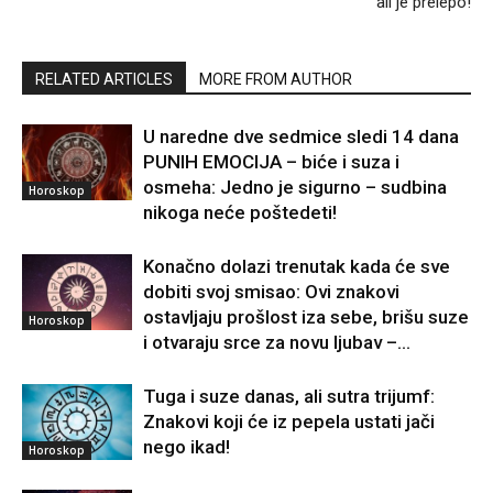
ali je prelepo!
RELATED ARTICLES
MORE FROM AUTHOR
U naredne dve sedmice sledi 14 dana
PUNIH EMOCIJA – biće i suza i
osmeha: Jedno je sigurno – sudbina
Horoskop
nikoga neće poštedeti!
Konačno dolazi trenutak kada će sve
dobiti svoj smisao: Ovi znakovi
ostavljaju prošlost iza sebe, brišu suze
Horoskop
i otvaraju srce za novu ljubav –...
Tuga i suze danas, ali sutra trijumf:
Znakovi koji će iz pepela ustati jači
nego ikad!
Horoskop