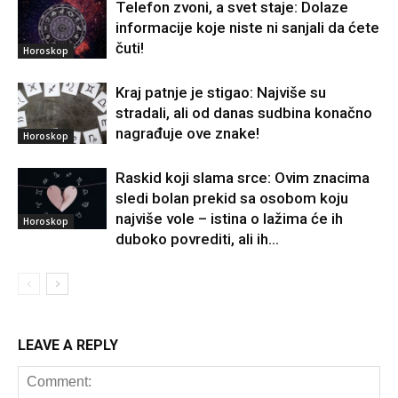
Telefon zvoni, a svet staje: Dolaze
informacije koje niste ni sanjali da ćete
čuti!
Horoskop
Kraj patnje je stigao: Najviše su
stradali, ali od danas sudbina konačno
nagrađuje ove znake!
Horoskop
Raskid koji slama srce: Ovim znacima
sledi bolan prekid sa osobom koju
najviše vole – istina o lažima će ih
Horoskop
duboko povrediti, ali ih...
LEAVE A REPLY