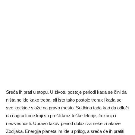
Sreća ih prati u stopu. U životu postoje periodi kada se čini da
ništa ne ide kako treba, ali isto tako postoje trenuci kada se
sve kockice slože na pravo mesto. Sudbina tada kao da odluči
da nagradi one koji su prošli kroz teške lekcije, čekanja i
neizvesnosti. Upravo takav period dolazi za neke znakove
Zodijaka. Energija planeta im ide u prilog, a sreća će ih pratiti