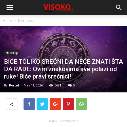
Home
Horoskop
Horoskop
BIĆE TOLIKO SREĆNI DA NEĆE ZNATI ŠTA
DA RADE: Ovim znakovima sve polazi od
ruke! Biće pravi srećnici!
By
Portal
-
May 11, 2026
5681
0
Oglasi - Advertisement