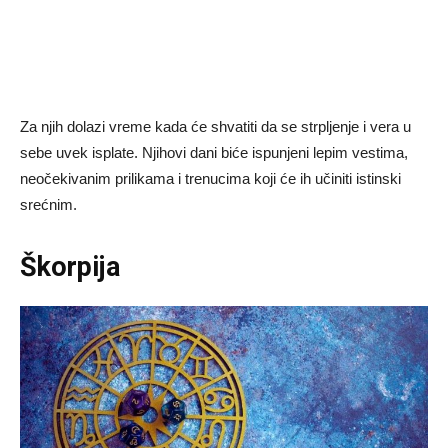
Za njih dolazi vreme kada će shvatiti da se strpljenje i vera u
sebe uvek isplate. Njihovi dani biće ispunjeni lepim vestima,
neočekivanim prilikama i trenucima koji će ih učiniti istinski
srećnim.
Škorpija