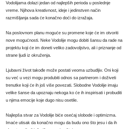
Vodolijama dolazi jedan od najlepših perioda u poslednje
vreme. Njihova kreativnost, ideje i jedinstven način
razmišljanja sada će konačno doći do izražaja.
Na poslovnom planu moguće su promene koje će im otvoriti
nove mogućnosti. Neke Vodolije mogu dobiti šansu da rade na
projektu koji će im doneti veliko zadovoljstvo, ali i priznanje od
strane ljudi iz okruženja.
Ljubavni život takođe može postati veoma uzbudljiv. Oni koji
su već u vezi mogu produbiti odnos sa partnerom i doživeti
trenutke koji će ih još više povezati. Slobodne Vodolije imaju
velike šanse da upoznaju nekoga ko će ih inspirisati i probuditi
u njima emocije koje dugo nisu osetile.
Najlepša stvar za Vodolije biće osećaj slobode i optimizma.
Imaće utisak da konačno mogu da budu ono što jesu i da ih