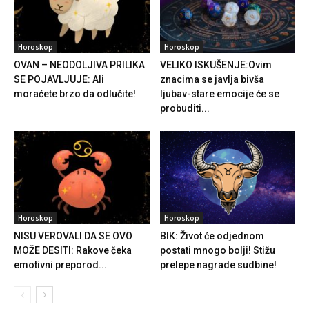
Horoskop
Horoskop
OVAN – NEODOLJIVA PRILIKA
VELIKO ISKUŠENJE:Ovim
SE POJAVLJUJE: Ali
znacima se javlja bivša
moraćete brzo da odlučite!
ljubav-stare emocije će se
probuditi...
Horoskop
Horoskop
NISU VEROVALI DA SE OVO
BIK: Život će odjednom
MOŽE DESITI: Rakove čeka
postati mnogo bolji! Stižu
emotivni preporod...
prelepe nagrade sudbine!