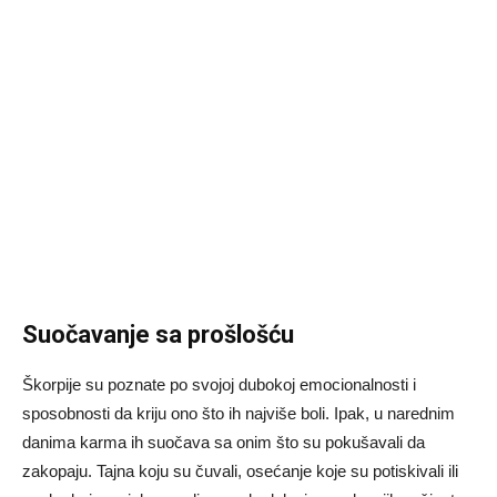
Suočavanje sa prošlošću
Škorpije su poznate po svojoj dubokoj emocionalnosti i
sposobnosti da kriju ono što ih najviše boli. Ipak, u narednim
danima karma ih suočava sa onim što su pokušavali da
zakopaju. Tajna koju su čuvali, osećanje koje su potiskivali ili