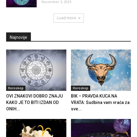
November 5, 2025
Load more
Najnovije
Horoskop
Horoskop
OVI ZNAKOVI DOBRO ZNAJU
BIK – PRAVDA KUCA NA
KAKO JE TO BITI IZDAN OD
VRATA: Sudbina vam vraća za
ONIH...
sve...