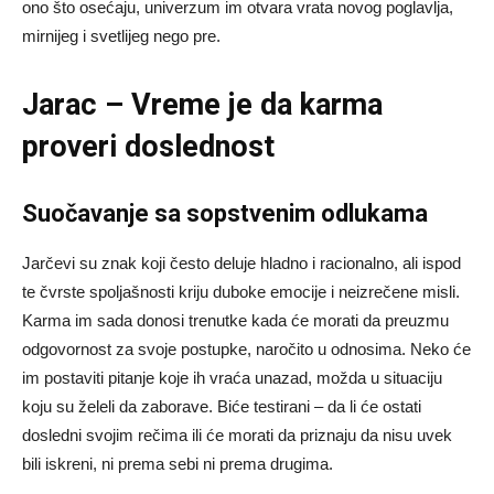
ono što osećaju, univerzum im otvara vrata novog poglavlja,
mirnijeg i svetlijeg nego pre.
Jarac – Vreme je da karma
proveri doslednost
Suočavanje sa sopstvenim odlukama
Jarčevi su znak koji često deluje hladno i racionalno, ali ispod
te čvrste spoljašnosti kriju duboke emocije i neizrečene misli.
Karma im sada donosi trenutke kada će morati da preuzmu
odgovornost za svoje postupke, naročito u odnosima. Neko će
im postaviti pitanje koje ih vraća unazad, možda u situaciju
koju su želeli da zaborave. Biće testirani – da li će ostati
dosledni svojim rečima ili će morati da priznaju da nisu uvek
bili iskreni, ni prema sebi ni prema drugima.