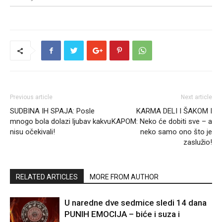
Previous article
Next article
SUDBINA IH SPAJA: Posle
KARMA DELI I ŠAKOM I
mnogo bola dolazi ljubav kakvu
KAPOM: Neko će dobiti sve – a
nisu očekivali!
neko samo ono što je
zaslužio!
RELATED ARTICLES
MORE FROM AUTHOR
U naredne dve sedmice sledi 14 dana
PUNIH EMOCIJA – biće i suza i