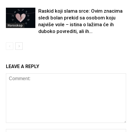
Raskid koji slama srce: Ovim znacima
sledi bolan prekid sa osobom koju
najviše vole – istina o lažima će ih
Horoskop
duboko povrediti, ali ih...
LEAVE A REPLY