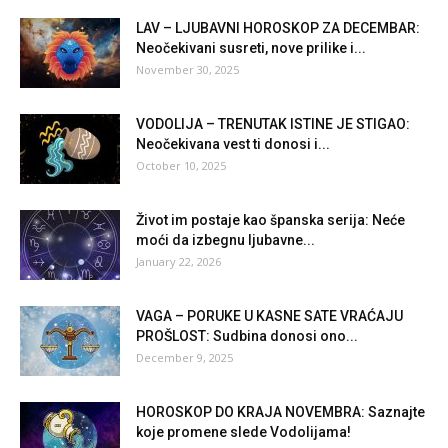
LAV – LJUBAVNI HOROSKOP ZA DECEMBAR:
Neočekivani susreti, nove prilike i...
November 30, 2025
VODOLIJA – TRENUTAK ISTINE JE STIGAO:
Neočekivana vest ti donosi i...
October 10, 2025
Život im postaje kao španska serija: Neće
moći da izbegnu ljubavne...
January 22, 2026
VAGA – PORUKE U KASNE SATE VRAĆAJU
PROŠLOST: Sudbina donosi ono...
December 9, 2025
HOROSKOP DO KRAJA NOVEMBRA: Saznajte
koje promene slede Vodolijama!