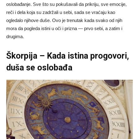
oslobađanje. Sve što su pokušavali da prikriju, sve emocije,
reči i dela koja su zadržali u sebi, sada se vraćaju kao
ogledalo njihove duše. Ovo je trenutak kada svako od njih
mora da pogleda istini u oči i prizna — prvo sebi, a zatim i
drugima.
Škorpija – Kada istina progovori,
duša se oslobađa