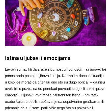
Istina u ljubavi i emocijama
Lavovi su navikli da zrače sigurnošću i ponosom, ali upravo taj
ponos sada postaje njihova lekcija. Karma im donosi situaciju
u kojoj će morati da priznaju ono što su dugo poricali – da nisu
uvek bili u pravu, da su ponekad povredili druge ili sakrili prave
emocije. U ljubavi, ovo može biti trenutak istine – povratak
osobe koju su odbili, suočavanje sa sopstvenim greškama, ili
priznanje da su i sami patili više nego što su pokazivali.