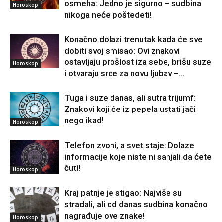
osmeha: Jedno je sigurno – sudbina
Horoskop
nikoga neće poštedeti!
Konačno dolazi trenutak kada će sve
dobiti svoj smisao: Ovi znakovi
ostavljaju prošlost iza sebe, brišu suze
Horoskop
i otvaraju srce za novu ljubav –...
Tuga i suze danas, ali sutra trijumf:
Znakovi koji će iz pepela ustati jači
nego ikad!
Horoskop
Telefon zvoni, a svet staje: Dolaze
informacije koje niste ni sanjali da ćete
čuti!
Horoskop
Kraj patnje je stigao: Najviše su
stradali, ali od danas sudbina konačno
nagrađuje ove znake!
Horoskop