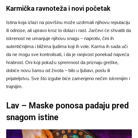
Karmička ravnoteža i novi početak
Istina koja izlazi na površinu može uzdrmati njihovu reputaciju
ili odnose, ali upravo kroz to dolazi i rast. Jarčevi će shvatiti da
iskrenost ne umanjuje njihovu snagu – naprotiv, čini ih
autentičnijima i bližima ljudima koji ih vole. Karma ih sada uči
da ne mogu sve kontrolisati, i da je ranjivost ponekad najveća
hrabrost. Oni koji pokažu spremnost da priznaju greške,
dobiće novu šansu od života – bilo u ljubavi, poslu ili
prijateljstvu. Sve što izgube biće zamenjeno nečim iskrenijim i
trajnijim.
Lav – Maske ponosa padaju pred
snagom istine