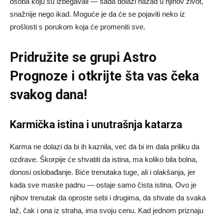
osoba koju su izbegavali — sada dolazi nazad u njihov život,
snažnije nego ikad. Moguće je da će se pojaviti neko iz
prošlosti s porukom koja će promeniti sve.
Pridružite se grupi
Astro
Prognoze
i otkrijte šta vas čeka
svakog dana!
Karmička istina i unutrašnja katarza
Karma ne dolazi da bi ih kaznila, već da bi im dala priliku da
ozdrave. Škorpije će shvatiti da istina, ma koliko bila bolna,
donosi oslobađanje. Biće trenutaka tuge, ali i olakšanja, jer
kada sve maske padnu — ostaje samo čista istina. Ovo je
njihov trenutak da oproste sebi i drugima, da shvate da svaka
laž, čak i ona iz straha, ima svoju cenu. Kad jednom priznaju