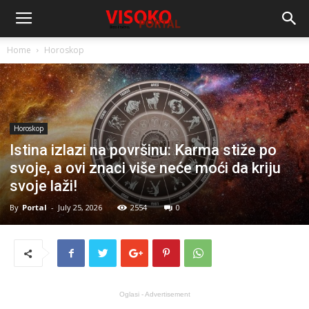
Home
Horoskop
Horoskop
Istina izlazi na površinu: Karma stiže po
svoje, a ovi znaci više neće moći da kriju
svoje laži!
By
Portal
-
July 25, 2026
2554
0
Oglasi - Advertisement