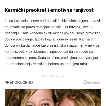
Karmički preokret i emotivna ranjivost
Istina koja dolazi neće biti laka, ali će biti oslobađajuća. Lavovi
će shvatiti da pravo dostojanstvo nije u prikrivanju, već u
priznanju. Kada konačno skinu oklop i pokažu svoje pravo lice,
dobiće poštovanje i ljubav koju su oduvek želeli. Karma im
donosi priliku da nauče kako se istinska snaga meri – ne kroz
kontrolu, već kroz iskrenost i sposobnost da se suoče sa
sopstvenom istinom. Kada to učine, pred njima se otvara put
ka emocionalnoj zrelosti i dubokom unutrašnjem miru.
Oglasi - Advertisement