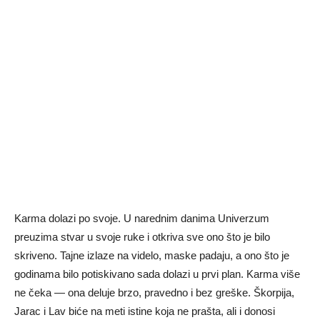
Karma dolazi po svoje. U narednim danima Univerzum
preuzima stvar u svoje ruke i otkriva sve ono što je bilo
skriveno. Tajne izlaze na videlo, maske padaju, a ono što je
godinama bilo potiskivano sada dolazi u prvi plan. Karma više
ne čeka — ona deluje brzo, pravedno i bez greške. Škorpija,
Jarac i Lav biće na meti istine koja ne prašta, ali i donosi