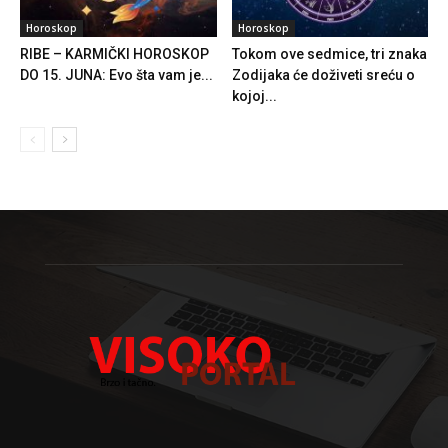
Horoskop
Horoskop
RIBE – KARMIČKI HOROSKOP
Tokom ove sedmice, tri znaka
DO 15. JUNA: Evo šta vam je...
Zodijaka će doživeti sreću o
kojoj...