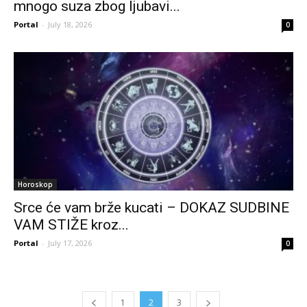
mnogo suza zbog ljubavi...
Portal
-
July 18, 2026
0
Horoskop
Srce će vam brže kucati – DOKAZ SUDBINE
VAM STIŽE kroz...
Portal
-
July 17, 2026
0
1
2
3