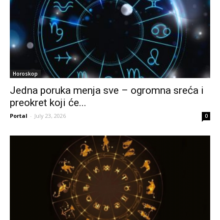
Horoskop
Jedna poruka menja sve – ogromna sreća i
preokret koji će...
Portal
-
July 23, 2026
0