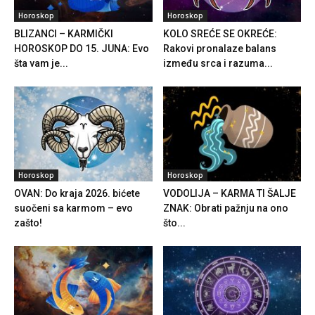
Horoskop
Horoskop
BLIZANCI – KARMIČKI
KOLO SREĆE SE OKREĆE:
HOROSKOP DO 15. JUNA: Evo
Rakovi pronalaze balans
šta vam je...
između srca i razuma...
Horoskop
Horoskop
OVAN: Do kraja 2026. bićete
VODOLIJA – KARMA TI ŠALJE
suočeni sa karmom – evo
ZNAK: Obrati pažnju na ono
zašto!
što...