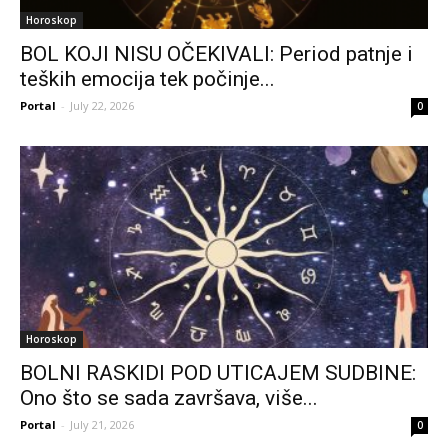
Horoskop
BOL KOJI NISU OČEKIVALI: Period patnje i
teških emocija tek počinje...
Portal
-
July 22, 2026
0
Horoskop
BOLNI RASKIDI POD UTICAJEM SUDBINE:
Ono što se sada završava, više...
Portal
-
July 21, 2026
0