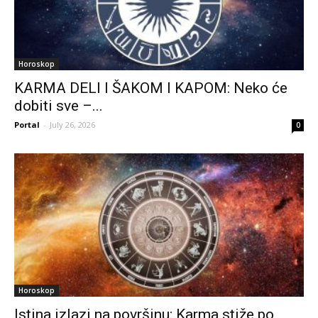
Horoskop
KARMA DELI I ŠAKOM I KAPOM: Neko će
dobiti sve –...
Portal
-
July 26, 2026
0
Horoskop
Istina izlazi na površinu: Karma stiže po