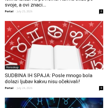
svoje, a ovi znaci...
Portal
-
July 25, 2026
0
Horoskop
SUDBINA IH SPAJA: Posle mnogo bola
dolazi ljubav kakvu nisu očekivali!
Portal
-
July 24, 2026
0