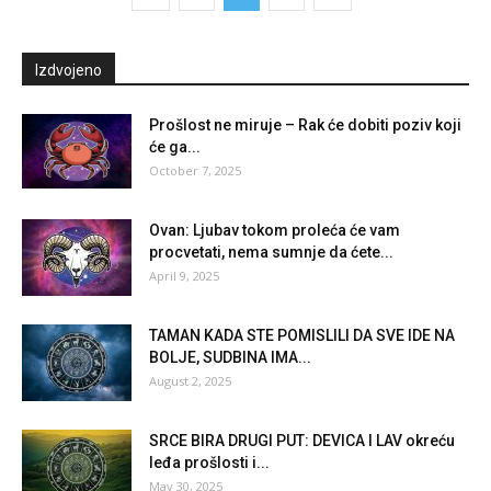
Izdvojeno
Prošlost ne miruje – Rak će dobiti poziv koji
će ga...
October 7, 2025
Ovan: Ljubav tokom proleća će vam
procvetati, nema sumnje da ćete...
April 9, 2025
TAMAN KADA STE POMISLILI DA SVE IDE NA
BOLJE, SUDBINA IMA...
August 2, 2025
SRCE BIRA DRUGI PUT: DEVICA I LAV okreću
leđa prošlosti i...
May 30, 2025