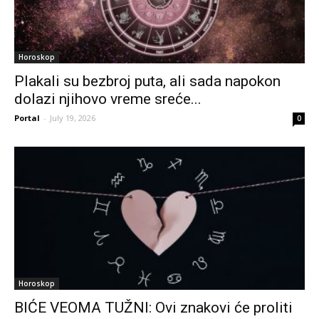
Horoskop
Plakali su bezbroj puta, ali sada napokon
dolazi njihovo vreme sreće...
Portal
-
July 19, 2026
0
Horoskop
BIĆE VEOMA TUŽNI: Ovi znakovi će proliti